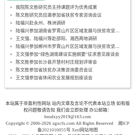
我院陈文胜研究员主持课题评为优秀成果
陈文胜研究员应邀参加省扶贫专家咨询会议
陆福兴赴永州、株洲调研
陆福兴参加湖南省罗霄山片区区域发展与扶贫攻坚规划调研
王文强、陆福兴等赴邵阳、湘西两地调研
陆福兴参加郴州市罗霄山片区区域发展与扶贫攻坚规划编制工作汇报
王文强参加“绿色湖南建设实施纲要”征求意见座谈会
陈文胜参加长沙县开慧村村庄规划评审会
陈文胜参加省扶贫办决策咨询委员会议
王文强参加省休闲农业发展规划座谈会
本站属于非盈利性网站 站内文章及言论不代表本站立场 如有版
权问题敬请告知 我们会立即处理 办公邮箱：
hnsdxyy2019@163.com
Copyright © 2006-2026 zgxcfx.com All Rights Reserved
湘ICP
备2021010055号
Xml网站地图