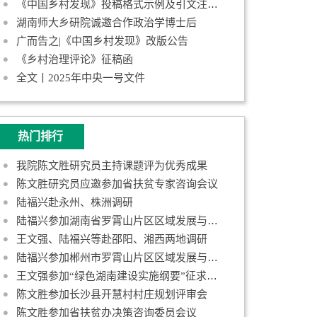
《中国乡村发现》投稿格式示例及引文注释规范
湖南师大乡研院诚邀合作政治学博士后
广而告之|《中国乡村发现》改版公告
《乡村治理评论》征稿函
全文丨2025年中央一号文件
热门排行
我院陈文胜研究员主持课题评为优秀成果
陈文胜研究员应邀参加省扶贫专家咨询会议
陆福兴赴永州、株洲调研
陆福兴参加湖南省罗霄山片区区域发展与扶贫攻坚规划调研
王文强、陆福兴等赴邵阳、湘西两地调研
陆福兴参加郴州市罗霄山片区区域发展与扶贫攻坚规划编制工作汇报
王文强参加“绿色湖南建设实施纲要”征求意见座谈会
陈文胜参加长沙县开慧村村庄规划评审会
陈文胜参加省扶贫办决策咨询委员会议