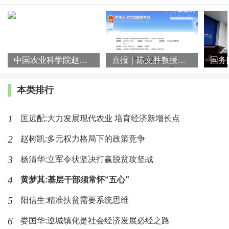
中国农业科学院赵阳先生一行到访湖南师大乡研院
喜报｜陈文胜教授团队荣获第十届教育部科学研究优秀成果奖（人文
本类排行
1
匡远配:大力发展现代农业 培育经济新增长点
2
赵树凯:多元权力格局下的政策竞争
3
杨清华:立军令状坚决打赢脱贫攻坚战
4
黄梦其:基层干部须常怀“五心”
5
阳信生:精准扶贫需要系统思维
6
娄国华:逆城镇化是社会经济发展必经之路