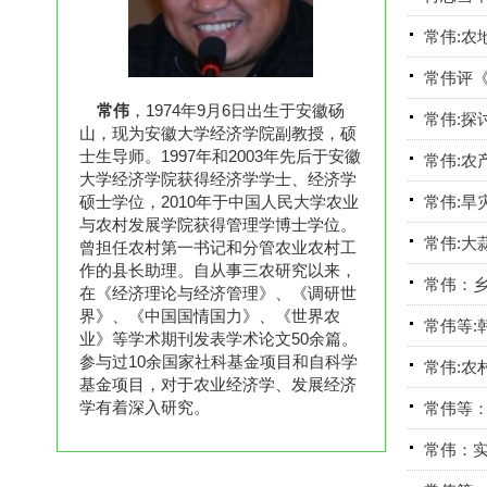
常伟:农
常伟评
常伟
，1974年9月6日出生于安徽砀
常伟:探
山，现为安徽大学经济学院副教授，硕
士生导师。1997年和2003年先后于安徽
常伟:农
大学经济学院获得经济学学士、经济学
硕士学位，2010年于中国人民大学农业
常伟:旱
与农村发展学院获得管理学博士学位。
常伟:大
曾担任农村第一书记和分管农业农村工
作的县长助理。自从事三农研究以来，
常伟：
在《经济理论与经济管理》、《调研世
界》、《中国国情国力》、《世界农
常伟等:
业》等学术期刊发表学术论文50余篇。
参与过10余国家社科基金项目和自科学
常伟:农
基金项目，对于农业经济学、发展经济
学有着深入研究。
常伟等
常伟：