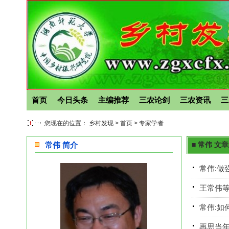
首页
今日头条
主编推荐
三农论剑
三农资讯
三
您现在的位置： 乡村发现 >
首页
>
专家学者
常伟 简介
■ 常伟 文
常伟:做
王常伟等
常伟:如
再思当