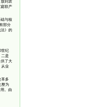
下放到农
家庭联产
基础与核
有部分
包法》的
0世纪
。二是
提供了大
，从业
改革多
化整为
作用。由