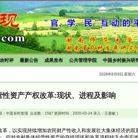
农时评
最新公告
成果发布
公共管理学院
中国乡村振兴研
2026年8月8日 星期六
营性资产产权改革:现状、进程及影响
：中国乡村发现 点击数：
1587 更新时间：2020-03-24 录入：王惠敏 ］
改革，以实现持续增加农民财产性收入和发展壮大集体经济的双
论，但对农村集体经营性资产的存续现状和改革进程缺乏全面实