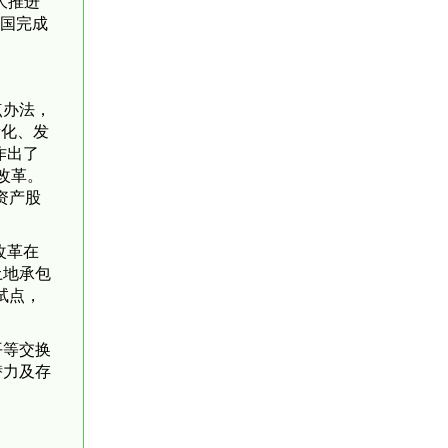
全国完成
点办法，
量化、发
作出了
改革。
资产股
改革在
土地承包
试点，
平等交换
潜力及存