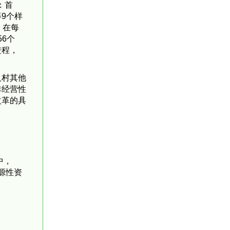
：首
9个样
，在每
6个
进程，
及村其他
非经营性
改革的具
中，
资源性资