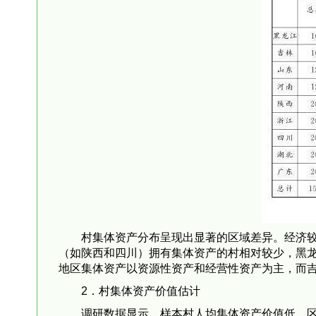
村集体资产分布呈现出显著的区域差异。经济
（如陕西和四川）拥有集体资产的村相对较少，黑龙江
地区集体资产以资源性资产和经营性资产为主，而
2．村集体资产价值估计
调研数据显示，样本村人均集体资产价值低，区