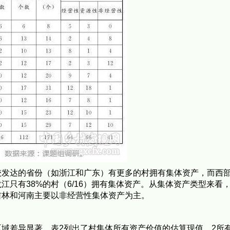
较发达的省份（如浙江和广东）有更多的村拥有集体资产，而西
只有38%的村（6/16）拥有集体资产。从集体资产类型来看
吉林和河南主要以非经营性集体资产为主。
域差异显著。表2列出了村集体所有资产价值的估算现值。2所