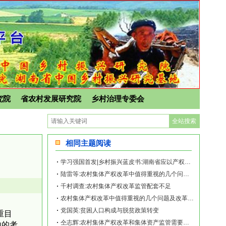
究院
省农村发展研究院
乡村治理专委会
相同主题阅读
学习强国首发|乡村振兴蓝皮书:湖南省应以产权改革为突破口拓展农民增收渠道
陆雷等:农村集体产权改革中值得重视的几个问题及改革进路
千村调查:农村集体产权改革监管配套不足
农村集体产权改革中值得重视的几个问题及改革进路
党国英:贫困人口构成与脱贫政策转变
重目
仝志辉:农村集体产权改革和集体资产监管需要步调一致
地的考