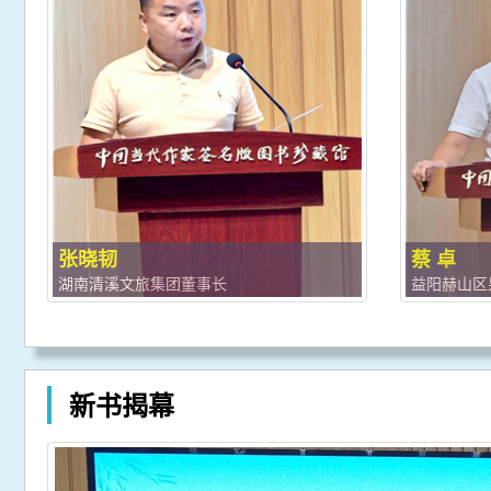
张晓韧
蔡 卓
湖南清溪文旅集团董事长
益阳赫山区
新书揭幕