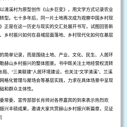
以清溪村为原型创作《山乡巨变》，用文学方式记录农业
转型。七十多年后，同一片土地再次成为观察中国乡村现
》正是在这一历史与现实的交汇处展开书写，试图回答新
、乡村振兴如何在县域层面落地、乡村现代化如何在基层
的简单记录，而是围绕土地、产业、文化、民生、人居环
勒赫山乡村振兴的整体图景。书中既关注土地经营权流转
布局、“三美联建”人居环境建设，也关注“文学清溪”、兰溪
网格化管理与屋场会等基层实践，力求在具体场景中呈现
础和群众主体性。
委常委、宣传部部长肖帅对各界嘉宾的到来表示热烈欢
振兴丰硕成果，邀请大家共赏赫山乡村振兴新篇章，见证
]