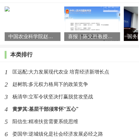
中国农业科学院赵阳先生一行到访湖南师大乡研院
喜报｜陈文胜教授团队荣获第十届教育部科学研究优秀成果奖（人文
本类排行
1
匡远配:大力发展现代农业 培育经济新增长点
2
赵树凯:多元权力格局下的政策竞争
3
杨清华:立军令状坚决打赢脱贫攻坚战
4
黄梦其:基层干部须常怀“五心”
5
阳信生:精准扶贫需要系统思维
6
娄国华:逆城镇化是社会经济发展必经之路