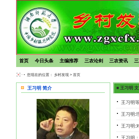
首页
今日头条
主编推荐
三农论剑
三农资讯
三
您现在的位置： 乡村发现 >
首页
王习明 简介
■ 王习明 
王习明等
王习明:
王习明:
王习明