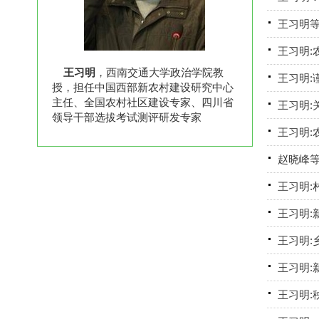
王习明等
王习明:
王习明
，西南交通大学政治学院教
王习明:
授，担任中国西部新农村建设研究中心
主任、全国农村社区建设专家、四川省
王习明:
领导干部选拔考试测评研发专家
王习明:
赵晓峰等
王习明:
王习明:
王习明:
王习明:
王习明: