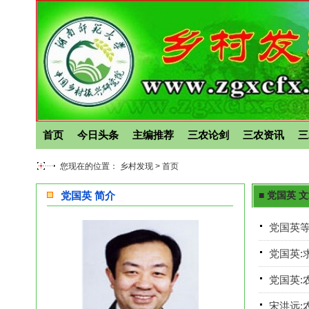
首页
今日头条
主编推荐
三农论剑
三农资讯
三
您现在的位置： 乡村发现 >
首页
党国英 简介
■ 党国英 
党国英等
党国英:
党国英:
宋洪远: