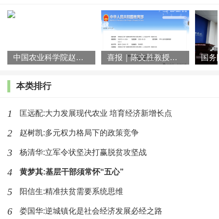
中国农业科学院赵阳先生一行到访湖南师大乡研院
喜报｜陈文胜教授团队荣获第十届教育部科学研究优秀成果奖（人文
本类排行
1
匡远配:大力发展现代农业 培育经济新增长点
2
赵树凯:多元权力格局下的政策竞争
3
杨清华:立军令状坚决打赢脱贫攻坚战
4
黄梦其:基层干部须常怀“五心”
5
阳信生:精准扶贫需要系统思维
6
娄国华:逆城镇化是社会经济发展必经之路