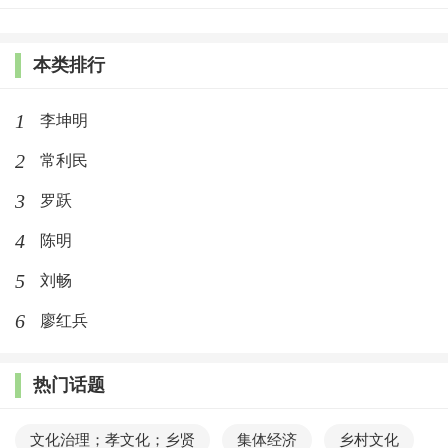
本类排行
1
李坤明
2
常利民
3
罗跃
4
陈明
5
刘畅
6
廖红兵
热门话题
文化治理；孝文化；乡贤
集体经济
乡村文化