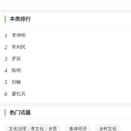
本类排行
1
李坤明
2
常利民
3
罗跃
4
陈明
5
刘畅
6
廖红兵
热门话题
文化治理；孝文化；乡贤
集体经济
乡村文化