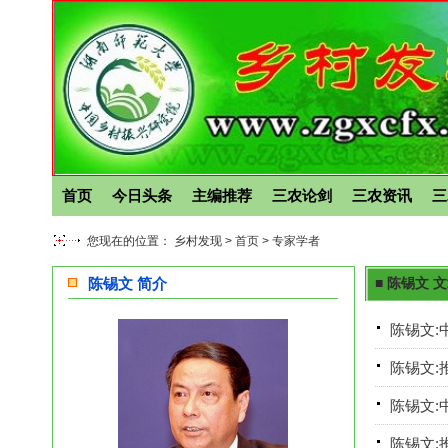
首页
今日头条
主编推荐
三农论剑
三农资讯
三
您现在的位置： 乡村发现 >
首页
>
专家学者
陈锡文 简介
■ 陈锡文 
陈锡文:
陈锡文:
陈锡文:
陈锡文: