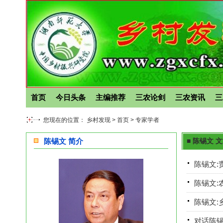
首页
今日头条
主编推荐
三农论剑
三农资讯
三
您现在的位置： 乡村发现 >
首页
>
专家学者
陈锡文 简介
■ 陈锡文 
陈锡文:
陈锡文:
陈锡文:
对话陈锡