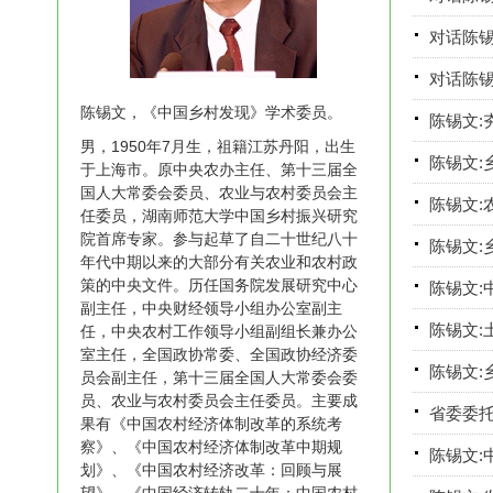
对话陈锡
对话陈锡
陈锡文，《中国乡村发现》学术委员。
陈锡文:
男，1950年7月生，祖籍江苏丹阳，出生
陈锡文:
于上海市。原中央农办主任、第十三届全
国人大常委会委员、农业与农村委员会主
陈锡文:
任委员，湖南师范大学中国乡村振兴研究
院首席专家。参与起草了自二十世纪八十
陈锡文:
年代中期以来的大部分有关农业和农村政
策的中央文件。历任国务院发展研究中心
陈锡文:
副主任，中央财经领导小组办公室副主
陈锡文:
任，中央农村工作领导小组副组长兼办公
室主任，全国政协常委、全国政协经济委
陈锡文:
员会副主任，第十三届全国人大常委会委
员、农业与农村委员会主任委员。主要成
省委委托
果有《中国农村经济体制改革的系统考
察》、《中国农村经济体制改革中期规
陈锡文:
划》、《中国农村经济改革：回顾与展