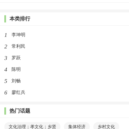
本类排行
1
李坤明
2
常利民
3
罗跃
4
陈明
5
刘畅
6
廖红兵
热门话题
文化治理；孝文化；乡贤
集体经济
乡村文化