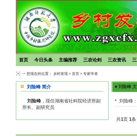
首页
今日头条
主编推荐
三农论剑
三农资讯
三
您现在的位置： 乡村发现 >
首页
>
专家学者
刘险峰 简介
■ 刘险峰 
刘险峰
，现任湖南省社科院经济所副
刘险峰
所长、副研究员
共
1
页
1
条