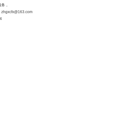
服务，
：
zhgxcfx@163.com
4