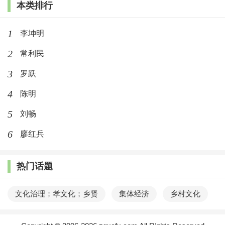
本类排行
1
李坤明
2
常利民
3
罗跃
4
陈明
5
刘畅
6
廖红兵
热门话题
文化治理；孝文化；乡贤
集体经济
乡村文化