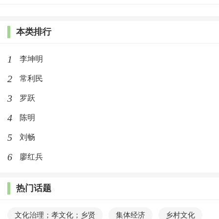
本类排行
1
李坤明
2
常利民
3
罗跃
4
陈明
5
刘畅
6
廖红兵
热门话题
文化治理；孝文化；乡贤
集体经济
乡村文化