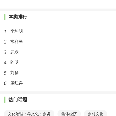
本类排行
1
李坤明
2
常利民
3
罗跃
4
陈明
5
刘畅
6
廖红兵
热门话题
文化治理；孝文化；乡贤
集体经济
乡村文化