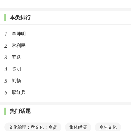
本类排行
1
李坤明
2
常利民
3
罗跃
4
陈明
5
刘畅
6
廖红兵
热门话题
文化治理；孝文化；乡贤
集体经济
乡村文化