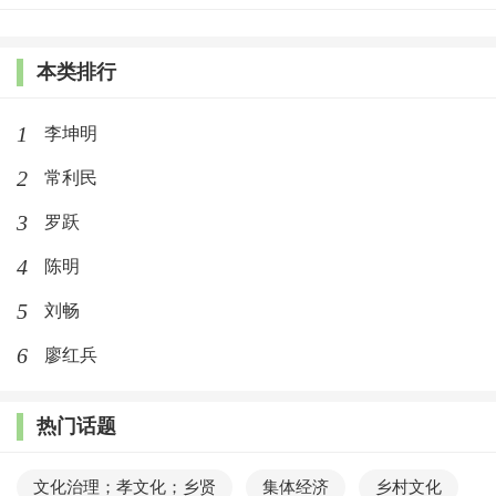
本类排行
1
李坤明
2
常利民
3
罗跃
4
陈明
5
刘畅
6
廖红兵
热门话题
文化治理；孝文化；乡贤
集体经济
乡村文化