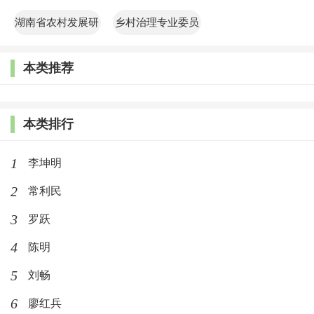
共管理学院
院
湖南省农村发展研
乡村治理专业委员
究院
会
本类推荐
本类排行
1
李坤明
2
常利民
3
罗跃
4
陈明
5
刘畅
6
廖红兵