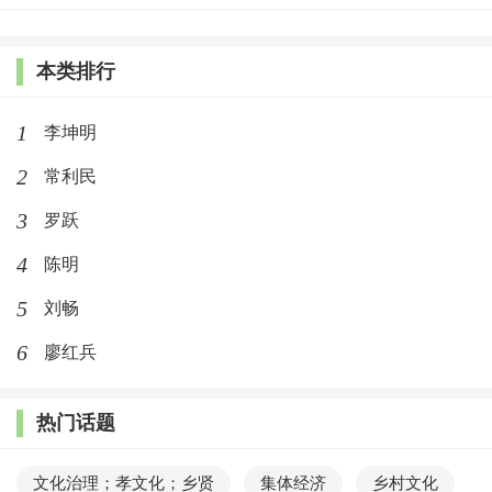
本类排行
1
李坤明
2
常利民
3
罗跃
4
陈明
5
刘畅
6
廖红兵
热门话题
文化治理；孝文化；乡贤
集体经济
乡村文化