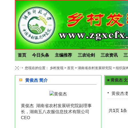
首页
今日头条
主编推荐
三农论剑
三农资讯
三
您现在的位置： 乡村发现 >
首页
>
湖南省农村发展研究院
>
组织架
黄俊杰 简介
■ 黄俊杰 
黄俊杰:
黄俊杰 湖南省农村发展研究院副理事
共
1
页
1
条
长，湖南五八农服信息技术有限公司
CEO