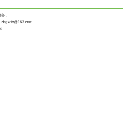
服务，
：
zhgxcfx@163.com
4