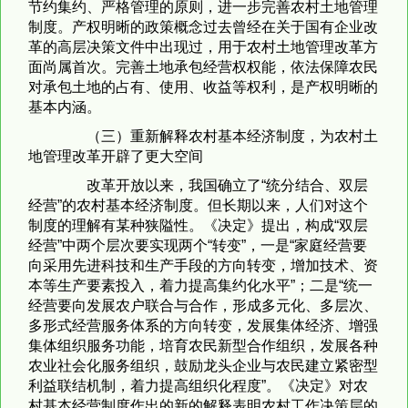
节约集约、严格管理的原则，进一步完善农村土地管理
制度。产权明晰的政策概念过去曾经在关于国有企业改
革的高层决策文件中出现过，用于农村土地管理改革方
面尚属首次。完善土地承包经营权权能，依法保障农民
对承包土地的占有、使用、收益等权利，是产权明晰的
基本内涵。
（三）重新解释农村基本经济制度，为农村土
地管理改革开辟了更大空间
改革开放以来，我国确立了“统分结合、双层
经营”的农村基本经济制度。但长期以来，人们对这个
制度的理解有某种狭隘性。《决定》提出，构成“双层
经营”中两个层次要实现两个“转变”，一是“家庭经营要
向采用先进科技和生产手段的方向转变，增加技术、资
本等生产要素投入，着力提高集约化水平”；二是“统一
经营要向发展农户联合与合作，形成多元化、多层次、
多形式经营服务体系的方向转变，发展集体经济、增强
集体组织服务功能，培育农民新型合作组织，发展各种
农业社会化服务组织，鼓励龙头企业与农民建立紧密型
利益联结机制，着力提高组织化程度”。《决定》对农
村基本经营制度作出的新的解释表明农村工作决策层的