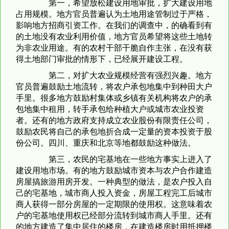
第一，希望放松建设用地审批，扩大建设用地
占用规模。地方官员普遍认为土地用途管制过于严格，
影响地方招商引资工作。在我们的调查中，的确看到有
的土地没有农业利用价值，地方官员希望将这些土地转
为非农业用途。有的农村干部干脆自作主张，在没有获
得土地部门审批的情形下，已经展开建设工程。
第二，对扩大农业规模经营有强烈兴趣。地方
官员普遍鼓励土地流转，将农户承包地集中到种田大户
手里。很多地方鼓励村集体或乡镇有关机构将农户的承
包地集中租用，转手承包给种植大户或城市农业投资
者。还有的地方政府支持成立农业股份有限责任公司，
鼓励农民将自己的承包地折合成一定量的资本投资于股
份公司。四川、重庆和北京等地都鼓励这种做法。
第三，农民的宅基地在一些地方事实上进入了
建设用地市场。有的地方鼓励城市资本与农户合作建造
房屋搞旅游用房开发。一种典型的做法，是农户投入自
己的宅基地，城市商人投入资金，房屋工程完工后城市
商人获得一部分房屋的一定期限的使用权。这意味着农
户的宅基地使用权已经部分流转到城市商人手里。还有
的地方建造了集中居住的楼房，在建造楼房时用抵押楼