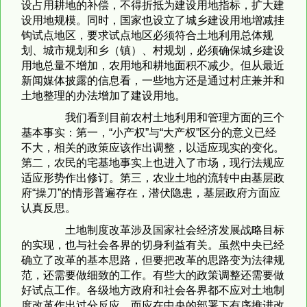
设占用耕地的补偿，不得折抵为建设用地指标，扩大建
设用地规模。同时，国家也设立了城乡建设用地增减挂
钩试点地区，要求试点地区必须符合土地利用总体规
划、城市规划和乡（镇）、村规划，必须确保城乡建设
用地总量不增加，农用地和耕地面积不减少。但从最近
新闻媒体披露的信息看，一些地方还是通过村庄兼并和
土地整理的办法增加了建设用地。
我们看到目前农村土地利用和管理方面的三个
基本事实：第一，“小产权”与“大产权”区分的意义已经
不大，相关的政策应该作出调整，以适应现实的变化。
第二，农民的宅基地事实上也进入了市场，现行法规应
适应形势作出修订。第三，农业土地的流转中由基层政
府“操刀”的情形普遍存在，潜伏隐患，基层政府方面应
认真反思。
土地制度改革涉及国家社会经济发展战略目标
的实现，也与社会各界的切身利益有关。虽然中央已经
确立了改革的基本思路，但要把改革的思路变为法律规
范，还需要做细致的工作。有些大的政策调整还需要做
好试点工作。各级地方政府和社会各界都不应对土地制
度改革作出过分反应，而应在中央的部署下有序推进改