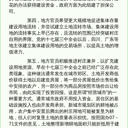
花的办法获得建设资金，政府方面为此组建了担保公
司。
第四，地方官员希望更大规模地促进集体存量
建设用地流转，并尝试建立土地流转市场。集体建设用
地的流转事实上早已存在，且流转的范围已经突破村庄
自用的界限。党的十七届三中全会以后，四川、广东等
地主张建立集体建设用地的交易场所，以提高土地的增
值潜力。
第五，地方官员积极推进村庄兼并，以扩充建
设用地资源。早在十七届三中全会之前已经广泛存在此
类现象。这种做法通常发生在城市郊区。土地开发商低
价获得土地以后建造房屋，将一部分房屋低价出售给集
中安排的农户，另一部分作为商品房按照市场价出让给
市民，由此实现了投资回报。这是所谓“经营城市”的一
种重要方式。通常城市政府不用投入资金。居住区的基
础设施投入也由开发商承担。新城市规划区的耕地被占
用，农户集中安置后腾出的村庄用地可能被复垦为耕
地，但人们对复垦土地的质量表示担忧。按照国办07－
71文件的意见，土地整理新增耕地面积只能折抵用于建