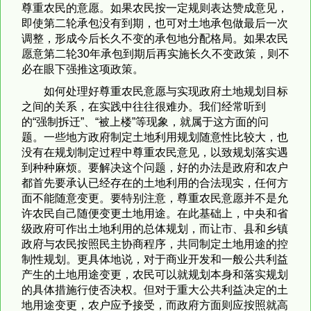
尊重农民的意愿。如果农民按一定规则表达赞成意见，
即使第二轮承包没有到期，也可对土地承包做最后一次
调整，形成今后长久不变的承包地分配格局。如果农民
愿意第二轮30年承包到期后再实施长久不变政策，则不
必在眼下强推这项政策。
如何处理好尊重农民意愿与实现政府土地规划目标
之间的关系，在实践中往往很难办。我们经常听到
的“强制拆迁”、“被上楼”等现象，就属于这方面的问
题。一些地方政府制定土地利用规划随意性比较大，也
没有在规划制定过程中尊重农民意见，以致规划落实遇
到种种麻烦。要解决这个问题，好的办法是政府和农户
都首先要承认已经存在的土地利用的合法现实，任何方
面不能随意变更。要特别注意，尊重农民意愿并不是允
许农民自己随便变更土地用途。在此基础上，中央和省
级政府可作出土地利用的总体规划，而让市、县和乡镇
政府与农民按照民主协商程序，共同制定土地用途的控
制性规划。更具体地说，对于商业开发和一般公共利益
产生的土地用途变更，农民可以就规划本身和落实规划
的具体措施行使否决权。但对于重大公共利益决定的土
地用途变更，农户应予接受，而政府方面则应按照就高