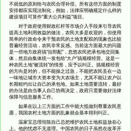
不就低的原则给与农民合理补偿。所有这些方面的制度
安排都应实现法制化，例如，法律应明确规定什么样的
建设项目可算作“重大公共利益”项目。
对于政府使用财政杠杆等市场介入手段来引导农民
提高土地利用效益的做法，农民大多是欢迎的，但使用
简单的行政命令来干预农民的土地支配权的现象也比较
普遍经营活动，农民非常反感。当前这方面最大的问题
是一些地方政府搞“拉郎配”，忽悠农民把承包地交回集
体，然后由集体统一发包给“大户”搞规模经营。这是一
种农民土地“被流转”的情形，应予以纠正。搞规模经营
的方向是对的，但不能操之过急，不能把农民丢在一边
一味地让城市大资本变为大农场主，尤其不能让农户以
长期租约出让自己的承包地。如果土地需要流转，最好
的办法是由当事人自己协商决定，政府只需要做好法律
保障与信息服务工作。
如果在以上三方面的工作中能大抵做到尊重农民意
愿，我国农村土地方面的乱象就会基本得到纠正。
温家宝总理坦陈自己总把维护农民土地权益放在心
上。他的忧虑不无道理。中国农民的日子虽然在改革开