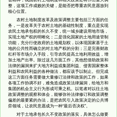
整，这项工作成败的关键，是能否把尊重农民意愿放到
核心位置。
农村土地制度改革及政策调整主要包括三方面的任
务，一是改革关于农村土地的基础性制度，重点是实现
农民土地承包权的长久不变，统一城乡建设用地市场，
实现土地产权的明晰化；二是强化国家的土地用途管制
功能，充分行使政府的土地规划权，以体现国家基于土
地的公共性而确立的对土地产权的分割；三是完善财政
杠杆等市场介入手段，引导农民提高土地利用效益，增
加土地产出率。除过这几方面工作，其他想借助政策和
法律的漏洞来扩大地方利益或集团利益、侵害国家整体
利益和农民利益的各种做法，都应该予以制止。但完成
这三方面任务需要做大量修订法律和政策的工作，如果
各项工作协调不好，难免造成政策法律漏洞，给地方和
集团的机会主义行为形成可乘之机。以笔者对以往土地
政策调整的观察和体会，能够弥补法律修订和政策调整
偏差的最要紧的办法，是把农民引入政策决定的公共博
弈领域，让农民意愿成为一种“最后否决权”。
对于土地承包长久不变政策的落实，具体怎么做要