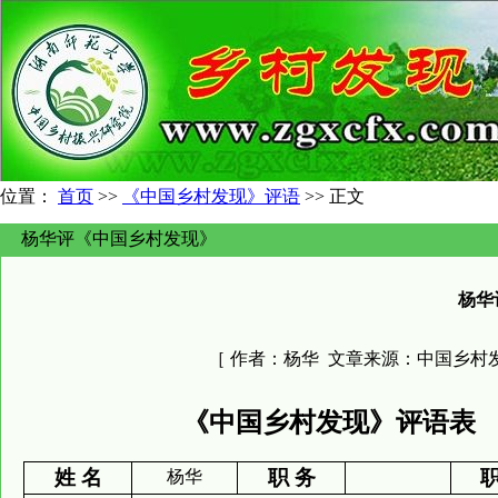
位置：
首页
>>
《中国乡村发现》评语
>> 正文
杨华评《中国乡村发现》
杨华
［ 作者：
杨华
文章来源：
中国乡村
《中国乡村发现》评语表
姓 名
职 务
职
杨华