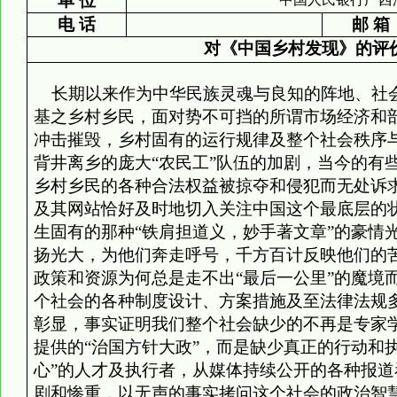
单 位
电 话
邮 箱
对《中国乡村发现》的评
长期以来作为中华民族灵魂与良知的阵地、社
基之乡村乡民，面对势不可挡的所谓市场经济和
冲击摧毁，乡村固有的运行规律及整个社会秩序
背井离乡的庞大“农民工”队伍的加剧，当今的有
乡村乡民的各种合法权益被掠夺和侵犯而无处诉
及其网站恰好及时地切入关注中国这个最底层的
生固有的那种“铁肩担道义，妙手著文章”的豪情
扬光大，为他们奔走呼号，千方百计反映他们的
政策和资源为何总是走不出“最后一公里”的魔境
个社会的各种制度设计、方案措施及至法律法规
彰显，事实证明我们整个社会缺少的不再是专家
提供的“治国方针大政”，而是缺少真正的行动和
心”的人才及执行者，从媒体持续公开的各种报
剧和惨重，以无声的事实拷问这个社会的政治智