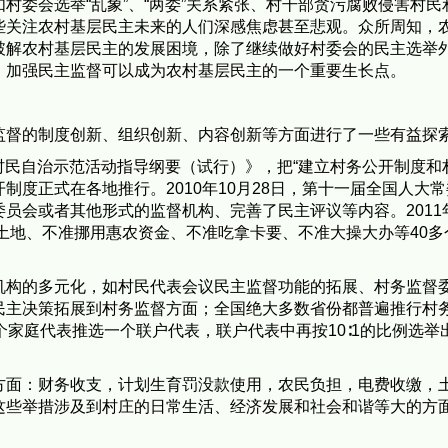
村委会选举“乱象”、“两委”关系紧张、村干部贪污腐败侵害村
关注农村基层民主未来的人们深感焦虑甚至悲观。众所周知，农
破解农村基层民主的发展困境，除了继续做好村委会的民主选举
，加强民主监督可以成为农村基层民主的一个重要生长点。
监督的制度创新、组织创新、内容创新等方面进行了一些有益探
村民自治示范活动指导纲要（试行）》，把“建立村务公开制度和
开制度正式在各地推行。
2010年10月28日
，第十一届全国人大常
委员会或者其他形式的监督机构、完善了民主评议等内容。
201
土地、不准挪用惠农资金、不准吃拿卡要、不准大操大办等40
机构的多元化，如村民代表会议民主监督功能的拓展、村务监督
民主决策拓展到村务监督方面；全国绝大多数省份都普遍推行村
个家庭代表推选一个联户代表，联户代表中再按10∶1的比例选
。
方面：财务收支，计划生育罚没款使用，农民负担，电费收缴，
这些举措涉及到村庄的日常生活、经济发展和社会和谐等大的方