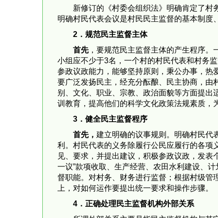
新修订的《村委会组织法》明确肯定了村
明确村民代表会议是村民民主监督的基本制度
2
．规范民主监督主体
首先
，要规范民主监督主体的产生程序。一
小组应不少于3名，一个村的村民代表和村务监
参政议政能力，能够坚持原则，秉公办事，热
要广泛发扬民主，经充分酝酿、民主协商，由
别、文化、职业、宗教、政治面貌等方面提出
训教育，提高他们的科学文化政策法规素质，
3
．健全民主监督程序
首先，
建立明确的议事规则。明确村民代
利。村民代表的义务除履行公民应履行的各项
见、要求，并提出建议，积极参政议政，发表
一议”款项收取、生产经营、农田水利建设、
督职能。对村务、财务进行监督；根据村级管
上，对如何运作要提出统一要求和操作步骤。
4
．正确处理民主监督机构外部关系