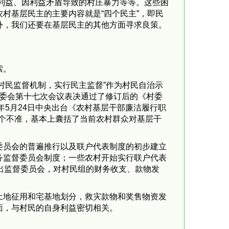
民利益、因利益矛盾导致的村庄暴力等等。这些困
村基层民主的主要内容就是“四个民主”，即民
外，我们还要在基层民主的其他方面寻求良策。
索。
村民监督机制，实行民主监督”作为村民自治示
委会第十七次会议表决通过了修订后的《村委
1年5月24日
中央出台《农村基层干部廉洁履行职
多个不准，基本上囊括了当前农村群众对基层干
委员会的普遍推行以及联户代表制度的初步建立
务监督委员会制度；一些农村开始实行联户代表
举出监督委员会，对村民组的财务收支、款物发
土地征用和宅基地划分，救灾款物和奖售物资发
面，与村民的自身利益密切相关。