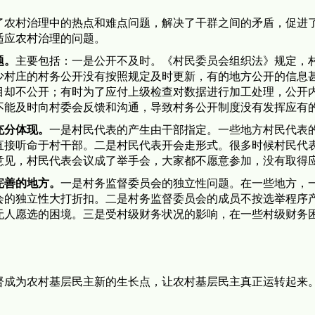
了农村治理中的热点和难点问题，解决了干群之间的矛盾，促进
适应农村治理的问题。
题。
主要包括：一是公开不及时。《村民委员会组织法》规定，
少村庄的村务公开没有按照规定及时更新，有的地方公开的信息
目却不公开；有时为了应付上级检查对数据进行加工处理，公开
不能及时向村委会反馈和沟通，导致村务公开制度没有发挥应有
充分体现。
一是村民代表的产生由干部指定。一些地方村民代表
直接听命于村干部。二是村民代表开会走形式。很多时候村民代
意见，村民代表会议成了举手会，大家都不愿意参加，没有取得
完善的地方。
一是村务监督委员会的独立性问题。在一些地方，
的独立性大打折扣。二是村务监督委员会的成员不按选举程序产
无人愿选的困境。三是受村级财务状况的影响，在一些村级财务
督成为农村基层民主新的生长点，让农村基层民主真正运转起来