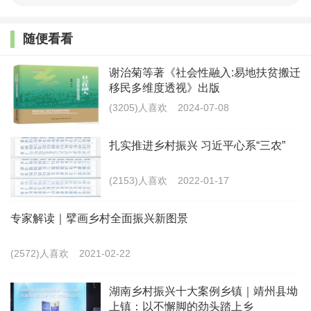
（五）积极的财政政策要提质增效、更可持续。
随便看看
（六）优化和落实减税政策。
谢治菊等著《社会性融入:易地扶贫搬迁
（七）稳健的货币政策要灵活精准、合理适度。
移民多维度透视》出版
(3205)人喜欢
2024-07-08
（八）就业优先政策要继续强化、聚力增效。
扎实推进乡村振兴 习近平心系“三农”
9. 做好高校毕业生、退役军人、农民工等重点群体
就业工作，完善残疾人、零就业家庭成员等困难人员就
(2153)人喜欢
2022-01-17
业帮扶政策，促进失业人员再就业。（人力资源社会保
专家解读｜擘画乡村全面振兴新图景
障部、国家发展改革委、教育部、财政部、农业农村
部、退役军人部、中国残联等按职责分工负责，年内持
(2572)人喜欢
2021-02-22
续推进）
湖南乡村振兴十大案例乡镇｜靖州县坳
三、深入推进重点领域改革，更大激发市场主体活
上镇：以不懈脚的劲头踏上乡