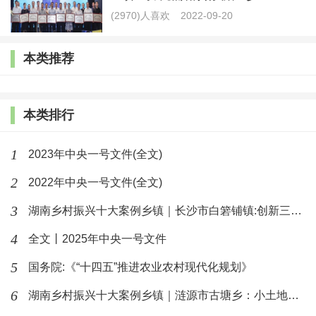
力
(2970)人喜欢
2022-09-20
（九）进一步转变政府职能。
本类推荐
（十）用改革办法推动降低企业生产经营成本。
本类排行
（十一）促进多种所有制经济共同发展。
（十二）深化财税金融体制改革。
1
2023年中央一号文件(全文)
2
2022年中央一号文件(全文)
四、依靠创新推动实体经济高质量发展，培育壮大
3
新动能
湖南乡村振兴十大案例乡镇｜长沙市白箬铺镇:创新三三四模式推进
4
全文丨2025年中央一号文件
（十三）提升科技创新能力。
5
国务院:《“十四五”推进农业农村现代化规划》
（十四）运用市场化机制激励企业创新。
6
湖南乡村振兴十大案例乡镇｜涟源市古塘乡：小土地上谱写乡村振兴
（十五）优化和稳定产业链供应链。