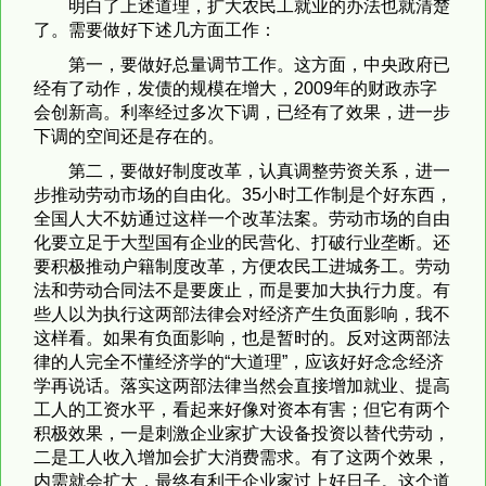
明白了上述道理，扩大农民工就业的办法也就清楚
了。需要做好下述几方面工作：
第一，要做好总量调节工作。这方面，中央政府已
经有了动作，发债的规模在增大，2009年的财政赤字
会创新高。利率经过多次下调，已经有了效果，进一步
下调的空间还是存在的。
第二，要做好制度改革，认真调整劳资关系，进一
步推动劳动市场的自由化。35小时工作制是个好东西，
全国人大不妨通过这样一个改革法案。劳动市场的自由
化要立足于大型国有企业的民营化、打破行业垄断。还
要积极推动户籍制度改革，方便农民工进城务工。劳动
法和劳动合同法不是要废止，而是要加大执行力度。有
些人以为执行这两部法律会对经济产生负面影响，我不
这样看。如果有负面影响，也是暂时的。反对这两部法
律的人完全不懂经济学的“大道理”，应该好好念念经济
学再说话。落实这两部法律当然会直接增加就业、提高
工人的工资水平，看起来好像对资本有害；但它有两个
积极效果，一是刺激企业家扩大设备投资以替代劳动，
二是工人收入增加会扩大消费需求。有了这两个效果，
内需就会扩大，最终有利于企业家过上好日子。这个道