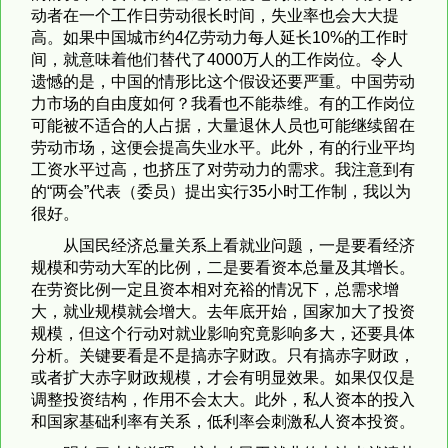
动者在一个工作日劳动很长时间，失业率也会大大提
高。如果中国城市约4亿劳动力每人延长10%的工作时
间，就意味着他们替代了4000万人的工作岗位。令人
遗憾的是，中国的情形比这个假设还要严重。中国劳动
力市场的自由度如何？我看也不能恭维。有的工作岗位
可能被不适合的人占据，大量退休人员也可能继续留在
劳动市场，这便会提高失业水平。此外，有的行业平均
工资水平过高，也挤压了对劳动力的需求。我注意到有
的“两会”代表（委员）提出实行35小时工作制，我以为
很好。
从国民经济总量关系上看就业问题，一是要看经济
规模和劳动大军的比例，二是要看资本总量及其增长。
在劳资比例一定且资本相对充裕的情况下，总需求增
大，就业规模就会增大。去年底开始，国家加大了投资
规模，但这个行动对就业影响究竟影响多大，还要具体
分析。关键要看是不是搞赤字财政。只有搞赤字财政，
或者扩大赤字财政规模，才会有明显效果。如果仅仅是
调整投资结构，作用不会太大。此外，私人资本的投入
和国家基础利率有关系，低利率会刺激私人资本投资。