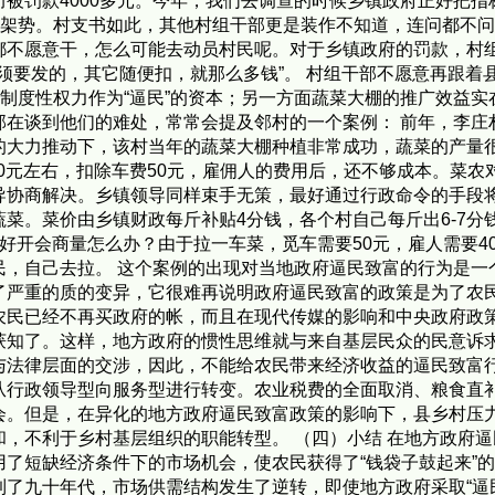
被罚款4000多元。今年，我们去调查的时候乡镇政府正好把
的架势。村支书如此，其他村组干部更是装作不知道，连问都不
都不愿意干，怎么可能去动员村民呢。对于乡镇政府的罚款，村组
必须要发的，其它随便扣，就那么多钱”。 村组干部不愿意再跟
了制度性权力作为“逼民”的资本；另一方面蔬菜大棚的推广效益
部在谈到他们的难处，常常会提及邻村的一个案例： 前年，李庄
的大力推动下，该村当年的蔬菜大棚种植非常成功，蔬菜的产量
100元左右，扣除车费50元，雇佣人的费用后，还不够成本。菜
导协商解决。乡镇领导同样束手无策，最好通过行政命令的手段将
菜。菜价由乡镇财政每斤补贴4分钱，各个村自己每斤出6-7分
好开会商量怎么办？由于拉一车菜，觅车需要50元，雇人需要4
民，自己去拉。 这个案例的出现对当地政府逼民致富的行为是一
了严重的质的变异，它很难再说明政府逼民致富的政策是为了农
农民已经不再买政府的帐，而且在现代传媒的影响和中央政府政
获知了。这样，地方政府的惯性思维就与来自基层民众的民意诉
与法律层面的交涉，因此，不能给农民带来经济收益的逼民致富行
从行政领导型向服务型进行转变。农业税费的全面取消、粮食直
会。但是，在异化的地方政府逼民致富政策的影响下，县乡村压
，不利于乡村基层组织的职能转型。 （四）小结 在地方政府
了短缺经济条件下的市场机会，使农民获得了“钱袋子鼓起来”
了九十年代，市场供需结构发生了逆转，即使地方政府采取“逼