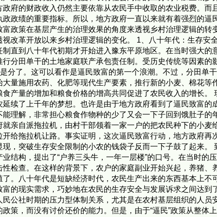
方政府的财政收入仍然主要依靠从农民手中收取的农业税费。而
执政政绩的重要指标。所以，地方政府一直以来就有着强烈的逼
致富政策在基层产生的治理效果的角度来透视乡村治理逻辑的转
视改革开放以来乡村治理逻辑的变化。 1、八十年代：生存安
任制直到八十年代初期才开始进入豫东平原地区。在当时强大的
推行分田单干的土地家庭联产承包责任制。受历史传统等因素的
还是分了。这可以看作是逼民致富的第一个浪潮。不过，分田单
始大量施用农药、化肥等现代生产要素，推行新的小麦、棉花等
粮食产量的增加和粮食价格的增高共同促进了农民收入的增长。 
农延续了上千年的梦想。也许是由于地方政府看到了逼民致富的
不能理解，非常担心粮食作物种的少了又会一下子回到饿肚子的
府就亲自派拖拉机，由村干部领着一家一户的把农民种下的小麦
拉开给拖拉机让路。事实证明，这次逼民致富行动，地方政府再
显现，突破生存安全限制的小农的钱袋子反而一下子鼓了起来。 
业结构，提出了“户养三头牛，一年一层楼”的口号。在当时的
击性检查。在这样的背景下，农户的家庭副业开始兴起，养猪、
殖了。八十年代是短缺经济时代，农民生产出来的东西基本上不
致富的现实需求，巧妙地在农民的生存安全与发展诉求之间达到
人民公社时期的压力型体制关系，尤其是在农村基层组织的人员
政策，而没有讨价还价的能力。但是，由于“逼民”政策从整体