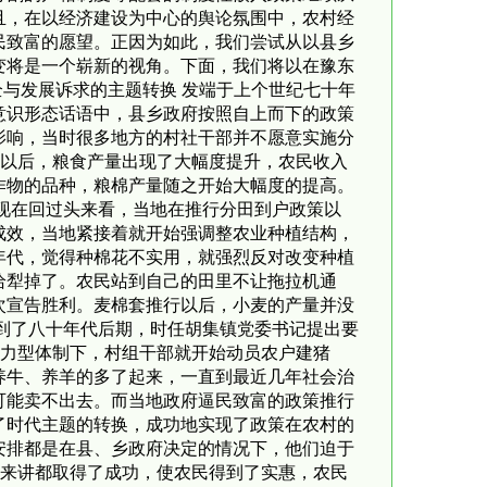
且，在以经济建设为中心的舆论氛围中，农村经
民致富的愿望。正因为如此，我们尝试从以县乡
变将是一个崭新的视角。下面，我们将以在豫东
全与发展诉求的主题转换 发端于上个世纪七十年
意识形态话语中，县乡政府按照自上而下的政策
影响，当时很多地方的村社干部并不愿意实施分
干以后，粮食产量出现了大幅度提升，农民收入
作物的品种，粮棉产量随之开始大幅度的提高。
现在回过头来看，当地在推行分田到户政策以
成效，当地紧接着就开始强调整农业种植结构，
年代，觉得种棉花不实用，就强烈反对改变种植
给犁掉了。农民站到自己的田里不让拖拉机通
次宣告胜利。麦棉套推行以后，小麦的产量并没
到了八十年代后期，时任胡集镇党委书记提出要
压力型体制下，村组干部就开始动员农户建猪
养牛、养羊的多了起来，一直到最近几年社会治
可能卖不出去。而当地政府逼民致富的政策推行
了时代主题的转换，成功地实现了政策在农村的
安排都是在县、乡政府决定的情况下，他们迫于
上来讲都取得了成功，使农民得到了实惠，农民