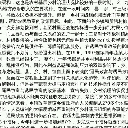
较缓和，这也是农村基层乡村治理状况比较好的一段时期。 2、
成为地方政府收入的主要税种。在这一段时间内，县、乡、村三
码，导致农民负担不断攀升。但是，乡村两级组织却因此而掌握
菜大棚，帮助农民致富的政策目标。由此，下面的各乡镇和所辖村
行二次分解划拨到村，甚至村里还会把指标进一步分解到村民小
干，而且要动员与自己关系好的农户一起干；二是对于积极种植
款。村组提供的扶持性政策包括无偿给种植大棚的农户划拨半亩
组免费给农户提供种子、薄膜等配套服务。 在诱民致富政策的影
感觉到不划算，纷纷退出种植。在1996、1997连续两年蔬菜
期，数量已经很少了。 整个九十年代都是县乡村利益共同体逐步
费、乱摊派行为。因此在利益诱惑和体制压力的双重影响下，乡
考虑问题。县、乡、村、组自上而下表演的“逼民致富与诱民致
章，反而在一定程度上加剧了干群关系的恶化趋势。即使如此，
分解到村，但是鉴于蔬菜大棚与麦棉套推广的技术性操作难度不
，逼民致富与诱民致富的政策基本上宣告失败，乡村治理的状况也
和村级组织再以不能向农民征收农业税费了。紧接而来的乡村体制
的情况来看，乡镇改革使该乡镇政府的人员编制从270多个浓缩
组长，人员编制的大幅度缩减严重制约了乡村基层组织的办事能
下，逼民致富的逻辑仍然存在。 在压力型体制的惯性思维影响下
多个指标，今年则进一步增加到87个，少完成一个指标就要罚村