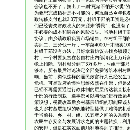
棚应付上面的检查，村里也因为任务没有完成而
会议也不开了，摆出了一副“死猪不怕开水烫”
为要想完成指标是不可能的，何况自己今年也
政转移支付也就2.3万元，村组干部的工资是
们已经丧失财政收入的来源来“诱民”，也没有
不必要的成本和潜在的风险损失。当地村组干
协议，由乡镇政府负责市场销售。在村组干部
卖到二、三分钱一斤，一车菜4000斤才能卖
村组干部没有办法，只好拿着协议去找乡镇领
村，一个村要负责在各自村庄内部消化上万斤蔬
帐上扣除。胡村就分到了3万多斤，村组干部只
够本。所有最后讨论决定全部免费送给本村村
响。当前，类似这样的逼民致富行为已经发生
危机。可是政府的惯性思维依然在作祟，但是
已经不再需要通过行政体制的层层传达就直接
干部的行政制裁，遇事都可以与他们进行政策
策设想，税费改革后乡村基层组织的职能应该
也为乡村基层组织的职能转型提供了难得的机
于当前县、乡、村、组、民五者之间的关系缓和
农民生存安全与发展诉求之间的主题转换，利用
的安排，但是在实效面前顺利地得到了推行。到