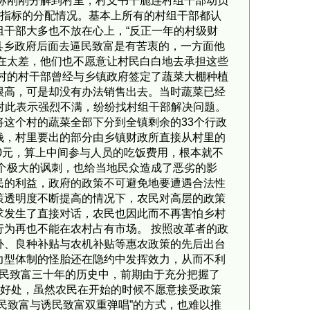
指标刚刚分解到村里，村支书干脆连村组干部动员
问指标的分配情况。基本上所有的村组干部都认
干部大多也不放在心上，“反正一年的村级财
着县乡政府后面去逼民致富是有苦衷的，一方面他
实在太差，他们也不愿意让村民白白地去承担这些
村的村干部曾经与乡镇政府签定了蔬菜大棚种植
很高，可是却没有办法销售出去。当时蔬菜已经
农对此表示强烈不满，纷纷找村组干部解决问题。
这个村的蔬菜全部下分到全镇剩余的33个行政
钱，村里要出的部分由乡镇财政所直接从村里的
0元，算上中间参与人员的吃饭费用，根本就不
个极大的讽刺，也给当地民众造成了恶劣的影
民的利益，政府的政策不可避免地要遭遇合法性
策透明度不断提高的情况下，农民对高层的政策
求发生了直接对话，农民也因此而不再害怕乡村
为再也不能在农村占有市场。 按照改革者的政
补、良种补贴与农机补贴等惠农政策的先后出台
力型体制的怪胎还在隐约中发挥效力，从而不利
逼民致富三十年的历史中，前期由于充分把握了
的好处，虽然农民在开始的时候不愿意接受政策
民致富与诱民致富双重弹唱”的方式，也难以推