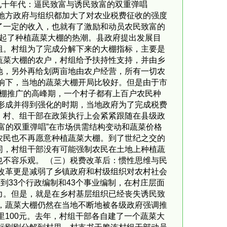
九十年代：逼民致富与诱民致富的双重弹唱
级地方政府与组织都加大了对农业税费征收的强度
了一定的收入，也就有了激励和动员农民致富的
掀起了种植蔬菜大棚的热潮。县政府提出发展目
组。村组为了完成分解下来的大棚指标，主要是
蔬菜大棚的农户，村组给予扶持性支持，并由乡
地，另外再给划两亩地由农户经营，所有一切农
响下，当地的蔬菜大棚开局比较好。但是由于市
大棚推广的高峰期，一个村子都有上百户农民种
形成并得到强化的时期，当地政府为了完成税费
、村、组干部在政策执行上会紧紧跟随在县级政
富的双重弹唱”在市场供需结构变动和蔬菜价格
农民也不再愿意种植蔬菜大棚。到了世纪之交的
同，村组干部没有可能强制农民在土地上种植蔬
不容乐观。 （三）税费改革后：惯性思维与民
改革更是减弱了乡镇政府和村级组织对农村社会
到33个行政编制和43个事业编制，在村庄层面
力。但是，就是在乡村基层组织已经丧失诱民致
，蔬菜大棚仍然在当地不断地被各级政府强调推
里100元。去年，村组干部各自建了一个蔬菜大