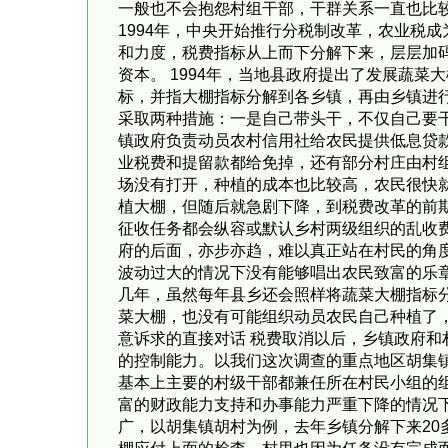
一般也不会抱怨村组干部，干群关系一直也比
1994年，中央开始推行分税制改革，农业税
和力度，税费指标从上而下分解下来，层层加
资本。 1994年，当地县政府提出了发展蔬
标，并指大棚指标分解到各乡镇，再由乡镇进
采取两种措施：一是自己带头干，不仅自己要
镇政府负责动员农村信用社给农民提供低息贷
业税费和提留款都给免掉，还有部分村庄由村
场没有打开，种植的成本也比较高，农民很快就
植大棚，但随后就急剧下降，到税费改革的前
征收任务都会纵容或默认乡村两级组织的乱收
府的后面，亦步亦趋，难以真正站在村民的角度
波动过大的情况下没有能够唱出农民致富的乐
几年，虽然每年县乡还会照样将蔬菜大棚指标
菜大棚，也没有可能组织动员农民自己种植了
意诉求的直接对话 税费取消以后，乡镇政府
的控制能力。以我们这次调查的重点地区胡集镇
基本上主要的村级干部都兼任所在村民小组的
富的财政能力支持和办事能力严重下降的情况
广，以胡集镇胡村为例，去年乡镇分解下来20