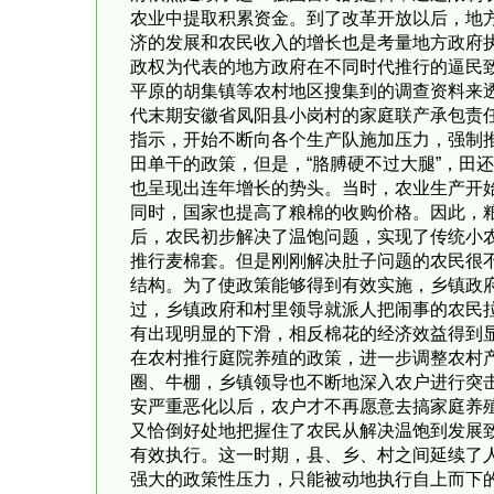
农业中提取积累资金。到了改革开放以后，地
济的发展和农民收入的增长也是考量地方政府
政权为代表的地方政府在不同时代推行的逼民
平原的胡集镇等农村地区搜集到的调查资料来透
代末期安徽省凤阳县小岗村的家庭联产承包责
指示，开始不断向各个生产队施加压力，强制
田单干的政策，但是，“胳膊硬不过大腿”，田
也呈现出连年增长的势头。当时，农业生产开
同时，国家也提高了粮棉的收购价格。因此，
后，农民初步解决了温饱问题，实现了传统小
推行麦棉套。但是刚刚解决肚子问题的农民很
结构。为了使政策能够得到有效实施，乡镇政
过，乡镇政府和村里领导就派人把闹事的农民
有出现明显的下滑，相反棉花的经济效益得到
在农村推行庭院养殖的政策，进一步调整农村产
圈、牛棚，乡镇领导也不断地深入农户进行突
安严重恶化以后，农户才不再愿意去搞家庭养
又恰倒好处地把握住了农民从解决温饱到发展
有效执行。这一时期，县、乡、村之间延续了
强大的政策性压力，只能被动地执行自上而下的