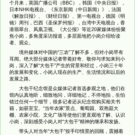
个月来，英国广播公司（BBC），韩国《中央日报》，
日本NHK电视台、《东京新闻（中日新闻）》，法国
《解放日报》、《财经日报》、第一电视台，德国《明
镜》周刊，巴西《圣保罗州报》，台湾中天电视台，香
港翡翠台、凤凰卫视、《大公报》等近20家媒体纷纷聚
焦小岗，多角度采访报道，多层面地把小岗介绍给读
者、观众。
境外媒体对中国的“三农”了解不多，但对小岗早有
耳闻。绝大部分媒体记者带着好奇、敬仰与求知来到小
岗，深入了解“大包干”产生的背景和经过，小岗三十年
的发展和变化，小岗人现在的生产、生活情况和以后的
发展之路。
大包干纪念馆是众媒体记者首选参观之地，他们在
馆内认真地听，细致地问，详细地记，不停地拍，生怕
错过任何一个细节，很多记者还从纪念馆购买相关书
籍，如获至宝。“当年农家”景点、葡萄园、双孢菇大
棚、农家小院、文化广场等使他们更直观地了解、认识
小岗，深刻感受小岗人对“大包干”精神的继承和发扬。
带头人对当年“大包干”按手印情景的回顾，震撼着