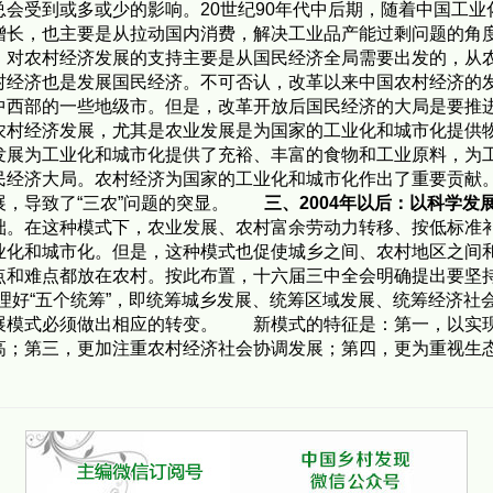
会受到或多或少的影响。20世纪90年代中后期，随着中国工
增长，也主要是从拉动国内消费，解决工业品产能过剩问题的角
，对农村经济发展的支持主要是从国民经济全局需要出发的，
村经济也是发展国民经济。不可否认，改革以来中国农村经济的
中西部的一些地级市。但是，改革开放后国民经济的大局是要推
农村经济发展，尤其是农业发展是为国家的工业化和城市化提
发展为工业化和城市化提供了充裕、丰富的食物和工业原料，为
民经济大局。农村经济为国家的工业化和城市化作出了重要贡献
展，导致了“三农”问题的突显。
三、2004年以后：以科学
础。在这种模式下，农业发展、农村富余劳动力转移、按低标准
业化和城市化。但是，这种模式也促使城乡之间、农村地区之间
和难点都放在农村。按此布置，十六届三中全会明确提出要坚持“
理好“五个统筹”，即统筹城乡发展、统筹区域发展、统筹经济社
展模式必须做出相应的转变。 新模式的特征是：第一，以实
高；第三，更加注重农村经济社会协调发展；第四，更为重视