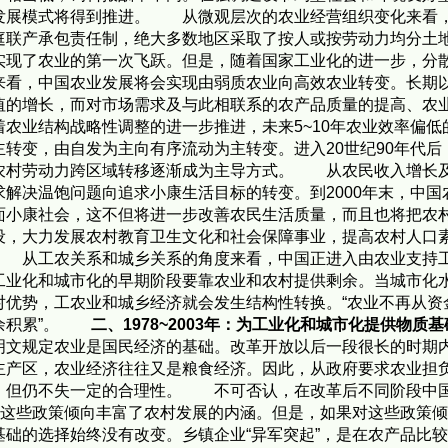
发展模式将得到推进。 从微观层次的农业经营组织变化来看
庭联产承包责任制，绝大多数地区采取了按人或按劳动力均分土
实现了农业的第一次飞跃。但是，随着国家工业化的进一步，分
看，中国农业发展将会实现由弱质农业向高效农业转变。长期
值的增长，而对市场需求及与此相联系的农产品质量的提高、农
着农业结构战略性调整的进一步推进，未来5~10年农业效率偏
转变，由自发为主向有序流动为主转变。进入20世纪90年代
农村劳动力跨区域转移逐渐成为主导方式。 从农民收入增长
解决温饱问题向追求小康生活目标的转变。到2000年末，中
面小康社会，这不但将进一步改善农民生活质量，而且也将把农
设，大力发展农村教育卫生文化和社会保障事业，提高农村人口
 从工农关系和城乡关系的角度来看，中国正进入由农业支持
工业化和城市化的早期阶段要靠农业和农村提供剩余。当城市化水
对优势，工农业和城乡经济就会发生结构性转换。“农业不再从资
剩余积累”。
二、1978~2003年：为工业化和城市化提供物质
明文规定农业是国民经济的基础。改革开放以后一段很长的时期
主产区，农业经济往往又是粮食经济。因此，从政府要求农业担
，但仍不失一定的合理性。 不可否认，在改革后不同阶段中
。这些政策倾向丰富了农村发展的内涵。但是，如果对这些政策
础的选择始终没有改变。乡镇企业“异军突起”，是在农产品比