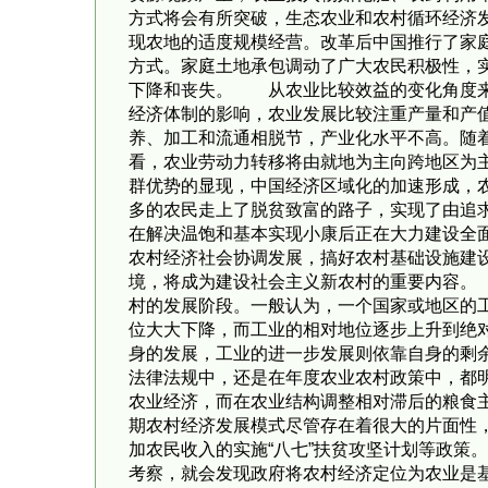
方式将会有所突破，生态农业和农村循环经济
现农地的适度规模经营。改革后中国推行了家
方式。家庭土地承包调动了广大农民积极性，
下降和丧失。 从农业比较效益的变化角度来
经济体制的影响，农业发展比较注重产量和产
养、加工和流通相脱节，产业化水平不高。随
看，农业劳动力转移将由就地为主向跨地区为主
群优势的显现，中国经济区域化的加速形成，
多的农民走上了脱贫致富的路子，实现了由追求
在解决温饱和基本实现小康后正在大力建设全
农村经济社会协调发展，搞好农村基础设施建
境，将成为建设社会主义新农村的重要内容。
村的发展阶段。一般认为，一个国家或地区的
位大大下降，而工业的相对地位逐步上升到绝
身的发展，工业的进一步发展则依靠自身的
法律法规中，还是在年度农业农村政策中，都
农业经济，而在农业结构调整相对滞后的粮食
期农村经济发展模式尽管存在着很大的片面性
加农民收入的实施“八七”扶贫攻坚计划等政策
考察，就会发现政府将农村经济定位为农业是基