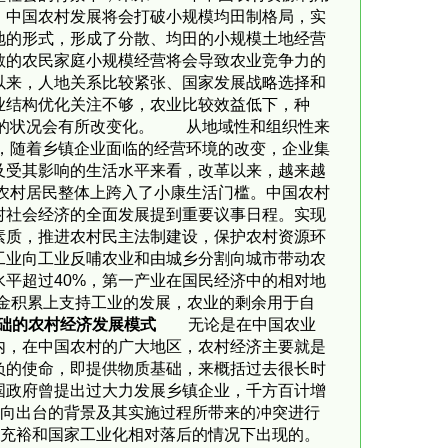
，中国农村发展将会打破小规模均田制格局，实
地的形式，形成了分散、均田的小规模土地经营
散的农民家庭小规模经营将会导致农业竞争力的
以来，人地关系比较紧张、国家发展战略选择和
业结构优化关注不够，农业比较效益低下，种
低的状况会有所改变化。 从地域性和组织性来
后，随着乡镇企业面临的经营环境的改变，企业集
及受其影响的生活水平来看，改革以来，越来越
国农村居民整体上跨入了小康生活门槛。中国农村
村社会经济的全面发展提到重要议事日程。实现
素质，推进农村民主法制建设，保护农村资源环
工业向工业反哺农业和由城乡分割向城市带动农
平超过40%，第一产业在国民经济中的相对地
金积累上支持工业的发展，农业的剩余用于自
基础的农村经济发展模式
无论是在中国农业
内，在中国农村的广大地区，农村经济主要就是
负的使命，即提供物质基础，来概括过去很长时
国政府曾提出过大力发展乡镇企业，千方百计增
倾向出台的背景及其实施过程所带来的冲突进行
较充裕和国家工业化相对落后的情况下出现的。