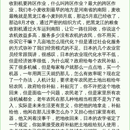
收割机要跨区作业，什么叫跨区作业？最大的跨区作
业，我们冬小麦收割最早的地方是河南省的南阳，麦收
最晚就是黑龙江春小麦到8月底，那边5月底已经收了，
那边8月才收，通过严密的组织方式，把黑龙江的粮食
收割机通过火车运到南阳，让它一路往回收，你说这个
农机效益多高，服务多少没有农机的农民，你不用买，
你买它干嘛？几亩地怎么现代化？但是通过社会化服务
的方式弥补了我们经营模式的不足。日本的几个农业官
员经常跟我讲，很感叹，日本的农业现代化水平不低，
但是经济效率很低，为什么呢？政府给每个农民补贴，
买了很多机械，但是每家每户就那么一点点地，买一个
机器，一年用两三天就扔那儿，怎么有效率呢？现在定
了一个办法，人机计划，要求老年农民把土地出租给年
轻农民，政府给你补贴，补贴完了，你不许把这个地收
回来，但是面临一个问题，农民老了，但是家里所有农
业机械都全，老年农民在那儿种地相当程度不是为了收
入，实际是未来生活更有意义，你把他的地拿走，补贴
给他，他闲在那儿没事怎么办？又担心他们家里有机
器，他又闲着没事干，把地收回来，日本的农学省定了
一个规定，你如果接受政府补贴把土地租给别人使用，