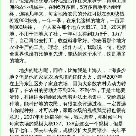
亩，但是真正在那儿种地是合作社决策班子，再加上雇
佣的农业机械手，在种5万多亩，5万多亩地平均到年
终，连续几年来，每亩地给农民的分红可以在800块钱
将近900块钱，一年一季，在东北这样的地方，一亩弄
到800块钱，一户人家在那个地方大概17、18、20来亩
地，不用干把地入了社，一年可以得到1万6千、1万7
千，自己再出去打工，收益就非常好。你去看那个地方
农业生产的工具、理念、操作方式，我敢说一句，包括
全世界也没有比他更先进，能达到这个水平，这是地多
的地方。
地少的地方呢，同样，比如我是上海人，上海多少
地？但是他的家庭农场也搞的红红火火，最早2007年
在上海东江区办了家庭农场，因为大多数农村劳动力转
移了，在农村的劳动力不到3%、不到4%，于是土地要
流转，村组织乡镇组织帮想着办法土地集中，交给愿意
种地、能种好地的农民，有很复杂评选过程，一定要选
出你能种好，才可以种，家庭农场的规模我觉得也很有
意思，2007年开始搞的时候，我去调查，那时候平均
每家农场的规模大概137、138亩这么一个规模，但是
搞了七年，我去年去看，规模没扩大反而缩小，去年平