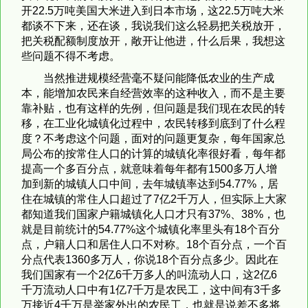
开22.5万吨美国大米进入到日本市场，这22.5万吨大米
都谈不下来，还在谈，我说我们这么轻易把关税放开，
把关税配额制度放开，敞开让他进，什么后果，我想这
些问题不得不考虑。
当然推进规模经营毫不疑问能降低农业的生产成
本，能增加农民来自经营效率的这种收入，而不是主要
靠补贴，也有这样的先例，但问题是我们现在农民的转
移，在工业化城镇化过程中，农民转移到底到了什么程
度？不考虑这个问题，面对的问题更复杂，每年国家总
局公布的按常住人口的计算的城镇化率很好看，每年都
提高一个多百分点，就意味着每年都有1500多万人增
加到新的城镇人口中间，去年城镇率达到54.77%，居
住在城镇的常住人口超过了7亿2千万人，但实际上大家
都知道我们国家户籍城镇化人口才只有37%、38%，也
就是目前统计的54.77%这个城镇化率里头有18个百分
点，户籍人口和居住人口不对称。18个百分点，一个百
分点代表1360多万人，你说18个百分点多少。因此在
我们国家有一个2亿6千万多人的叫流动人口，这2亿6
千万流动人口中有1亿7千万是农民工，这中间有3千多
万接近4千万是举家外出的农民工，也就是说差不多将