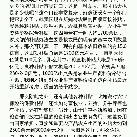
更多的增加国际市场进口，这是一种意见。那补贴大概
是多少钱呢？这个口径非常复杂，好像还没有一个部门
把它讲全了，就我国现在所知对农民的四项直接补贴，
就是种粮补贴，良种补贴，农机具购置补贴，农业生产
资料价格综合补贴，这四项合在一起大约1700余亿，
财政部的补贴办法主要是按农民的现有的基本农田数量
来补，那么可以算一下，现有的基本农田数量约有15.6
亿亩，这四项补贴总额是1700亿元左右，一亩地大概
也就是100元多，那么其中种粮直接补贴大概是150余
亿元，良种补贴补贴大概是260-270亿元，农机具补贴
230-240亿元，1000亿出点头是农业生产资料价格综合
补贴，我刚才讲到对农业生产资料价格的综合补贴最近
开始重新考虑，适当的给予减少。
那么除此之外，还有其他各种补贴，比如说对农业
保险的保费补贴，还比如对畜牧业，养猪、养牛等等也
有补贴，还有些奖励，另外，由于库存不断增加，国有
粮食部门放在库里的粮食销出去它要有费用，这些费用
由国家承担，直接和重要农产品农户生产的补贴大约到
2500余元到3000余元之间，大概是这样，那么你说
减，减多少，起多大的作用，我想这个要考虑，你说