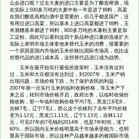
么会进口呢？过去大麦的进口主要是为了酿造啤酒，现
在实际上500多万吨的大麦中有一半是进了饲料，高粱
在我们酿造高档白酒中是需要的，但几乎都是国产，没
有用过进口高粱，所以基本上进口高粱都进了饲料，玉
米酒糟基本都进了饲料，800多万吨的木薯粉主要是加
工淀粉。因此可以看到这四个新品种进口量的迅速扩大
实际上表明市场主体拿他来替代玉米的消费，很重要的
一个原因是国内市场的玉米价格比国际市场高，也比这
些替代品的进口成本高，这些替代品进口成为趋势。
玉米在最开始实行最低价政策时，玉米没有达到
过，玉米和大豆都没有达到过，到2007年，玉米产销
出现问题，市场价格下跌，为了保护农民的利益，
2007年第一次实行玉米的临时收购价格，等玉米产下
来之后，转到市场价格开启，政府出售，以临时收储价
格收购，那一年临时收购价格平均7毛，黑龙江6毛9，
吉林7毛，辽宁7毛1，那么这个价格到了去年平均价格
变为1.12元，黑龙江1.11元，辽宁1.13元，吉林1.12
元，可见07年的7毛钱到2014年，也是7年时间，涨了
60%，所以国内玉米价格明显高于市场承受能力，也明
显高于国际市场，所以这种产品越来越多的被国际市场