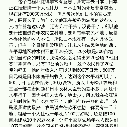
这个过程我觉得非常有意思，我前年去日本，日本
正在推进搞一个人地计划，日本面对的矛盾非常突出，
现在还有200来万农民，但是每次见到日本的官员来
说，麻烦来了，为什么？他现在被称为农民的这些人，
人均年龄超过67岁，还有几年干头，没得干了，所以他
要开始推进青年农民去种地，要叫青年农民种地，最基
本得让他的收入不低。所以日本现在有一系列具体政
策，但有一个目标非常明确，让未来的农民种地的话，
在平原地区种水稻不低于20公顷，20公顷是300亩地，
我们当时谈的时候，我说你怎么定得出来20公顷？他回
答非常简单，只有20公顷的稻田，这个农民种了20公
顷的稻田，他的年收入才可以达到600万日元，600万
日元就是日本家庭平均收入，达到这个水平就可以了，
600万日元现在合我们30万块钱。所以上海松江农民和
基层干部考虑问题和日本农林大臣想的差不多，到这个
水平行了，因为中国人太多，地太少，所以我在松江调
查的时候问为什么扩大不了，他们都各讲各的道理，农
民跟我讲的最好，农民说主任你不想想，你要有一千亩
地，租给一个人让他一年收入100万好呢，还是把100
亩地建成10个家庭农场，让每个家庭农场年收入都达到
10万元好呢，这个问题已经超过经济领域，深深涉及到