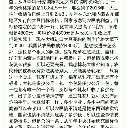
益，从2008年开始国家制定大豆的临时收购价，那一
年的价格定的是1块8毛5一斤，那么到了2013年，大豆
临时收储价已经上升到2块3，今年在东北和内蒙古东部
地区实行的大豆目标价格，国家考虑到农民的利益，目
标价格定的是2块4一斤，比前年又提高了1毛钱，每吨
就是4800元，每吨价格4800元是从农民手里收上来，
但是实际上，现在大概进口大豆完税的到岸价格大概不
到3500，我国从农民收购的4800元，想想收进来怎么
办，这也是个很大的问题。这项改革在黑龙江、吉林、
辽宁和内蒙古东部地区也在积极推进，但是情况要比棉
花复杂很多，所以还要去看。我想棉花大家都知道，农
民种的皮棉没有办法卖给别人，只能卖给轧花厂，只有
这一个卖主，轧花厂进去了，棉花从轧花厂出来是有个
标准，大包是多少公斤一包，小包是多少公斤一包，每
一包都有唯一的一个号，所以每个轧花厂收了多少籽
棉，出了多少皮棉清清楚楚，通过轧花厂就可以发布到
你的手里。大豆就不一样，多少企业，多少中间的流通
商都可以去收购，所以农民搞不清楚是把东西到底卖给
谁，国家也搞不清楚到底卖了多少钱，所以这些事情要
复杂得多。但是总的一条，从前年中央开始研究目标价
格改革，到去年进行第一轮试验，今年总结，再在进一