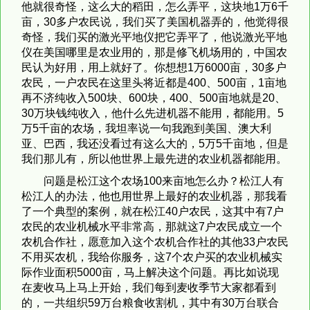
他就很奇怪，这么大的稻田，怎么弄平，这块地1万6千
亩，30多户农民说，我们买了美国机器弄的，他觉得很
奇怪，我们买的激光平地仪把它弄平了，他说激光平地
仪在美国哪里是农业用的，那是修飞机场用的，中国农
民认为好用，用上就好了。你想想1万6000亩，30多户
农民，一户农民在这里头将近都是400、500亩，1亩地
再不济纯收入500块、600块，400、500亩地就是20、
30万块钱纯收入，他什么先进机器不能用，都能用。5
万5千亩的农场，我坦率说一句我跑到美国、澳大利
亚、巴西，我还没看过有这么大的，5万5千亩地，但是
我们那儿有，所以他世界上最先进的农业机器都能用。
问题是松江这个农场100来亩地怎么办？松江人有
松江人的办法，他也用世界上最好的农业机器，那我看
了一个典型的案例，就在松江40户农民，这其中有7户
农民的农业机械水平非常高，那就这7户农民成立一个
农机合作社，愿意加入这个农机合作社的其他33户农民
不用买农机，我给你服务，这7个农户买的农业机械实
际作业面积5000亩，马上解决这个问题。再比如说现
在麦收马上马上开始，我们每到麦收季节大家都看到
的，一共组织59万台粮食收割机，其中有30万台联合