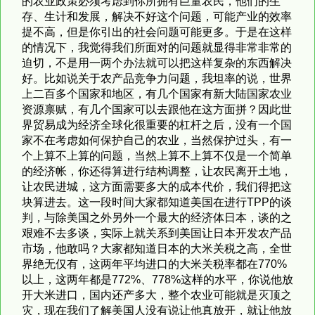
的农业政策必须考虑到你所拥有巨量农民，他们的生
存、生计和发展，解决不好这个问题，可能产业的效率
提不高，但是你引出的社会问题可能更多。于是在这样
的情况下，我觉得我们所面对的问题就显得非常非常的
迫切，不是用一两个办法就可以把这样复杂的东西解决
好。比如说关于农产品竞争力问题，我坦率的说，世界
上二百多个国家和地区，有几个国家有新大陆国家农业
资源禀赋，有几个国家可以去跟他在这方面拼？因此世
界贸易成为经济全球化很重要的杠杆之后，没有一个国
家不在考虑如何保护自己的农业，当然保护过头，有一
个上算不上算的问题，当然上算不上算不仅是一个简单
的经济帐，你还得算进行结构调整，让农民离开土地，
让农民进城，这方面需要多大的成本代价，我们得把这
块算进去。这一段时间大家都知道美国在进行TPP的谈
判，与除美国之外另外一个最大的经济体日本，谈的之
艰难不去多谈，实际上就关系到美国让日本开发农产品
市场，他敢吗？大家都知道日本的大米关税之高，全世
界绝无仅有，这两年平均进口的大米关税率都在770%
以上，这两年都是772%、778%这样的水平，你说他放
开大米进口，国内还产多大，整个农业可能就是灭顶之
灾，现在我们了解美国人没有说让他真放开，就让他放