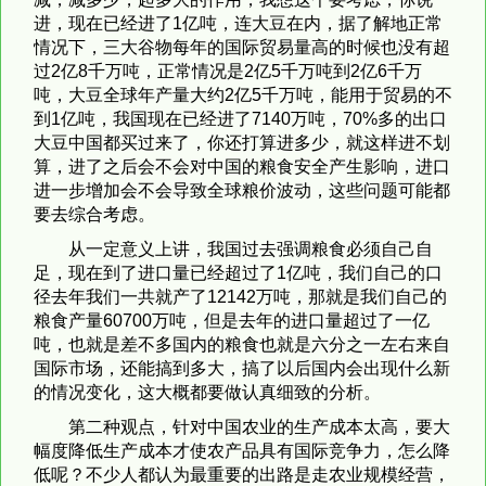
进，现在已经进了1亿吨，连大豆在内，据了解地正常
情况下，三大谷物每年的国际贸易量高的时候也没有超
过2亿8千万吨，正常情况是2亿5千万吨到2亿6千万
吨，大豆全球年产量大约2亿5千万吨，能用于贸易的不
到1亿吨，我国现在已经进了7140万吨，70%多的出口
大豆中国都买过来了，你还打算进多少，就这样进不划
算，进了之后会不会对中国的粮食安全产生影响，进口
进一步增加会不会导致全球粮价波动，这些问题可能都
要去综合考虑。
从一定意义上讲，我国过去强调粮食必须自己自
足，现在到了进口量已经超过了1亿吨，我们自己的口
径去年我们一共就产了12142万吨，那就是我们自己的
粮食产量60700万吨，但是去年的进口量超过了一亿
吨，也就是差不多国内的粮食也就是六分之一左右来自
国际市场，还能搞到多大，搞了以后国内会出现什么新
的情况变化，这大概都要做认真细致的分析。
第二种观点，针对中国农业的生产成本太高，要大
幅度降低生产成本才使农产品具有国际竞争力，怎么降
低呢？不少人都认为最重要的出路是走农业规模经营，