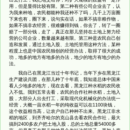
用，但是显得比较有限。第二种有些公司企业去了，认
为我来种地，农民都能种我还种不了吗，几千上万亩圈
下来也有，圈下来，说句实在话，如果不搞非粮作物，
如果不搞非农经营，很难赚得到钱，你去了，转了一圈
赔了一部分钱，走了，真正在那儿坚持在土地上努力经
营的公司企业，数量越来越有限。第三种是农民自己创
造和发展，通过土地入股、土地托管用这种方法，某种
程度上也是中国农民独创的经营办法，取得了很大的成
功，地多的地方有地多的办法，地少的地方有地少的办
法。
我自己在黑龙江当过十年书记，当年下乡在黑龙江
生产建设兵团，在那儿种了十年底，我知道总体中国来
看人少地多的地方，现在去看，黑龙江种水稻的农民收
入不低。我到五常去看，农民的合作社种水稻，土地入
股，大部分人出去打工，采取现代化机械化的办法统一
经营，大概一亩水稻一年的纯收益可以在1100块钱，
这个收益相当高，让农户自己种种不出来。黑龙江非水
稻的地区，到齐齐哈尔的克山县去看农民合作社，最大
搞到2400多农户把土地入股，总的土地总量54000多