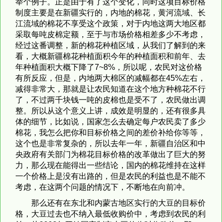
举个例子。正是由于有了这个变化，同时这项目标价格
制度主要是在新疆实行的，内地的棉花，黄河流域、长
江流域的棉花不享受这个政策，对于内地这两大地区都
采取每吨皮棉定额，至于与市场价格相差多少不考虑，
经过这番调整，新的棉花种植区域，从我们了解到的来
看，大概新疆棉花种植面积今年的种植面积和前年、去
年种植面积大概下降了7~8%，所以呢，农民对这价格
有所反应，但是，内地两大棉区的减幅都在45%左右，
减得非常大，那就是让农民知道在这个地方种棉花不行
了，不过两千块钱一吨的皮棉也是受不了，农民做出调
整。所以从这个意义上讲，成效是明显的，还有很多具
体的细节，比如说，国家怎么去确定每户农民卖了多少
棉花，我怎么把你和目标价格之间的差价补给你等等，
这个也是非常复杂的，所以去年一年，新疆自治区和中
央政府有关部门为棉花目标价格的改革做出了巨大的努
力，那么现在能得出一些结论，国内的棉花维持在这样
一个价格上是没有出路的，但是农民的利益也是不能不
考虑，在这两个问题的情况下，不断地在向前冲。
那么还有在东北和内蒙古地区实行的大豆的目标价
格，大豆过去也不纳入最低收购价中，考虑到农民的利