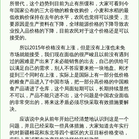
所替代，这个趋势到目前为止有所缓和，大家可看到今
年国家公布的三大谷物的粮食收购价，小麦和水稻的最
低收购价保持在去年的水平，农民也觉得可以接受，主
要原因是生产资料在下降，全球能源价格的下降导致农
业投入品价格的下降，目前农民对于这个价格还是可以
接受的。
所以2015年价格没有上涨，但是没有上涨也未免
市场就能接受，我们现在面临的很严峻且以前没有遇到
过的困难是产出来了未必能销售的出去，自己的供给可
以满足自己的需求，别人不答应要来抢一块地盘。刚才
提到三个同时在上涨，实际上是国际上有一部分低价格
的粮食产品进入了中国市场，把一部分高价格的中国粮
食产品请进了仓库，这个局面短期可以，长期持续显然
不可以，产品不能只进不出，这个问题是中国农业面临
的非常突出的，将来这矛盾必须尽快采取有效措施要解
决。
应该说中央从前年开始已经清楚地认识到这是一个
问题，并且已经采取一些具体措施，大家知道去年实行
的对新疆棉花和东北等四个省区的大豆目标价格变动，