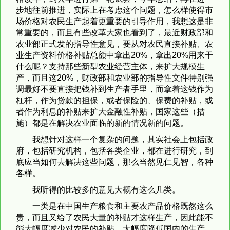
步地往前推进，实际上在考虑这个问题，怎么样使得市
场价格对农民生产起着更重要的引导作用，我想这是非
常重要的，而且有些改革大家也看到了，最近财政部和
农业部正式发的指导性意见，要从对农民直接补贴、农
业生产资料价格补贴总额中拿出20%，拿出20%用来干
什么呢？支持那些新型农业经营主体，来扩大规模生
产，而且这20%，财政部和农业部的指导性文件特别强
调最好不要直接把钱补到生产者手里，而拿着这钱作为
杠杆，作为贷款的担保，或者保险的、保费的补贴，或
者作为利息的补贴来扩大金融性补贴，国家这些（措
施）都是在解决农业面临的新的情况新的问题。
我想针对这样一个复杂的问题，其实社会上包括政
府，包括研究机构，包括各类企业，都在进行研究，到
底应当如何去解决这些问题，那么当然见仁见智，各种
各样。
我听得的比较多的意见大概有这么几类。
一类是在中国生产粮食和主要农产品价格既然这么
贵，而且又给了农民大量的补贴才这样生产，因此能不
能大幅度减少对农民的补贴，大幅度降低国内的生产，