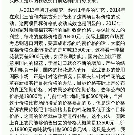
实际上是试图在改变目前这样的目标政策。
从2013年初开始研究，经过1年多的研究，2014年
在东北三省和内蒙古分别做出了这两项目标价格的改
动。这两项目标价格的改动成效也是明显的，2013年
底国家对新疆棉花实行的临时收储价格，要保证农民的
利益，每吨的皮棉价格是20400元，实际上国内市场要
考虑到进口因素，要算成市场的均衡价格的话，大概的
皮棉价格企业能接受的是每吨13500元，这样看一吨棉
花就要差6900元钱，如果长期如此，国内企业就不愿
意用国内的棉花，于是进口就会不断的增加，产生的结
果和粮食一样，国内的棉花进入仓库，企业更多的使用
国际市场，正是针对这种情况，国家去年针对棉花的
改
革
在新疆实行目标价格的办法，目标价格实际上是公布
的真正预期价格，对农民公布的预期价格，去年公布的
价格是19800元，与前年相比每吨降低600元钱，当然
这个价格比市场能接受的价格要高的多，但是这个价格
告诉农民你按照市场价格出售的棉花如果低于这个目标
价格，之间的价差就由政府进行补贴。这个办法，实际
上真正农民能够销售出去的价格大概就是13500元，所
以19800元每吨就得补贴6000多元钱，这只是皮棉，我