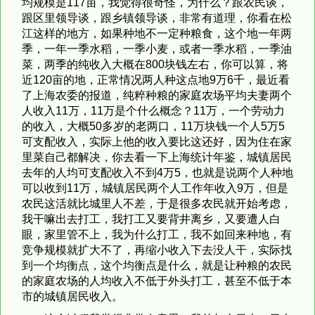
均规模是117亩，我觉得很奇怪，为什么？跟农民谈，
跟区里领导谈，跟乡镇领导谈，非常有道理，你看在松
江这样的地方，如果种地不一定种粮食，这个地一年两
季，一年一季水稻，一季小麦，或者一季水稻，一季油
菜，两季的纯收入大概在800块钱左右，你可以算，将
近120亩的地，正常情况两人种这点地9万6千，最近看
了上海农委的报道，纯粹种粮的家庭农场平均夫妻两个
人收入11万，11万是个什么概念？11万，一个劳动力
的收入，大概50多岁的老两口，11万块钱一个人5万5
可支配收入，实际上他的收入要比这还好，因为住在家
里菜自己都解决，你去看一下上海统计年鉴，城镇居民
去年的人均可支配收入不到4万5，也就是说两个人种地
可以收到11万，城镇居民两个人工作年收入9万，但是
农民这活就比城里人不差，于是很多农民就开始考虑，
我干嘛出去打工，我打工又要背井离乡，又要遭人白
眼，家里管不上，我为什么打工，我不如回来种地，有
竞争规模就扩大不了，再缩小收入下去没人干，实际找
到一个均衡点，这个均衡点是什么，就是让种粮的农民
的家庭农场的人均收入不低于外头打工，甚至不低于本
市的城镇居民收入。