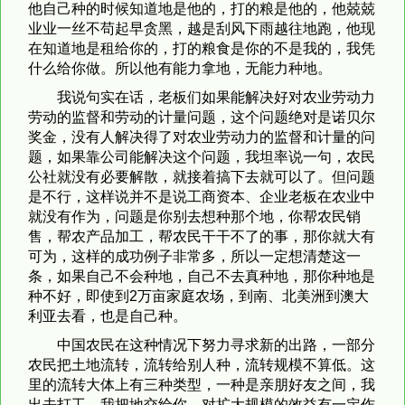
他自己种的时候知道地是他的，打的粮是他的，他兢兢
业业一丝不苟起早贪黑，越是刮风下雨越往地跑，他现
在知道地是租给你的，打的粮食是你的不是我的，我凭
什么给你做。所以他有能力拿地，无能力种地。
我说句实在话，老板们如果能解决好对农业劳动力
劳动的监督和劳动的计量问题，这个问题绝对是诺贝尔
奖金，没有人解决得了对农业劳动力的监督和计量的问
题，如果靠公司能解决这个问题，我坦率说一句，农民
公社就没有必要解散，就接着搞下去就可以了。但问题
是不行，这样说并不是说工商资本、企业老板在农业中
就没有作为，问题是你别去想种那个地，你帮农民销
售，帮农产品加工，帮农民干干不了的事，那你就大有
可为，这样的成功例子非常多，所以一定想清楚这一
条，如果自己不会种地，自己不去真种地，那你种地是
种不好，即使到2万亩家庭农场，到南、北美洲到澳大
利亚去看，也是自己种。
中国农民在这种情况下努力寻求新的出路，一部分
农民把土地流转，流转给别人种，流转规模不算低。这
里的流转大体上有三种类型，一种是亲朋好友之间，我
出去打工，我把地交给你，对扩大规模的效益有一定作