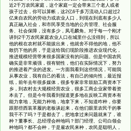
近2千万农民家庭，这个家庭一定会带来三个老人或者
孩子过去，你可以算帐，这2亿6千多万流动人口超过2
亿来自农民的劳动力或农业人口，到现在到底有多少人
真正融入社会，和市民享受当地的公共管理、社会服
务、社会保障，没有多少，凤毛麟角。对于每一个刚才
讲到2千万农民家庭农业人口在城里什么没得到，所以
他的根在农村就不能拔出来，他就舍不得他的地，他不
敢扔下他的房，于是这给我们现阶段推进农业现代化，
推进规模经营带来很多国家没有的问题。但是中国农民
确实是非常顽强，很有韧性，他们在实际情况下，努力
的推进着产业的进发。一方面我看到这些情况，可能我
从事农业，我有自己的看法，有自己的倾向性，最近报
纸，前年去年很多媒体，很多专家非常鼓励工商资本下
乡，到农村去大规模经营农业，很多工商企业家带着资
本去了。但是今年我看到报道更多地在反映工商资本有
能力拿地，无能力种地，地拿下来，不知道咋种，你要
跟那些西装革履的老板谈起来，在他们眼里农民干的事
我干不了吗？于是都去了，把地拿过来问题就来了，谁
种？董事长、总经理会种地吗？部门经理、公司白领会
种地吗？都不会种，于是雇农民来种，农民是聪明人，