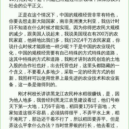
社会的公平正义。
正是在这个情况下，中国的规模经营非常有特色，
你要去想走新大陆国家，南非美洲澳大利亚，我估计时
日不知道在什么时候才能实现。因为你得把农民大规模
的减少，跟美国人说起来，我说美国现在有200万的农
民家庭，他耕地比我们多，我们2亿4千万农民家庭，你
说什么时候才能跟他一样少呢？于是中国的农业现代
化，中国的规模经营要有自己特殊的方式特殊的道路，
这其中特殊的方式和道路，我刚才讲到农民创造的土地
入股的合作社也好，出去托管也好，这里头都隐藏的一
个含义，不要看人多地少，采取一定的经营方式的创
新，我照样可以使用世界上最先进的农业技术和农业装
备，这一条是做得到的。
刚才柯校长讲讲黑龙江农民种水稻很赚钱，是，因
为他人地多，我曾经到黑龙江农垦建设看过，他们号称
天下第一大地，1万6千亩地，稻田要1万6千亩地，大
家知道这很不容易，必须搞得很平，不弄平水上来，稻
子淹死了，那边还干着不行了，所以稻田要弄平。但是
弄这么平拿什么办法？当时世界银的行长，他去看过，