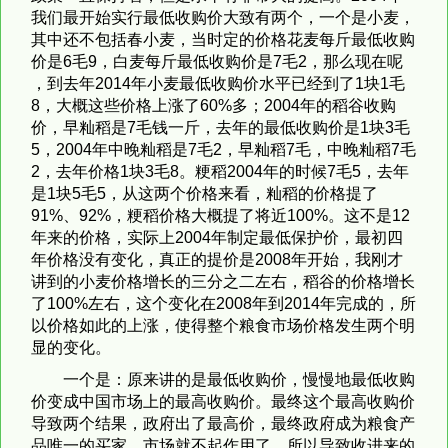
我们最开始实行最低收购价大致有两个，一个是小麦，
其中还不包括春小麦，当时定的价格花麦每斤最低收购
价是6毛9，白麦每斤最低收购价是7毛2，那么现在呢
，到去年2014年小麦最低收购价水平已经到了1块1毛
8，大概这些价格上涨了60%多；2004年的稻谷收购
价，早籼稻是7毛钱一斤，去年的最低收购价是1块3毛
5，2004年中晚籼稻是7毛2，早籼稻7毛，中晚籼稻7毛
2，去年价格1块3毛8。粳稻2004年的时候7毛5，去年
是1块5毛5，从这两个价格来看，籼稻的价格提了
91%、92%，粳稻价格大概提了将近100%。这不是12
年来的价格，实际上2004年制定最低保护价，最初四
年价格没有变化，真正的提价是2008年开始，我刚才
讲到的小麦价格增长的三分之二左右，稻谷的价格增长
了100%左右，这个变化在2008年到2014年完成的，所
以价格如此的上涨，使得整个粮食市场价格发生两个明
显的变化。
一个是：原来讲的是最低收购价，慢慢地最低收购
价变成中国市场上的最高收购价。最终这个最高收购价
导致两个结果，政府出了最高价，最终政府成为粮食产
品唯一的买家，市场就不起作用了。所以导致收进来的