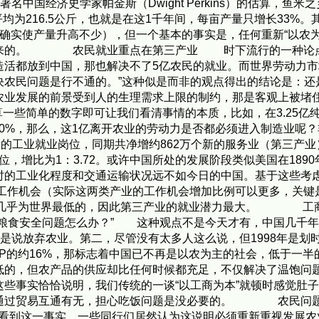
名中国经济史学家帕金斯（Dwight Perkins）的估算，鱼
年时平均为216.5公斤，也就是在这1千年间，每亩产量只增长33
确实使产量升高不少），但一个基本的事实是，任何重新“以农
起来的。 农民就业重点在第三产业 时下流行的一种论点是
造活都放到中国，那也解决不了5亿农民的就业。而世界劳动力
决农民问题是行不通的。”这种似是而非的观点得出的结论是：
农业发展的前景受到人的生理需求上限的制约，那是客观上被堵住
算一些简单的数字即可让我们看清事情的本质，比如，在3.25亿
50%，那么，这1亿离开农业的劳动力是否都必须进入制造业呢？
工业就业岗位，同期共净增约862万个新的服务业（第三产业）岗位
新岗位，增比为1：3.72。或许中国所处的发展阶段类似美国在18
那时的工业化程度和交通运输状况远不如今日的中国。基于这些考虑
业工作机会（实际这两类产业的工作机会增加比例可以更多，关
左右，几乎为世界最低的，因此第三产业的就业潜力最大。 工
？粮食安全问题怎么办？” 这种观点不是今天才有，中国几千
不是说放弃农业。第二，尽管没有太多人这么说，但1998年是
P的约16%，那标志着中国已不再是以农为主的社会，低于一
低的，但农产品的供应却比任何时候都充足，不仅解决了温饱问
些事实恰恰说明，我们传统的一谈“以工商为本”就顿时感觉肚子
、通过贸易互通有无，担心吃饭问题是没必要的。 农民问
，看到这一事实，一些同行们居然认为这说明必须重新重视发展农