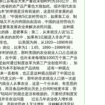
米之乡江苏每亩大米产量在宋朝时约为163公斤，到
%。其他省的农产品产量也大致如此。或许现代农业
为本”的举措是没有前途的，这是经济发展的必
：“中国有5亿农村劳动力，如果靠工业、制
市场又不允许跨国自由流动，中国的这些劳动力
还是要靠发展农业来解决农民问题。 这种观
的路，是硬事实；第二，从来就没人说“以工
纯务农的农民中，如果有1亿能进入非农产业，
非也。 以美国为例，从1820—1890年间
，比率为1：1.65。1890—1998年间，
90年时的状态，那时美国的农业就业人口占总就业
，在中国，也许未来每增加1000万个第二产业
键是如何通过制度改革为第三产业创造环境）。加
商为本不影响农产品供给 还有一种观点
年来一直都有，也正是这种观点阻碍了中国过去
划时代意义的一年，那年的非农就业人口第一次超
半的就业人从事农业，这是一个分水岭。有意思的
题，而且食品种类比历史上任何时候更丰富，营
“咕咕叫”的观念是没有根据的。只要经济制度安
题并非农业问题 过去几年农业收入增长很
业，否则农民收入无法增长。这种解读违背起