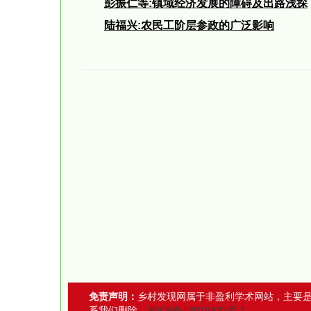
彭振仁等:
镇域经济发展的障碍及出路浅探
陆福兴:
农民工阶层参政的广泛影响
免责声明：
乡村发现网属于非盈利学术网站，主要
系我们删除。
湘ICP备18016932号-1