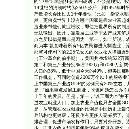
的“卫星”只能是狂妄者的胡话，不会是现实。按著
19世纪的清朝时约为250.5公斤，到1957
产量增长会比过去1千年要快（比如，杂交水稻
然，更何况世界上没有哪个国家是靠农业富
造业来帮他们就业增收，即使把世界所有的制
无法输出。因此，靠发展工业等非农产业来解
点之所以似是而非是因为：第一，如上所说，
商为本”就意味着所有5亿农民都进入制造业，
那就可使剩下的2.25亿农民的农业收入增加近
（工业革命的前半期），美国共净增约522万新的
第二和第三产业分别净增1900万和7080万
人口的38%，低于中国今天的49%，但美国
工作机会，可同时创造2000万个以上的服务
上中国第三产业占GDP的比例只有30%
是：“如果重点发展工商业，吃饭问题怎么办
上千年的发展。但是，第一，“以工商为本”并
过农业就业人口，加上农业产值也只占全国GD
是，尽管现在农业就业的比例是中国历史上最
养结构也更健康，还反倒有更多人要减肥了。这
排合理，促进市场发挥作用，只要对外开放
少，而非农收入却按每年近9%的速度在增长