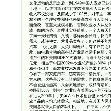
文化运动的反思之后，到1949年国人应该已认
土地上，以致到1978年时的农业就业人口还占
收入不仅没增，反而减少了102元。对于这一
权性的不合理收费和征税来提高农业收入部分
面免税，甚至大规模补贴，否则农业收入从总
或下跌的趋势。道理其实很简单，一个人每天只
了而一天吃四顿、八顿，那样你会长胖，反而
需求，或许种类、营养品类多了，但这并不能
汽车、飞机之前，人类用脚走路，有了它们之
此，由电脑带动的高科技产业是净需求创新，不
造产生的对美国GDP的纯贡献。而迪士尼公司则
亿元，相当于中国2002年农业总产值的30
和价值创造，而农业技术发展不容易带出纯新
你有了一部家庭用车，还可再买一部跑车、一部越
方米的。这些是没有上限的需求，而你身体需要
不会被越推越高，只会原地踏步，或稍有增加。
率降到38%，到去年农业仅占美国GDP的不到2
在过去200年中，美国农业技术创新也层出不
农产品的人均总体需求。相反地，在其国内需
美国总就业人口的2%以下。 在中国，不仅