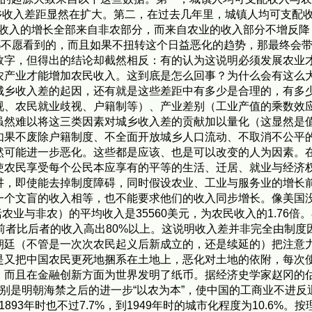
1比1，城乡收入差距显然在扩大。第二，在过去几年里，城镇人均可支
收入的增长全部来自非农部分，而来自农业的收入部分不增反降，比
都不愿看到的，而且如果不扭转这个日益恶化的趋势，那最终会
数字，但得出的结论却截然相反：有的认为这说明必须发展农业
非农产业才能增加农民收入。这到底是怎么回事？为什么会有
乡收入差的起因，还有就是这些差距中有多少是合理的，有多
视、农民就业歧视、户籍制等）、产业差别（工业产值的乘数效
虽然难以将这三类因素对城乡收入差的贡献加以量化（这显然
如果不废除户籍制度、不全面开放城乡人口流动、不取消不公平
然可能进一步恶化。这些都是应该、也是可以改变的人为因素
使农民享受每个公民本应享有的平等的生活、迁居、就业与经济
讲，即使能去掉制度障碍，同时假设农业、工业与服务业的增长
个文盲的收入相等，也不能要求他们的收入同步增长。像美国没
括农业与非农）的平均收入是35560美元，为农民收入的1.76
代，前者比后者的收入高出80%以上。这说明收入差并非完全
廷（不管是一次次农民起义后新成立的，还是续延的）把注意
是又把中国农民更死地捆系在土地上，恶化对土地的依附，每次
而且在金融创新方面为世界发明了纸币。据经济史学家赵冈的估
特别是明朝海禁之后的进一步“以农为本”，使中国的工商业不进
1893年时也不过7.7%，到1949年时的城市化程度为10.6%