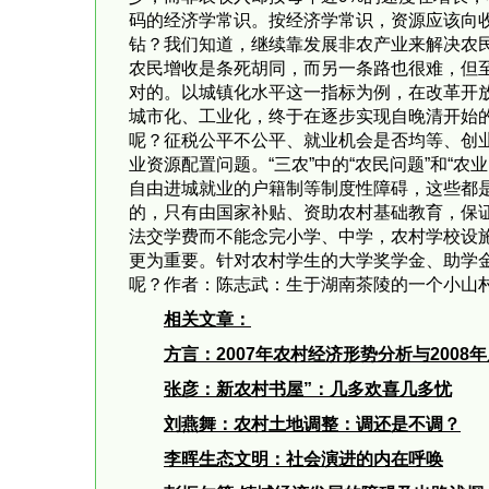
码的经济学常识。按经济学常识，资源应该向
钻？我们知道，继续靠发展非农产业来解决农
农民增收是条死胡同，而另一条路也很难，但
对的。以城镇化水平这一指标为例，在改革开放初期的
城市化、工业化，终于在逐步实现自晚清开始的
呢？征税公平不公平、就业机会是否均等、创
业资源配置问题。“三农”中的“农民问题”
自由进城就业的户籍制等制度性障碍，这些都
的，只有由国家补贴、资助农村基础教育，保
法交学费而不能念完小学、中学，农村学校设
更为重要。针对农村学生的大学奖学金、助学
呢？作者：陈志武：生于湖南茶陵的一个小山
相关文章：
方言：2007
年农村经济形势分析与2008
年
张彦：新农村书屋”：几多欢喜几多忧
刘燕舞：农村土地调整：调还是不调？
李晖
生态文明：社会演进的内在呼唤