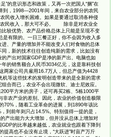
自足”的意识形态和政策，又再一次把国人“捆”在
，1998—2001年间，来自农业部分的农民
则农民收入增长困难。如果是要通过取消各种侵
增加农民收入，那大可不必。 除非是对农业全
的比较优势。农产品价格总体上只能是呈现不变
量总是有限的。一日三餐正好，你不会因为收入多
改进、产量的增加并不能改变人们对食物的总体
不同，新的技术往往创造纯新的需求，比如没有
的产出对国家GDP是净的新产出。电脑也如
年的销售额合人民币3034亿元，这是靠科技创
家公司共雇用16.7万人，但总产值为4428
、飞机等这些技术的发明创造带来的是全新的需求
配组合而已，农业不会出现微软、迪士尼效应。
00平方米的房子，还可再买2栋、5栋1000平
业与非农产业的差别。因此，农业的价值创造极限
70%，随着工业革命的进展，到1890年该比
%，到前年则只占14.5%。特别值得一提的是，
业的产出能力大大增加，但并没从总体上增加对
GDP的比率越来越低，农业就业也跟着下降到
提高也不会没有止境，“大跃进”时亩产万斤