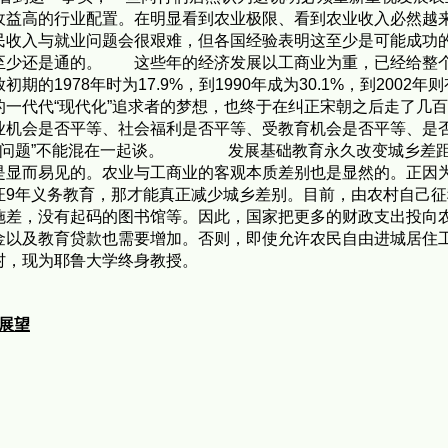
收益高的行业配置。在明显看到农业极限、看到农业收入必然越
民收入与就业问题会很艰难，但各国经验表明这至少是可能成功
至少还是通的。 这些年的经济发展以工商业为重，已经给整
1978年时为17.9%，到1990年成为30.1%，到2002
一代代“现代化”追求者的梦想，也终于在纠正宋朝之后走了几
业机会是否平等、社会福利是否平等、受教育机会是否平等、是
和“农业问题”不能混在一起谈。 发展基础教育永久改变城乡
是显而易见的。农业与工商业的客观本质差别也是显然的。正因
证9年义务教育，那才能真正减少城乡差别。目前，由农村自己
施差，没有起码的图书馆等。因此，国家把更多的财政支出投向
金以及教育贷款也需要增加。否则，即使允许农民自由进城居住
村，现为耶鲁大学终身教授。
展望