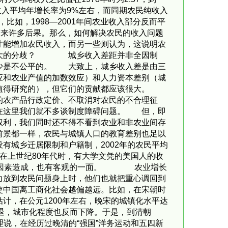
配收入平均年增长率为9%左右，而同期农民纯收入
如，1998—2001年间农业收入部分反而平
带来许多后果。那么，如何解决农民的收入问题
才能增加农民收入，而另一些则认为，这说明农
这么大的分歧？ 城乡收入差距并非全因制
少是不公平的。 大致上，城乡收入差是由三
应和农业产值的加数效应）和人力资本差别（城
是值得研究的），但它们的贡献都应该很大。
的农产品行政定价、不取消对农民的不合理征
。在这里我们就不多谈制度障碍问题。 但，即
权利，我们同时还不得不看到农业和非农业间存
前景都一样，农民与城镇人口的教育差别也足以
有城乡迁居限制和户籍制，2002年的农民平均
倍。在上世纪80年代时，有大学文凭的美国人的收
由制度因素造成，也有客观的一面。 农业增长
力放到农民问题身上时，他们也就把重心调回到
使中国离工商化社会越偏越远。比如，在宋朝时
计，在公元1200年左右，晚宋的城镇化水平达
反退，城市化程度也反而下降。于是，到清朝
。按理说，在经历过晚清的“强国”洋务运动和五四新