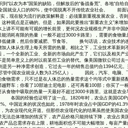
识到“以农为本”国策的缺陷，但解放后的“备战备荒”、各地“自给
全国就业人口的80%，使中国脱离不开传统农业社会。 前面讲到
事实，现在较为流行的政策解释是：必须重新重视发展农业，否
，这种观点是正确的。但是，如果因此要推出“新重农主义”来
体上讲不可能有可观的增长前景，更何况农业规模生产并非中国
能消耗有限的热量（一般不超过3000卡路里），需要的食物
降低健康，然后你要减肥、节食等。 换句话说，农业技术的
增加人体从生理上每天所需的热量。相比之下，工业技术革新则
后，一个全新的工业、全新的市场由此产生了，它们以及相关产业
是简单意义上的对以前某些工业的替代。像美国微软公司过去一
是另一种净需求创造，它过去一年的销售总值约合1394亿元。这两
%（尽管中国农业就业人数为3.25亿人）。 因此，汽车、电脑
的食物需求，只不过是在人体总的热量需求这个均等式中重新搭
野车；你看了10部迪士尼电影，还可再看100部；你买了一栋2
从食物中吸取的热量一天最好不超过3000卡路里。这就是农
 各国的经验也证明了这一点。1820年时，农业占美国GDP的
%。中国近来的状况也如此，1978年时农业占中国GDP的41.3
穷，为农业现代化开道。但那些农业现代化的结果虽然使美国农
求无法总体增加的情况下，农产品价格只能持续下降，农业占美国
农产品总需求存在上限，耕地面积也不可能大幅增加，每亩产量的