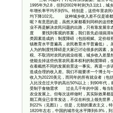
1995年为2.8，但到2002年时则为3.
年增长率平均不到5%。特别是，这些年里农民
均下降102元。 这种城乡收入差不仅是谁
呢？有意思的是，虽然大家都看到同样的这些
业不再是解决农民问题的出路，只有靠发展
度 要找到客观的答案，我们首先必须搞清城
类因素造成的：制度障碍（包括税赋、定价歧
镇教育水平普遍高，农民教育水平普遍低）。
人为的制度性障碍是大家已讨论很多的因素，
税、不取消对农民的就业歧视，城乡收入差显
使能去掉这些伤害农民基本权利的制度障碍，
在着截然不同的发展前景这一事实。再退一步
造成合理的收入差。我们不能要求一个博士与一
收入为20220美元，而同年的所有就业者（包
入比没念过大学的高出50%以上；到90年
受制于食物需求 过去几千年的中国，每当朝
农业发展上。但每次这样做时，其实际效果都
期工商业已非常发达，不仅在科技上领先世界，
到22%（见图1）。但是，元朝的重农主义，
1820年左右，中国的城市化水平降到6.9%，到