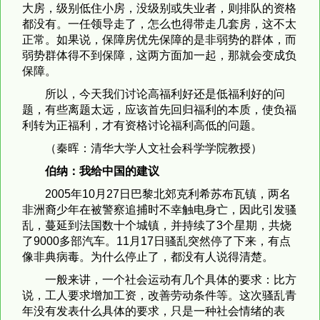
大房，级别低住小房，没级别或失业者，则排队的资格
都没有。一任领导走了，怎么也得带走几套房，这不太
正常。如果说，保障房优先保障的是非弱势的群体，而
弱势群体得不到保障，这两方面加一起，那就会变成负
保障。
所以，今天我们讨论高福利好还是低福利好的问
题，有些离题太远，应该首先回归福利的本质，使负福
利转为正福利，才有资格讨论福利高低的问题。
（秦晖：清华大学人文社会科学学院教授）
伯纳：我给中国的建议
2005年10月27日
巴黎北郊克利希苏布瓦镇，两名
非洲裔少年在被警察追捕时不幸触电身亡，因此引发骚
乱，蔓延到法国数十个城镇，并持续了3个星期，共烧
了9000多部汽车。
11月17日
骚乱突然停了下来，有点
像非典病毒。为什么停止了，都没有人说得清楚。
一般来讲，一个社会运动有几个具体的要求：比方
说，工人要求增加工资，改善劳动条件等。这次骚乱青
年没有发表什么具体的要求，只是一种社会情绪的表