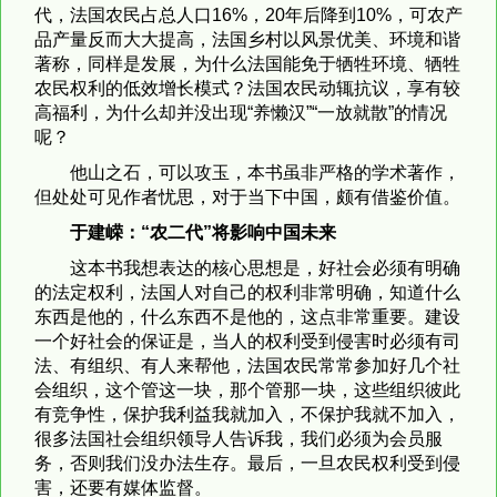
代，法国农民占总人口16%，20年后降到10%，可农产
品产量反而大大提高，法国乡村以风景优美、环境和谐
著称，同样是发展，为什么法国能免于牺牲环境、牺牲
农民权利的低效增长模式？法国农民动辄抗议，享有较
高福利，为什么却并没出现“养懒汉”“一放就散”的情况
呢？
他山之石，可以攻玉，本书虽非严格的学术著作，
但处处可见作者忧思，对于当下中国，颇有借鉴价值。
于建嵘：“农二代”将影响中国未来
这本书我想表达的核心思想是，好社会必须有明确
的法定权利，法国人对自己的权利非常明确，知道什么
东西是他的，什么东西不是他的，这点非常重要。建设
一个好社会的保证是，当人的权利受到侵害时必须有司
法、有组织、有人来帮他，法国农民常常参加好几个社
会组织，这个管这一块，那个管那一块，这些组织彼此
有竞争性，保护我利益我就加入，不保护我就不加入，
很多法国社会组织领导人告诉我，我们必须为会员服
务，否则我们没办法生存。最后，一旦农民权利受到侵
害，还要有媒体监督。