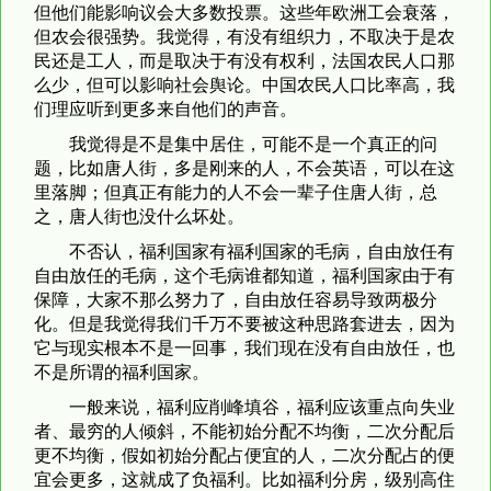
但他们能影响议会大多数投票。这些年欧洲工会衰落，
但农会很强势。我觉得，有没有组织力，不取决于是农
民还是工人，而是取决于有没有权利，法国农民人口那
么少，但可以影响社会舆论。中国农民人口比率高，我
们理应听到更多来自他们的声音。
我觉得是不是集中居住，可能不是一个真正的问
题，比如唐人街，多是刚来的人，不会英语，可以在这
里落脚；但真正有能力的人不会一辈子住唐人街，总
之，唐人街也没什么坏处。
不否认，福利国家有福利国家的毛病，自由放任有
自由放任的毛病，这个毛病谁都知道，福利国家由于有
保障，大家不那么努力了，自由放任容易导致两极分
化。但是我觉得我们千万不要被这种思路套进去，因为
它与现实根本不是一回事，我们现在没有自由放任，也
不是所谓的福利国家。
一般来说，福利应削峰填谷，福利应该重点向失业
者、最穷的人倾斜，不能初始分配不均衡，二次分配后
更不均衡，假如初始分配占便宜的人，二次分配占的便
宜会更多，这就成了负福利。比如福利分房，级别高住