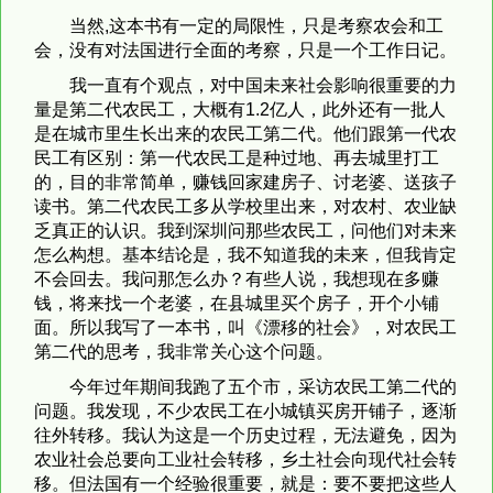
当然,这本书有一定的局限性，只是考察农会和工
会，没有对法国进行全面的考察，只是一个工作日记。
我一直有个观点，对中国未来社会影响很重要的力
量是第二代农民工，大概有1.2亿人，此外还有一批人
是在城市里生长出来的农民工第二代。他们跟第一代农
民工有区别：第一代农民工是种过地、再去城里打工
的，目的非常简单，赚钱回家建房子、讨老婆、送孩子
读书。第二代农民工多从学校里出来，对农村、农业缺
乏真正的认识。我到深圳问那些农民工，问他们对未来
怎么构想。基本结论是，我不知道我的未来，但我肯定
不会回去。我问那怎么办？有些人说，我想现在多赚
钱，将来找一个老婆，在县城里买个房子，开个小铺
面。所以我写了一本书，叫《漂移的社会》，对农民工
第二代的思考，我非常关心这个问题。
今年过年期间我跑了五个市，采访农民工第二代的
问题。我发现，不少农民工在小城镇买房开铺子，逐渐
往外转移。我认为这是一个历史过程，无法避免，因为
农业社会总要向工业社会转移，乡土社会向现代社会转
移。但法国有一个经验很重要，就是：要不要把这些人