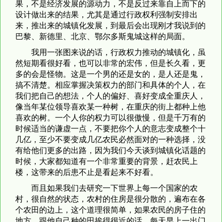
果，不是经济发展的源动力，不是反过来靠自上而下的
设计做出来的结果，尤其是通过行政权利强制安排出
来，推出来的城镇化发展，到最后会出现刚才我说到的
巴黎、新德里、北京、鄂尔多斯鬼城这样的局面。
我用一张图来说的话，行政权力推动的城镇化，虽
然短期看很好看，也可以非常的宏伟，但是长久看，更
多的会是怪物。这是一个男的还是女的，是人还是鬼，
搞不清楚。相应掌握决策权力的部门和具体的个人，在
我们把自己的想法，个人的偏好、喜好变成全重庆人，
像当年某位领导喜欢某一种树，在重庆的街上都种上他
喜欢的树。一个人你的权力可以很傲慢，但是千万有的
时候适当的谦虚一点，不要把你个人的意志变成整个十
几亿，至少不要变成几亿农民必然面对的一种选择，没
有给他们更多的出路，因为我们今天谈到城镇化话题的
时候，大家都知道有一个非常重要的背景，赶农民上
楼，这带来的后患不止是看起来不好看。
而且如果我们去研究一下世界上每一个国家的农
村，很自然的状态，农村的住房是很分散的，遍布在各
个农田的边上，这个道理很简单，如果农民的房子住的
地方，跟他自己种的田挨得很近的话，每天早上一出门