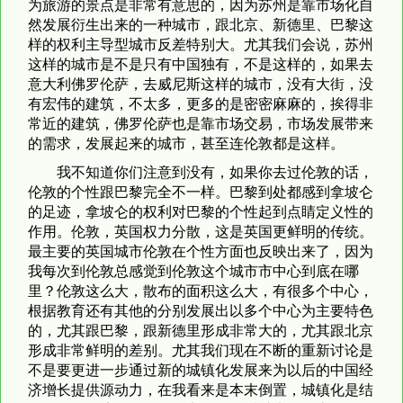
为旅游的景点是非常有意思的，因为苏州是靠市场化自
然发展衍生出来的一种城市，跟北京、新德里、巴黎这
样的权利主导型城市反差特别大。尤其我们会说，苏州
这样的城市是不是只有中国独有，不是这样的，如果去
意大利佛罗伦萨，去威尼斯这样的城市，没有大街，没
有宏伟的建筑，不太多，更多的是密密麻麻的，挨得非
常近的建筑，佛罗伦萨也是靠市场交易，市场发展带来
的需求，发展起来的城市，甚至连伦敦都是这样。
我不知道你们注意到没有，如果你去过伦敦的话，
伦敦的个性跟巴黎完全不一样。巴黎到处都感到拿坡仑
的足迹，拿坡仑的权利对巴黎的个性起到点睛定义性的
作用。伦敦，英国权力分散，这是英国更鲜明的传统。
最主要的英国城市伦敦在个性方面也反映出来了，因为
我每次到伦敦总感觉到伦敦这个城市市中心到底在哪
里？伦敦这么大，散布的面积这么大，有很多个中心，
根据教育还有其他的分别发展出以多个中心为主要特色
的，尤其跟巴黎，跟新德里形成非常大的，尤其跟北京
形成非常鲜明的差别。尤其我们现在不断的重新讨论是
不是要更进一步通过新的城镇化发展来为以后的中国经
济增长提供源动力，在我看来是本末倒置，城镇化是结