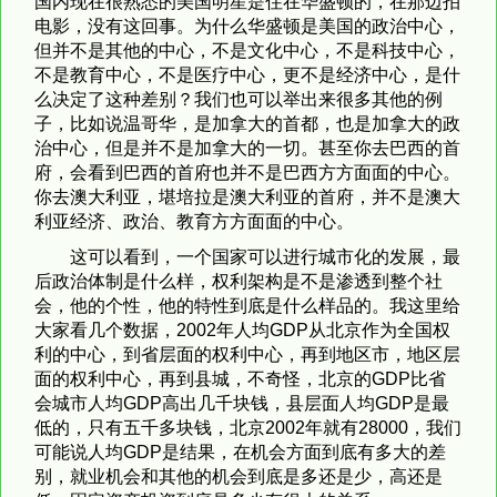
国内现在很熟悉的美国明星是住在华盛顿的，在那边拍
电影，没有这回事。为什么华盛顿是美国的政治中心，
但并不是其他的中心，不是文化中心，不是科技中心，
不是教育中心，不是医疗中心，更不是经济中心，是什
么决定了这种差别？我们也可以举出来很多其他的例
子，比如说温哥华，是加拿大的首都，也是加拿大的政
治中心，但是并不是加拿大的一切。甚至你去巴西的首
府，会看到巴西的首府也并不是巴西方方面面的中心。
你去澳大利亚，堪培拉是澳大利亚的首府，并不是澳大
利亚经济、政治、教育方方面面的中心。
这可以看到，一个国家可以进行城市化的发展，最
后政治体制是什么样，权利架构是不是渗透到整个社
会，他的个性，他的特性到底是什么样品的。我这里给
大家看几个数据，2002年人均GDP从北京作为全国权
利的中心，到省层面的权利中心，再到地区市，地区层
面的权利中心，再到县城，不奇怪，北京的GDP比省
会城市人均GDP高出几千块钱，县层面人均GDP是最
低的，只有五千多块钱，北京2002年就有28000，我们
可能说人均GDP是结果，在机会方面到底有多大的差
别，就业机会和其他的机会到底是多还是少，高还是