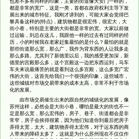
也差不多有同样的印象，主要的街道像天安门一样的，
都是非常的宽广，这是一类，首都在政府权利主导下发
展出来的城市特征。我刚才讲到的，可能大家会觉得巴
黎具备这样的(特点)，建筑物都是很宏伟，很宏大，大
街小巷，特别是主要的大街都是非常的宽。大家以前做
过运输，刘总在这儿，我跟他一样的过去有过同样的经
历，小的时候我在老家赶集最怕的是什么？最怕的就是
那些街道那么宽，那么广，我作为背东西的人让我多走
那么多路。尤其到了新德里以后，我的感受更加深，新
德里的宫殿那么多，这个宫殿这一边把东西运到，马车
车夫来说最痛苦的就是看到这么多宫殿，这么多宽广宏
伟的大街，这首先给我们一个很强的印象，这些城市，
这些城镇对市场交易带来的成本太高，非常不利于市场
化的发展。
由市场交易催生出来的跟自然的城镇化的发展，像
苏州这样，必然会是大街小巷，哪怕是最大的街也不一
定是那么宽，那么宏伟的，房子、巷子、街道都会是非
常窄，房子会挨得很紧，因为他们知道你到最后把房子
弄得太宽，太大，建筑物弄得太宏伟，对于运东西的商
人带来的障碍太多了，这就是为什么苏州现在不仅仅作