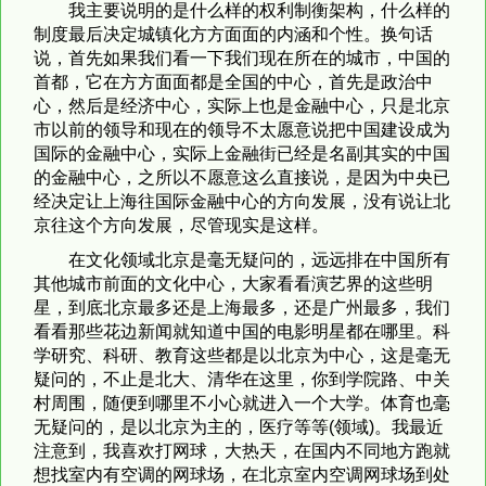
我主要说明的是什么样的权利制衡架构，什么样的
制度最后决定城镇化方方面面的内涵和个性。换句话
说，首先如果我们看一下我们现在所在的城市，中国的
首都，它在方方面面都是全国的中心，首先是政治中
心，然后是经济中心，实际上也是金融中心，只是北京
市以前的领导和现在的领导不太愿意说把中国建设成为
国际的金融中心，实际上金融街已经是名副其实的中国
的金融中心，之所以不愿意这么直接说，是因为中央已
经决定让上海往国际金融中心的方向发展，没有说让北
京往这个方向发展，尽管现实是这样。
在文化领域北京是毫无疑问的，远远排在中国所有
其他城市前面的文化中心，大家看看演艺界的这些明
星，到底北京最多还是上海最多，还是广州最多，我们
看看那些花边新闻就知道中国的电影明星都在哪里。科
学研究、科研、教育这些都是以北京为中心，这是毫无
疑问的，不止是北大、清华在这里，你到学院路、中关
村周围，随便到哪里不小心就进入一个大学。体育也毫
无疑问的，是以北京为主的，医疗等等(领域)。我最近
注意到，我喜欢打网球，大热天，在国内不同地方跑就
想找室内有空调的网球场，在北京室内空调网球场到处