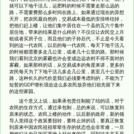
就可以下地干活儿，运肥料的时候不需要走那么远的
路，不需要费那么多时间在路上。如果通过现在的异想
天开，把农民最自然的，交易成本最低的安排终结掉，
把他们赶上楼，让他们集中居住在一个县的五六个集中
居住地，带来的结果是什么样的？不仅仅让农民交上月
租或者买房子住，而且他们的子孙后代，不止是今天看
到的这一代农民，以后的每一代农民，每天下地干活儿
的时候都需要多走几公里，或者几十公里的路。那时候
我们看到北京的雾霾也许会变成边远农村不得不面对的
雾霾。如果那样的话，从交易成本的角度来讲，更多的
农民每天为了下地干活儿多走几公里，甚至几十公里的
路，这种长久的代价是我们必须要考虑到的，不能为了
短暂的GDP增长强迫这么多农民放弃他们祖先留下来
的这些家园。
这个意义上说，如果承包责任制能了结的话，对于
农民的生存方式，通过承包制，总的来说，可以恢复到
原来的状态。农民上楼的动作，以后新的政府，新的领
导人觉得这个政策要扭转，要终止掉的话，要真正恢复
到原来中国农民祖祖辈辈生存的状态也会非常难，一旦
把他们从自己的宅基地上赶出来的话，回到过去并不是