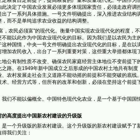
粮食自足前提下，提高粮食的产量和质量现代化。中国作为世
由此决定了中国农业发展必须更多体现国家责任，必须走政府调
提出了一系列具体措施。一号文件明确提出，深入推进农业结构
整，而不是单纯追求农业收益的结构调整。
，农民必须富”的现代化。衡量中国实现农业现代化的程度，不
更不能以此作为中国农业现代化的目标。因为我们是以农民为主
于这种国情，中央一号文件明确提出农业现代化的目标，是在以
何增加农民收入，出台了一系列重要对策，这些重大举措都体现
公有制性质不改变、确保农民家庭经营主体地位不变前提下的
之路。在1949年新中国成立之后形成的中国农村土地共有制度，
业、农村发展走社会主义道路不能动摇的前提和不能突破的底线
技术、经营方式等，但所有的改革和创新，必须在坚持这个前提
们不能以偏概全。中国特色现代化农业，是一个基于中国国情
村的高度提出中国新农村建设的升级版
一个升级版的新农村建设。这个升级版的新农村建设赋予了新
值得我们关注：