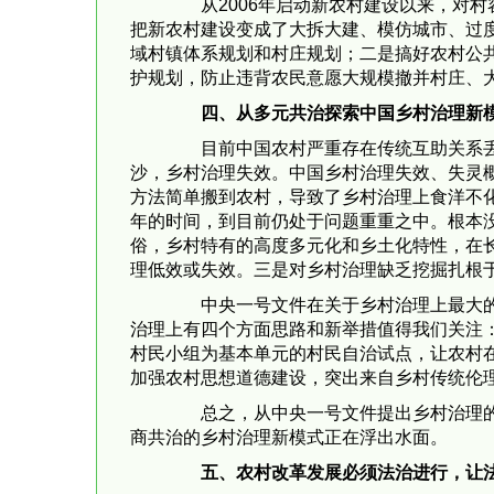
从2006年启动新农村建设以来，对村
把新农村建设变成了大拆大建、模仿城市、过
域村镇体系规划和村庄规划；二是搞好农村公
护规划，防止违背农民意愿大规模撤并村庄、
四、从多元共治探索中国乡村治理新
目前中国农村严重存在传统互助关系丢失
沙，乡村治理失效。中国乡村治理失效、失灵
方法简单搬到农村，导致了乡村治理上食洋不化
年的时间，到目前仍处于问题重重之中。根本
俗，乡村特有的高度多元化和乡土化特性，在
理低效或失效。三是对乡村治理缺乏挖掘扎根
中央一号文件在关于乡村治理上最大的突
治理上有四个方面思路和新举措值得我们关注
村民小组为基本单元的村民自治试点，让农村
加强农村思想道德建设，突出来自乡村传统伦
总之，从中央一号文件提出乡村治理的新
商共治的乡村治理新模式正在浮出水面。
五、农村改革发展必须法治进行，让