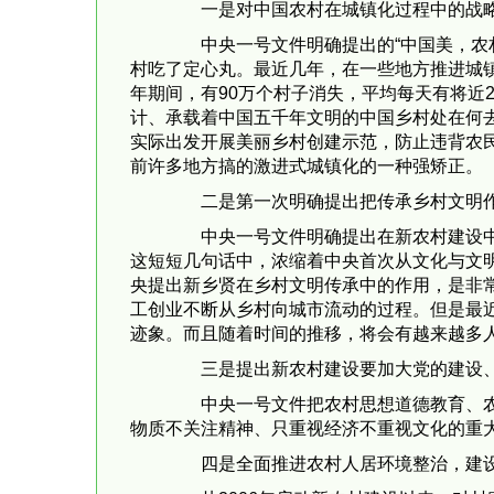
一是对中国农村在城镇化过程中的战略
中央一号文件明确提出的“中国美，农村必
村吃了定心丸。最近几年，在一些地方推进城镇
年期间，有90万个村子消失，平均每天有将近
计、承载着中国五千年文明的中国乡村处在何
实际出发开展美丽乡村创建示范，防止违背农
前许多地方搞的激进式城镇化的一种强矫正。
二是第一次明确提出把传承乡村文明作
中央一号文件明确提出在新农村建设中要
这短短几句话中，浓缩着中央首次从文化与文
央提出新乡贤在乡村文明传承中的作用，是非
工创业不断从乡村向城市流动的过程。但是最
迹象。而且随着时间的推移，将会有越来越多
三是提出新农村建设要加大党的建设、
中央一号文件把农村思想道德教育、农村
物质不关注精神、只重视经济不重视文化的重
四是全面推进农村人居环境整治，建设