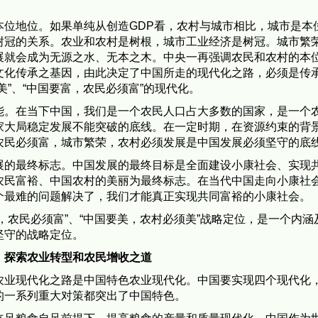
地位。如果单纯从创造GDP看，农村与城市相比，城市是本
树冠的关系。农业和农村是树根，城市工业经济是树冠。城市繁
展就会成为无源之水、无本之木。中央一再强调农民和农村的本
文化传承之基因，由此决定了中国所走的现代化之路，必须是传
”、“中国要富，农民必须富”的现代化。
在当下中国，我们是一个农民人口占大多数的国家，是一个农
家大局稳定发展不能突破的底线。在一定时期，在资源约束的背
农民必须富，城市繁荣，农村必须发展是中国发展必须坚守的底
最终标志。中国发展的最终目标是全面建设小康社会、实现共
农民富裕、中国农村的美丽为最终标志。在当代中国走向小康社
个最难的问题解决了，我们才能真正实现共同富裕的小康社会。
农民必须富”、“中国要美，农村必须美”战略定位，是一个内涵
坚守的战略定位。
，探索农业转型和农民增收之道
现代化之路是中国特色农业现代化。中国要实现四个现代化，
的一系列重大对策都突出了中国特色。