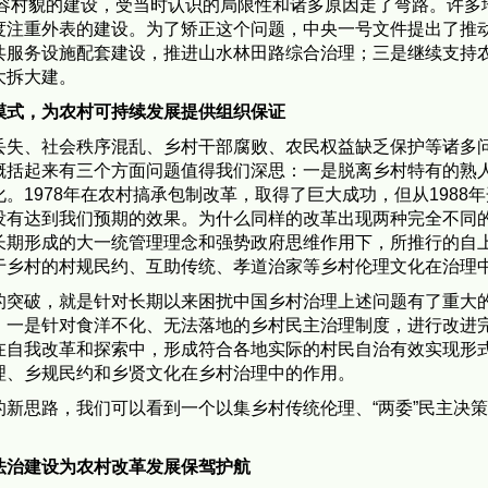
容村貌的建设，受当时认识的局限性和诸多原因走了弯路。许多
度注重外表的建设。为了矫正这个问题，中央一号文件提出了推
共服务设施配套建设，推进山水林田路综合治理；三是继续支持
大拆大建。
模式，为农村可持续发展提供组织保证
、社会秩序混乱、乡村干部腐败、农民权益缺乏保护等诸多问
概括起来有三个方面问题值得我们深思：一是脱离乡村特有的熟
。1978年在农村搞承包制改革，取得了巨大成功，但从1988
没有达到我们预期的效果。为什么同样的改革出现两种完全不同
长期形成的大一统管理理念和强势政府思维作用下，所推行的自
于乡村的村规民约、互助传统、孝道治家等乡村伦理文化在治理
破，就是针对长期以来困扰中国乡村治理上述问题有了重大的
：一是针对食洋不化、无法落地的乡村民主治理制度，进行改进
在自我改革和探索中，形成符合各地实际的村民自治有效实现形
理、乡规民约和乡贤文化在乡村治理中的作用。
思路，我们可以看到一个以集乡村传统伦理、“两委”民主决策
法治建设为农村改革发展保驾护航