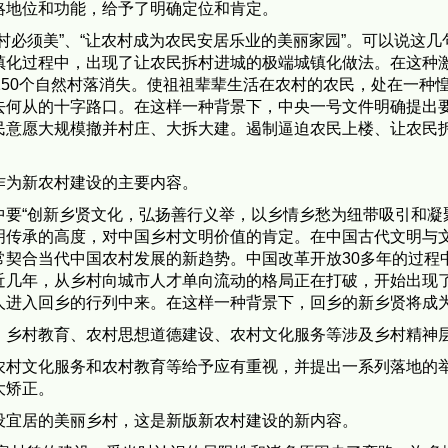
地位和功能，给予了明确定位和肯定。
须美”、“让农村成为农民安居乐业的美丽家园”。可以说这几句
化过程中，出现了让农民拆村进城的极端城镇化做法。在这种激进城
250个自然村落消失。使祖祖辈辈生活在农村的农民，处在一种
去何从的十字路口。在这样一种背景下，中央一号文件明确提出
民意愿大规模撤并村庄、大拆大建。遏制逼迫农民上楼、让农民
为新农村建设的主要内容。
“创新乡贤文化，弘扬善行义举，以乡情乡愁为纽带吸引和凝聚
明传承的高度，对中国乡村文明价值的肯定。在中国古代文明与
常契合当代中国农村发展的新趋势。中国改革开放30多年的过程
近几年，从乡村向城市人才单向流动的格局正在打破，开始出现
人进入回乡的行列中来。在这样一种背景下，回乡的新乡贤将成
乡村教育、农村思想道德建设、农村文化服务等涉及乡村精神
文化服务和农村教育等给予应有重视，并提出一系列落地的举
大矫正。
宜居的美丽乡村，这是新版新农村建设的新内容。