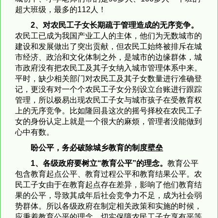
超大班级，最多的112人！
2
、对农民工子女长期疏于管理造成的无序竞争。
农民工已成为我国产业工人的主体，他们为无数城市的
建设和发展做出了突出贡献，但农民工始终被排斥在城
市经济、政治和文化体制之外，是城市的边缘群体，城
市政府没有把农民工及其子女纳入城市管理体系中来。
平时，缺少相关部门对农民工及其子女数量进行准确登
记，更没有对一个个农民工子女分别设立台账进行跟踪
管理，所以极易出现农民工子女与城市孩子在受教育权
上的无序竞争。比如隆回县这次的摇号择校在农民工子
女的身份认定上就是一个很大的麻烦，管理者没能做到
心中有数。
盼公平，务必破除城乡教育的制度壁垒
1
、各级政府要树立“教育公平”的理念。
教育公平
包含教育起点公平、教育过程公平和教育结果公平。农
民工子女由于在教育起点存在差异，影响了他们教育结
果的公平，导致其成年后社会竞争力不足，成为社会弱
势群体。所以各级政府在制定相关政策和实施的时候，
应秉着教育公平的理念，切实保障农民工子女享有平等