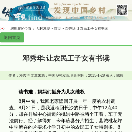
您现在的位置： 乡村发现 >
首页
> 邓秀华:让农民工子女有书读
返回首页
邓秀华:让农民工子女有书读
作者：邓秀华 文章来源：中国乡村发现 更新时间：2015-1-28 录入：陈颖
读书难，妈妈们挺身为儿女维权
8月中旬，我回老家隆回开展一年一度的农村调
查。
8月21日
，是我返程回长沙的日子，中午12点40
分，却在县城中心街道的桃洪中路被堵个正着，车子无
法前行。经了解得知，今年该县分片招生，县城桃花坪
中学所在的片要求小学升初中的农民工子女特别多。
8