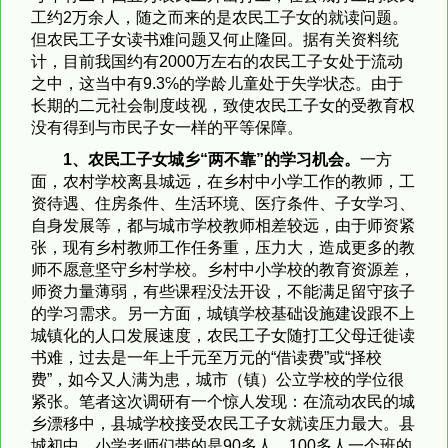
工约2万余人，随之而来的是农民工子女的就读问题。
但农民工子女读书难问题又何止隆回。据有关资料统
计，目前我国约有2000万左右的农民工子女处于流动
之中，这当中有9.3℅的学龄儿童处于失学状态。由于
长期的二元社会制度歧视，致使农民工子女的受教育权
没有得到与市民子女一样的平等保障。
1
、农民工子女城乡“两不靠”的学习机会。
一方
面，农村学校离县城远，在乡村中小学工作的教师，工
资待遇、住房条件、生活环境、医疗条件、子女学习、
自身发展等，都与城市学校教师相差较远，由于师资紧
张，现有乡村教师工作任务重，压力大，造成更多的教
师不愿意坚守乡村学校。乡村中小学校的教育资源差，
师资力量薄弱，有些课程没法开设，不能满足留守孩子
的学习需求。另一方面，城镇学校基础设施建设跟不上
城镇化的人口发展速度，农民工子女随打工父母迁徙读
书难，过去是一年上千元至万元的“借读费”或“择校
费”，如今又人满为患，城市（镇）公立学校的学位很
紧张。笔者这次调研有一个惊人发现：在流动农民的城
乡漂移中，县城学校接受农民工子女就读压力最大。县
城初中、小学老师们带的是90多人、100多人一个班的