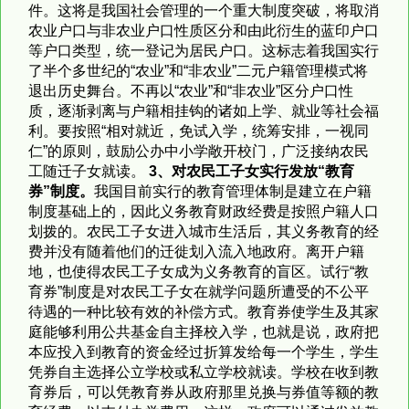
件。这将是我国社会管理的一个重大制度突破，将取消
农业户口与非农业户口性质区分和由此衍生的蓝印户口
等户口类型，统一登记为居民户口。这标志着我国实行
了半个多世纪的“农业”和“非农业”二元户籍管理模式将
退出历史舞台。不再以“农业”和“非农业”区分户口性
质，逐渐剥离与户籍相挂钩的诸如上学、就业等社会福
利。要按照“相对就近，免试入学，统筹安排，一视同
仁”的原则，鼓励公办中小学敞开校门，广泛接纳农民
工随迁子女就读。
3
、对农民工子女实行发放“教育
券”制度。
我国目前实行的教育管理体制是建立在户籍
制度基础上的，因此义务教育财政经费是按照户籍人口
划拨的。农民工子女进入城市生活后，其义务教育的经
费并没有随着他们的迁徙划入流入地政府。离开户籍
地，也使得农民工子女成为义务教育的盲区。试行“教
育券”制度是对农民工子女在就学问题所遭受的不公平
待遇的一种比较有效的补偿方式。教育券使学生及其家
庭能够利用公共基金自主择校入学，也就是说，政府把
本应投入到教育的资金经过折算发给每一个学生，学生
凭券自主选择公立学校或私立学校就读。学校在收到教
育券后，可以凭教育券从政府那里兑换与券值等额的教