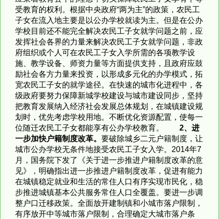
受教育的权利。根据中央政府“两为主”的政策，农民工
子女在流入地主要是以公办学校就读为主。但是在公办
学校目前还不能完全解决农民工子女就学问题之前，应
发挥社会各界的力量来解决农民工子女就学问题，非政
府组织或个人可在农民工子女入学所需的各项教学设
施、教学设备、师资力量等方面提供支持，且政府应鼓
励社会各方力量来投资，以形成多元化的办学模式，拓
宽农民工子女的就学途径。在快速的城市化进程中，各
级政府要努力保障新城学校建设与城市建设同步，坚持
把教育发展纳入经济社会发展总体规划，在城镇建设规
划时，优先考虑学校用地。不断优化资源配置，使每一
位随迁农民工子女都能享有公办学校教育。
2
、进
一步加快户籍制度改革。
要破除城乡二元户籍制度，让
城市公办学校无条件地接受农民工子女入学。2014年7
月，国务院下发了《关于进一步推进户籍制度改革的意
见》，明确指出进一步推进户籍制度改革，促进有能力
在城镇稳定就业和生活的常住人口有序实现市民化，稳
步推进城镇基本公共服务常住人口全覆盖。要进一步调
整户口迁移政策。全面放开建制镇和小城市落户限制，
有序放开中等城市落户限制，合理确定大城市落户条