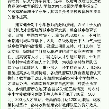
育经费，以支付办学费用。这样，政府可以通过发放教
育券保持教育的投入,学校之间也会因为学生掌握充分
的选择权而增强了竞争，其结果是各学校教育教学质量
的整体提高。
建立健全对中小学教师的激励措施。农民工子女的
读书和成才需要统筹城乡教育发展，整合城乡教育资
源。目前，中国农村“留守儿童”超过5800万人，不可能
全都跑到城里来读书，因此，各级政府要下大力气推进
城乡教育的均衡发展，要通过项目支持、对口支持、资
金支持、编制适当倾斜及职称评聘适当放宽等措施，留
住、提高现有人才，并辅之以人才引进和培育。针对目
前乡村学校留不住人才的现状，为稳定乡村教师队伍，
除了做到感情留人、事业留人，还要待遇留人，用激励
措施提高乡村教师待遇。各级政府应认真自查是否认真
执行了教育部于2013年组织实施的农村中小学教师人
才津贴办法。如湖南按学校在自然村寨、村委会所在
地、乡镇政府所在地(不含县城关镇)三类情况，对农村
中小学校教师分别给予每人每月不低于700元、500
元、300元人才津贴。最高的每月达1200元津贴。此政
策长期坚持，必将收到稳定农村教师队伍的良好效果。