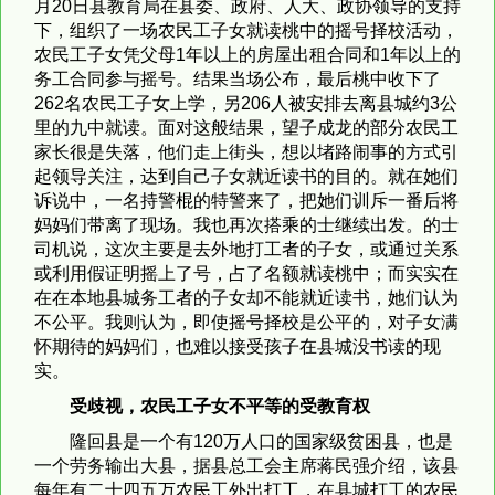
月20日
县教育局在县委、政府、人大、政协领导的支持
下，组织了一场农民工子女就读桃中的摇号择校活动，
农民工子女凭父母1年以上的房屋出租合同和1年以上的
务工合同参与摇号。结果当场公布，最后桃中收下了
262名农民工子女上学，另206人被安排去离县城约3公
里的九中就读。面对这般结果，望子成龙的部分农民工
家长很是失落，他们走上街头，想以堵路闹事的方式引
起领导关注，达到自己子女就近读书的目的。就在她们
诉说中，一名持警棍的特警来了，把她们训斥一番后将
妈妈们带离了现场。我也再次搭乘的士继续出发。的士
司机说，这次主要是去外地打工者的子女，或通过关系
或利用假证明摇上了号，占了名额就读桃中；而实实在
在在本地县城务工者的子女却不能就近读书，她们认为
不公平。我则认为，即使摇号择校是公平的，对子女满
怀期待的妈妈们，也难以接受孩子在县城没书读的现
实。
受歧视，农民工子女不平等的受教育权
隆回县是一个有120万人口的国家级贫困县，也是
一个劳务输出大县，据县总工会主席蒋民强介绍，该县
每年有二十四五万农民工外出打工，在县城打工的农民