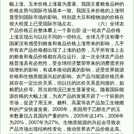
幅上涨。玉米价格上涨最为显著。我国主要粮食品种的
价格走势与国际市场基本一致。我国玉米价格的上涨明
显受到国际市场的影响。特别是大豆和植物油的价格在
很大程度上已受国际市场左右。 （六）全球农
产品价格正在整体攀上一个新台阶 这一轮农产品价格
上涨呈现出与以往不同的一些特点。全球几乎没有哪个
国家没有感受到粮食和食品价格上涨带来的影响，几乎
所有农产品价格都出现了上涨的趋势，几乎所有涨上去
的粮食和食品价格都在高位运行。这一次全球农产品价
格普涨具有必然性，受全球经济繁荣带来的消费需求持
续增长的影响，有成本推动因素的影响，还受世界能源
价格和生物质能源兴起的影响。农产品与能源价格历来
就存在一定比价关系，但以往的比价关系是间接的，如
粮肥比价等。而当前情况已发生显著变化。随着国际能
源价格的大幅上涨，为农产品的发展开辟了一个崭新的
市场，促进了用玉米、糖料、高粱等农产品加工生物燃
料的产业快速发展。2000年，美国用于乙醇生产的玉
米数量仅占其国内产量的6%，2005年达14%，2006年
为20%，2007年为27%。生物质能源的兴起会导致农
产品市场出现结构性变化，推动世界农产品价格走高。