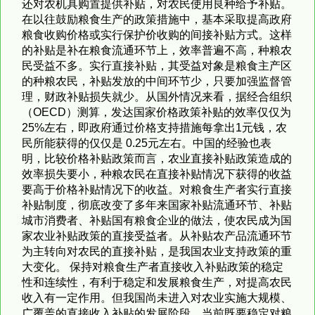
还对农机具购置提供补贴，对农民使用良种给予补贴。
在以往鼓励粮食生产的政策措施中，基本采取提高政府
粮食收购价格或实行保护价收购的间接补贴方式。这样
的补贴是补在粮食流通环节上，效率普遍不高，种粮农
民受益不多。实行直接补贴，其受益对象是粮食主产区
的种粮农民，补贴发放的中间环节少，只要加强监督管
理，财政补贴损失就少。从国外情况来看，据经合组织
（OECD）测算，发达国家价格政策补贴的效率仅仅为
25%左右，即政府通过价格支持措施每拿出1元钱，农
民所能获得的仅仅是 0.25元左右。中国的经验也表
明，比较价格补贴政策而言，农业直接补贴政策造成的
效率损失要小，种粮农民在直接补贴情况下获得的收益
要高于价格补贴情况下的收益。对粮食生产者实行直接
补贴制度，彻底改变了多年来国家补贴流通环节、补贴
城市消费者、补贴国有粮食企业的做法，使农民成为国
家农业补贴政策的直接受益者。从补贴农产品流通环节
为主转向对农民的直接补贴，是我国农业支持政策的重
大变化。 保持对粮食生产者直接收入补贴政策的稳定
性和连续性，有利于稳定和发展粮食生产，对提高农民
收入有一定作用。但我国尚未进入对农业实施大规模、
广覆盖的直接收入补贴的发展阶段。当前既要稳定对粮