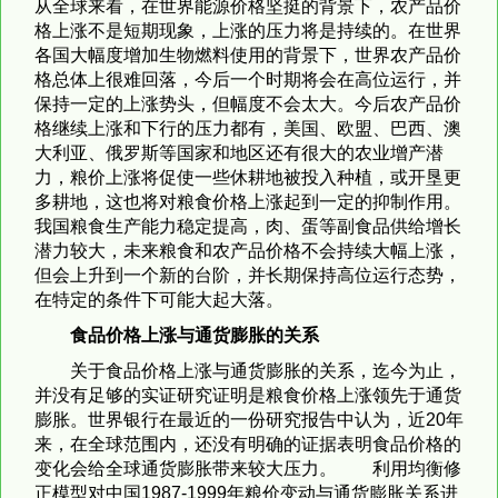
从全球来看，在世界能源价格坚挺的背景下，农产品价
格上涨不是短期现象，上涨的压力将是持续的。在世界
各国大幅度增加生物燃料使用的背景下，世界农产品价
格总体上很难回落，今后一个时期将会在高位运行，并
保持一定的上涨势头，但幅度不会太大。今后农产品价
格继续上涨和下行的压力都有，美国、欧盟、巴西、澳
大利亚、俄罗斯等国家和地区还有很大的农业增产潜
力，粮价上涨将促使一些休耕地被投入种植，或开垦更
多耕地，这也将对粮食价格上涨起到一定的抑制作用。
我国粮食生产能力稳定提高，肉、蛋等副食品供给增长
潜力较大，未来粮食和农产品价格不会持续大幅上涨，
但会上升到一个新的台阶，并长期保持高位运行态势，
在特定的条件下可能大起大落。
食品价格上涨与通货膨胀的关系
关于食品价格上涨与通货膨胀的关系，迄今为止，
并没有足够的实证研究证明是粮食价格上涨领先于通货
膨胀。世界银行在最近的一份研究报告中认为，近20年
来，在全球范围内，还没有明确的证据表明食品价格的
变化会给全球通货膨胀带来较大压力。 利用均衡修
正模型对中国1987-1999年粮价变动与通货膨胀关系进