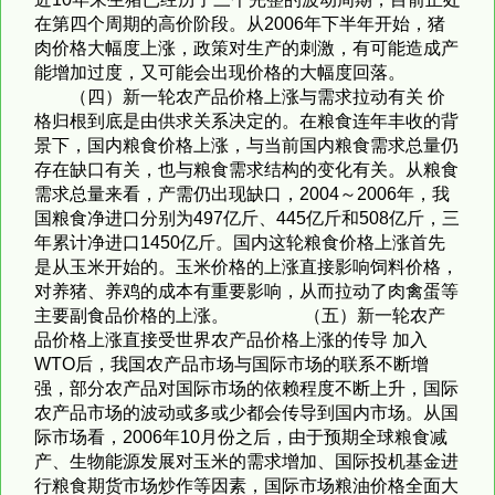
在第四个周期的高价阶段。从2006年下半年开始，猪
肉价格大幅度上涨，政策对生产的刺激，有可能造成产
能增加过度，又可能会出现价格的大幅度回落。
（四）新一轮农产品价格上涨与需求拉动有关 价
格归根到底是由供求关系决定的。在粮食连年丰收的背
景下，国内粮食价格上涨，与当前国内粮食需求总量仍
存在缺口有关，也与粮食需求结构的变化有关。从粮食
需求总量来看，产需仍出现缺口，2004～2006年，我
国粮食净进口分别为497亿斤、445亿斤和508亿斤，三
年累计净进口1450亿斤。国内这轮粮食价格上涨首先
是从玉米开始的。玉米价格的上涨直接影响饲料价格，
对养猪、养鸡的成本有重要影响，从而拉动了肉禽蛋等
主要副食品价格的上涨。 （五）新一轮农产
品价格上涨直接受世界农产品价格上涨的传导 加入
WTO后，我国农产品市场与国际市场的联系不断增
强，部分农产品对国际市场的依赖程度不断上升，国际
农产品市场的波动或多或少都会传导到国内市场。从国
际市场看，2006年10月份之后，由于预期全球粮食减
产、生物能源发展对玉米的需求增加、国际投机基金进
行粮食期货市场炒作等因素，国际市场粮油价格全面大