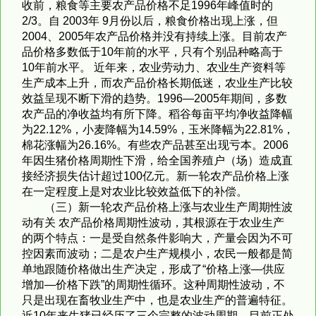
收前，粮食等主要农产品价格不足1996年峰值时的
2/3。自 2003年 9月份以后，粮食价格出现上涨，但
2004、2005年农产品价格并没有持续上涨。目前农产
品价格多数低于10年前的水平，只有个别品种略高于
10年前水平。 近年来，农业劳动力、农业生产资料等
生产成本上升，而农产品价格长期低迷，农业生产比较
效益呈现不断下滑的趋势。1996—2005年期间，多数
农产品的净收益均有所下降。稻谷每亩平均净收益降幅
为22.12%，小麦降幅为14.59%，玉米降幅为22.81%，
棉花涨幅为26.16%。有些农产品甚至出现亏本。2006
年因生猪价格周期性下滑，给全国养殖户（场）造成直
接经济损失估计超过100亿元。新一轮农产品价格上涨
在一定程度上是对农业比较效益低下的补偿。
（三）新一轮农产品价格上涨与农业生产周期性波
动有关 农产品价格周期性波动，其根源在于农业生产
的两个特点：一是受自然条件影响大，产量会因为不可
控因素而波动；二是农户生产规模小，农民一般都是简
单地跟随价格做出生产决定，形成了“价格上涨—供应
增加—价格下跌”的周期性循环。这种周期性波动，不
只是出现在畜牧业生产中，也是农业生产的普遍特征。
近10年来生猪已经历了三个完整的波动周期，目前正处