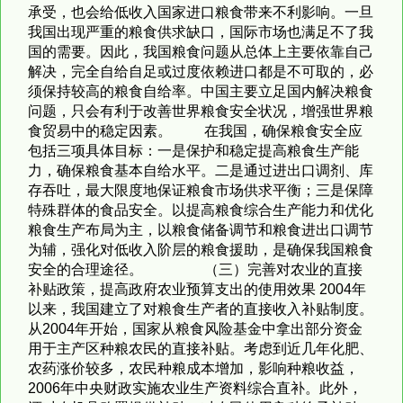
承受，也会给低收入国家进口粮食带来不利影响。一旦
我国出现严重的粮食供求缺口，国际市场也满足不了我
国的需要。因此，我国粮食问题从总体上主要依靠自己
解决，完全自给自足或过度依赖进口都是不可取的，必
须保持较高的粮食自给率。中国主要立足国内解决粮食
问题，只会有利于改善世界粮食安全状况，增强世界粮
食贸易中的稳定因素。 在我国，确保粮食安全应
包括三项具体目标：一是保护和稳定提高粮食生产能
力，确保粮食基本自给水平。二是通过进出口调剂、库
存吞吐，最大限度地保证粮食市场供求平衡；三是保障
特殊群体的食品安全。以提高粮食综合生产能力和优化
粮食生产布局为主，以粮食储备调节和粮食进出口调节
为辅，强化对低收入阶层的粮食援助，是确保我国粮食
安全的合理途径。 （三）完善对农业的直接
补贴政策，提高政府农业预算支出的使用效果 2004年
以来，我国建立了对粮食生产者的直接收入补贴制度。
从2004年开始，国家从粮食风险基金中拿出部分资金
用于主产区种粮农民的直接补贴。考虑到近几年化肥、
农药涨价较多，农民种粮成本增加，影响种粮收益，
2006年中央财政实施农业生产资料综合直补。此外，