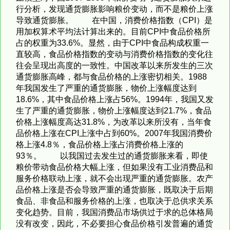
行分析，发现通货膨胀影响粮价变动，而不是粮价上涨
导致通货膨胀。 在中国，消费价格指数（CPI）是
用加权算术平均法计算出来的。目前CPI中食品价格所
占的权重为33.6%。显然，由于CPI中食品构成权重一
直较高，食品价格指数的变动与消费价格指数的变化往
往会呈现出高度的一致性。中国改革以来所发生的三次
通货膨胀高峰，都与食品价格的上涨密切相关。1988
年我国发生了严重的通货膨胀，物价上涨幅度达到
18.6%，其中食品价格上涨占56%。1994年，我国又发
生了严重的通货膨胀，物价上涨幅度达到21.7%，食品
价格上涨幅度高达31.8%，为改革以来所没有，当年食
品价格上涨在CPI上涨中占到60%。2007年我国消费价
格上涨4.8％，食品价格上涨占消费价格上涨的
93％。 以我国过去发生过的通货膨胀来看，即使
粮价带动食品价格大幅上涨，但如果没有工业消费品和
服务价格联动上涨，就不会出现严重的通货膨胀。农产
品价格上涨是否会导致严重的通货膨胀，既取决于后期
食品、非食品和服务价格的上涨，也取决于总供求关系
变化趋势。目前，我国消费品市场供过于求的总体格局
没有改变，因此，不必要担心食品价格引发普遍的通货