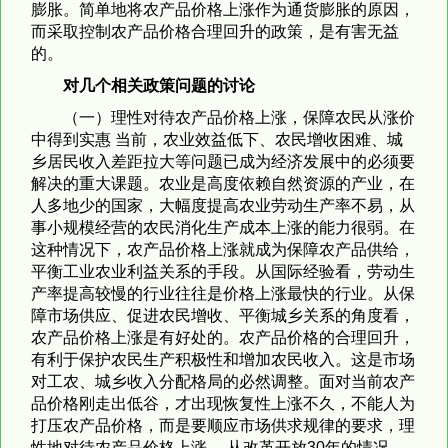
膨胀。简单地将农产品价格上涨作为通货膨胀的原因，
而采取控制农产品价格合理回升的政策，是有害无益
的。
对几个相关政策问题的讨论
（一）理性对待农产品价格上涨，保障农民从涨价
中得到实惠 当前，农业效益低下、农民增收困难、城
乡居民收入差距拉大等问题已成为经济发展中的必须要
解决的重大课题。农业是高度依赖自然资源的产业，在
人多地少的国家，大幅度提高农业劳动生产率不易，从
事小规模经营的农民消化生产成本上涨的能力很弱。在
这种情况下，农产品价格上涨就成为保障农产品供给，
平衡工业农业利益关系的手段。从国际经验看，劳动生
产率提高较慢的行业往往是价格上涨最快的行业。从保
障市场供应、促进农民增收、平衡城乡关系的角度看，
农产品价格上涨是有好处的。农产品价格的合理回升，
有利于保护农民生产积极性和增加农民收入。这是市场
对工农、城乡收入分配格局的必然调整。面对当前农产
品价格刚走出低谷，才出现恢复性上涨不久，不能人为
打压农产品价格，而是要顺应市场供求规律的要求，理
性地对待农产品价格上涨。 从改革开放30年的情况