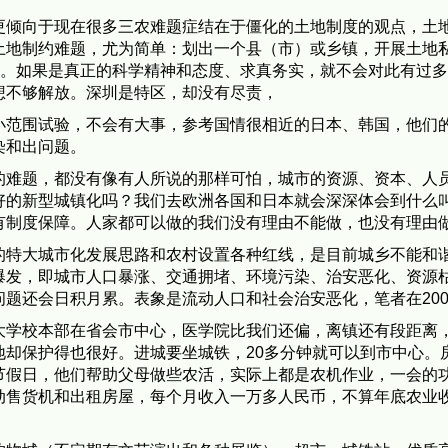
倾向于现在很多三农难题症结在于僵化的土地制度的观点，土地
土地制约难题，尤为简单：划出一个县（市）或乡镇，开展土地
晓。如果是真正的科学精神和态度、求真务实，就不会对此有过
想不够解放。深圳是特区，却没有尽责，
小范围试验，不会有大事，参考国情很相近的日本、韩国，他们
染和出问题。
的难题，都没有像有人所说的那样可怕，城市的资源、资本、人
好的新型城镇化吗？我们去欧洲各国和日本就会深深体会到什么
有制度保障。人家都可以做的我们没有理由不能做，也没有理由
的特大城市化发展思路和农村设置各种红线，是目前城乡不能和
爆发，即城市人口暴涨、交通拥堵、环境污染、治安恶化、资源
题还会日积月累。表象是流动人口和社会治安恶化，笔者在200
大学校本部在省会市中心，医学院比我们还偏，离镇还有段距离
地却保护得也很好。进城要坐城铁，20多分钟就可以到市中心。
节假日，他们帮助父母做些农活，实际上都是农机作业，一会的
动售货机和出租房屋，每个月收入一万多人民币，不算年底农业