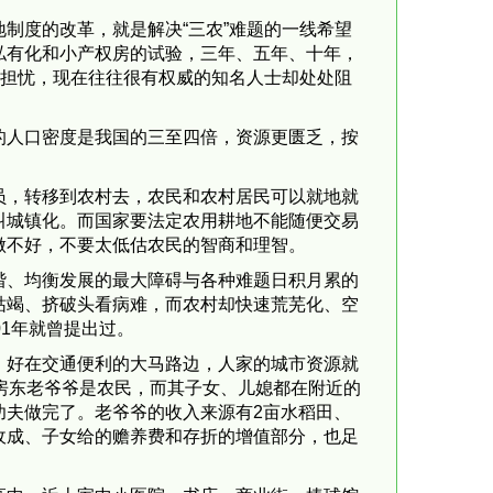
制度的改革，就是解决“三农”难题的一线希望
私有化和小产权房的试验，三年、五年、十年，
多担忧，现在往往很有权威的知名人士却处处阻
的人口密度是我国的三至四倍，资源更匮乏，按
员，转移到农村去，农民和农村居民可以就地就
叫城镇化。而国家要法定农用耕地不能随便交易
做不好，不要太低估农民的智商和理智。
谐、均衡发展的最大障碍与各种难题日积月累的
枯竭、挤破头看病难，而农村却快速荒芜化、空
1年就曾提出过。
，好在交通便利的大马路边，人家的城市资源就
房东老爷爷是农民，而其子女、儿媳都在附近的
功夫做完了。老爷爷的收入来源有2亩水稻田、
收成、子女给的赡养费和存折的增值部分，也足