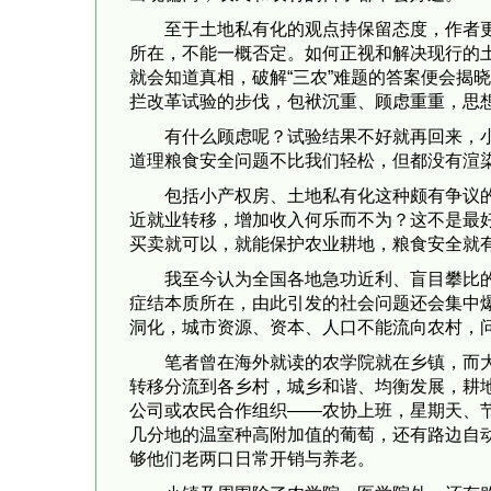
至于土地私有化的观点持保留态度，作者更
所在，不能一概否定。如何正视和解决现行的
就会知道真相，破解“三农”难题的答案便会揭
拦改革试验的步伐，包袱沉重、顾虑重重，思
有什么顾虑呢？试验结果不好就再回来，
道理粮食安全问题不比我们轻松，但都没有渲
包括小产权房、土地私有化这种颇有争议
近就业转移，增加收入何乐而不为？这不是最
买卖就可以，就能保护农业耕地，粮食安全就
我至今认为全国各地急功近利、盲目攀比
症结本质所在，由此引发的社会问题还会集中
洞化，城市资源、资本、人口不能流向农村，问
笔者曾在海外就读的农学院就在乡镇，而
转移分流到各乡村，城乡和谐、均衡发展，耕
公司或农民合作组织——农协上班，星期天、
几分地的温室种高附加值的葡萄，还有路边自
够他们老两口日常开销与养老。