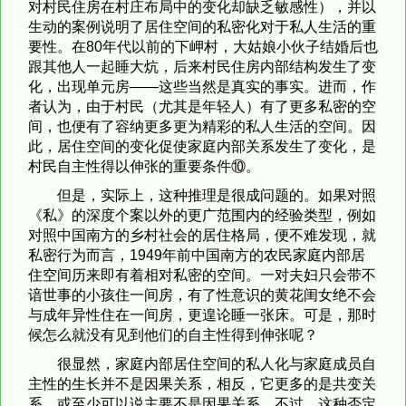
对村民住房在村庄布局中的变化却缺乏敏感性），并以
生动的案例说明了居住空间的私密化对于私人生活的重
要性。在80年代以前的下岬村，大姑娘小伙子结婚后也
跟其他人一起睡大炕，后来村民住房内部结构发生了变
化，出现单元房——这些当然是真实的事实。进而，作
者认为，由于村民（尤其是年轻人）有了更多私密的空
间，也便有了容纳更多更为精彩的私人生活的空间。因
此，居住空间的变化促使家庭内部关系发生了变化，是
村民自主性得以伸张的重要条件⑩。
但是，实际上，这种推理是很成问题的。如果对照
《私》的深度个案以外的更广范围内的经验类型，例如
对照中国南方的乡村社会的居住格局，便不难发现，就
私密行为而言，1949年前中国南方的农民家庭内部居
住空间历来即有着相对私密的空间。一对夫妇只会带不
谙世事的小孩住一间房，有了性意识的黄花闺女绝不会
与成年异性住在一间房，更遑论睡一张床。可是，那时
候怎么就没有见到他们的自主性得到伸张呢？
很显然，家庭内部居住空间的私人化与家庭成员自
主性的生长并不是因果关系，相反，它更多的是共变关
系，或至少可以说主要不是因果关系。不过，这种否定