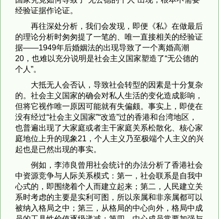
经验证据作论证。
再往深处分析，我们会发现，即便《私》在做最后
的理论分析时匆匆提了一笔的、唯一直接相关的经验证
据——1949年后婚姻法的出现导致了一个离婚高潮
20，也难以充分说明是社会主义国家塑造了“无公德的
个人”。
大抵无人会否认，导致社会转型的因素是十分复杂
的。社会主义国家的确会对私人生活的变化造成影响，
但将它视作唯一原因可能就有失偏颇。事实上，即使在
没有经过“社会主义国家”“改造”过的香港和台湾地区，
也普遍出现了大家庭或者主干家庭关系松散化、核心家
庭地位上升的现象21，个人主义乃至极端个人主义的兴
起也是已然出现的事实。
例如，李沛良曾用社会统计的办法分析了香港社会
中资源竞争与人际关系模式：第一，社会联系是自我中
心式的，即围绕着个人而建立起来；第二，人民建立关
系时考虑的主要是实利可图，所以亲属和非亲属都可以
被纳入格局之中；第三，从格局的中心向外，格局中成
员的工具性价值逐级递减；第四，中心成员常要加强与