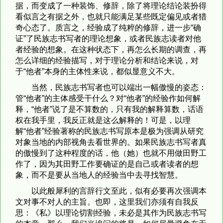
据，而变成了一种装饰、修辞，除了将理论结论装扮得
看似言之有据之外，也就只能满足某些既定偏见或者猎
奇心态了。质言之，经验成了纯粹的修辞，进一步“确
证”了民族志书写者的理论想象，或者民族志读者对他
者经验的想象。在这种状态下，再怎么长期的调查，再
怎么详细的经验描写，对于理论分析和结论来说，对
于“他者”本身的主体性来说，都似显意义不大。
当然，民族志书写者也可以端出一幅傲慢的姿态：
管“他者”的主体感受干什么？对“他者”的经验作如何解
释，“他者”说了是不算数的，只有我的解释算数，话语
权在我手里，我反正就是这么解释的！可是，以理
解“他者”经验著称的民族志书写原本是极为强调从研究
对象当地的内部视角去看世界的。如果民族志书写者真
的傲慢到了这种程度的话，他（她）也就不用做田野工
作了，因为其田野工作要确证的是自己或者读者的想
象，而不是要从当地人的经验当中去寻找智慧。
以此般犀利的言辞行文至此，似有必要再次强调本
文对事不对人的主旨。也即，这里我们亦须有自我反
思：《私》以理论切割经验，未必是其作为民族志书写