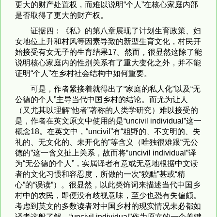
更大的财产处置权，而难以说明“个人”在核心家庭内部
是否取得了更大的财产权。
证据四：《私》的第八章展现了计划生育政策、妇
女地位上升和村风等因素导致的新型生育文化，村民开
始接受有女无子的生育结果17。然而，很显然这除了能
说明核心家庭内的性别关系有了重大变化之外，并不能
证明“个人”在乡村社会结构中如何重要。
可是，作者紧接着就得出了“家庭的私人化”以及“无
公德的个人”主导当代中国乡村的结论。而尤为让人
（又尤其以理解“他者”著称的人类学研究）难以接受的
是，作者在英文原文中使用的是“uncivil individual”这一
概念18。在英文中，“uncivil”有“粗野的、不文明的、失
礼的、无文化的、未开化的”等含义（唯独很难跟“无公
德的”这一含义扯上关系，故而将“uncivil individual”译
为“无公德的个人”，实属译者有意或无意地根据中文读
者的文化习惯和容忍度，所做的一次“狡黠”甚或“精
心”的“误读”）。很显然，以此类饰词来描述当代中国乡
村中的农民，即便没有歧视意味，至少也恐有失偏颇。
考虑到英文的多数读者对中国乡村的现实情况未必都如
译者这般了解，“uncivil individual”作为原文的一个关键