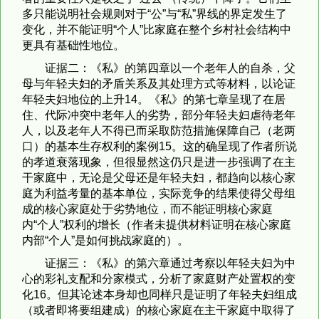
多只能说明社会规则对于“公”与“私”界线的界定发生了
变化，并不能证明“个人”比家庭在整个乡村社会结构中
更具有基础性地位。
证据二：《私》的第四章以一个老年人的自杀，父
母与年轻夫妇的矛盾关系及其处理方式等材料，以论证
年轻夫妇地位的上升14。《私》的第七章呈现了在居
住、代际冲突中老年人的劣势，部分年轻夫妇虐待老年
人，以及老年人不得已而采取防范措施保障自己（老两
口）的基本生存权利的案例15。这的确呈现了作者所说
的孝道衰落现象，但很显然这仍只是进一步强调了在主
干家庭中，无论是父母还是年轻夫妇，都趋向以核心家
庭为利益考量的基本单位，实际竞争的结果使得父母组
成的核心家庭处于劣势地位，而不能证明核心家庭
内“个人”权利的增长（作者未提供材料证明在核心家庭
内部“个人”是如何挑战家庭的）。
证据三：《私》的第六章通过考察以年轻夫妇为中
心的彩礼支配和分家模式，分析了家庭财产处置权的变
化16。但其论述本身却也同样只是证明了年轻夫妇组成
（或者即将要组建成）的核心家庭在主干家庭中取得了