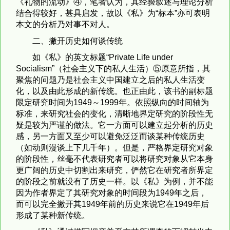
《礼物的流动》④，笔者认为，其经验叙述与理论分析
结合得较好，甚具启发，故以《私》为“标本”亦可表明
本文的分析乃对事不对人。
二、撇开历史如何谈传统
如《私》的英文标题“Private Life under
Socialism”（社会主义下的私人生活）⑤原意所指，其
聚焦的问题乃是社会主义中国建立之后的私人生活变
化，以及由此形成的新传统。也正由此，该书的副标题
限定研究时间为1949～1999年。依照纵向的时间轴为
标准，来研究社会的变化，清晰地界定研究的阶段性无
疑是较为严谨的做法。它一方面可以建立起分析的历史
感，另一方面又至少可以避免泛泛而谈某种传统历史
（如动则漫谈上下几千年）。但是，严格界定研究对象
的阶段性，丝毫不代表研究者可以将研究对象从它本身
更广阔的历史中切割出来研究，俨然它在研究者所界定
的阶段之前就没有了历史一样。以《私》为例，并不能
因为作者界定了其研究对象的时间段为1949年之后，
而可以完全撇开其1949年前的历史来说它在1949年后
形成了某种新传统。