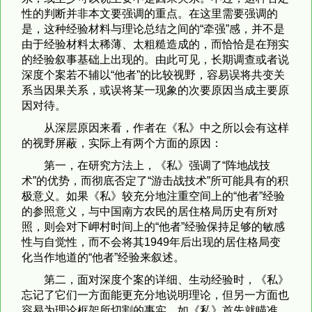
性的判断并非本文要强调的重点。在这里需要强调的
是，这种经验材料与理论总结之间的“牵强”感，并不是
由于经验材料太稀薄、太粗糙造成的，而恰恰是在翔实
的经验叙事基础上出现的。由此可见，长期调查或者说
深度个案若不辅以“他者”的比较视野，容易误将共变关
系当因果关系，或误将某一现象的次要原因当成主要原
因对待。
从深层原因来看，作者在《私》中之所以会有这样
的视野屏蔽，实际上有两个方面的原因：
第一，在研究方法上，《私》强调了“阵地战技
术”的优势，而彻底否定了“游击战技术”所可能具有的积
极意义。如果《私》较充分地注重空间上的“他者”经验
的参照意义，与中国南方农民的居住格局历史有所对
照，则会对下岬村时间上的“他者”经验保持足够的敏感
性与自觉性，而不会将其1949年后出现的居住格局变
化当作地道的“他者”经验来叙述。
第二，面对深度个案的详细、生动经验时，《私》
忘记了它们一方面能更充分地说明理论，但另一方面也
容易为理论框架所切割的事实。如《私》首先就瞄准