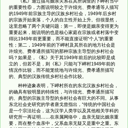
《私》通过描写姻亲关系在其所调查的下岬村当中
的重要性⑥，力图说明较之于许烺光、费孝通等人描写
的1949年前宗族主导的汉族乡村社会，1949年后乡村
的宗族开始衰落，个人的自主性开始上升。但很显然，
这里忽略了两个关键问题：第一，即便是姻亲变得更为
重要起来，能说明的也是核心家庭在宗族或者村落中变
得比1949年前更重要，而不能直接证明“个人”的重要
性；第二，1949年前的下岬村及其所在的地方社会是
许烺光、费孝通所描写的那种宗族主导型的乡村社会
吗？如果是，《私》关于其1949年前后的比较即是成
立的，但若不是，则《私》只能与下岬村1949年前的
情况作比较，而不能笼统地与许烺光、费孝通所描写
的、典型的汉族传统乡村社会作比较。
种种迹象表明，下岬村所在的东北汉族乡村社会，
的确具有较明显的特殊性，与许烺光、费孝通所描写
的、典型的宗族主导型的乡村社会有巨大的不同。从事
东北社会史研究的学者唐戈曾指出，“传统的中国社会
是一个宗法社会，这为汉学人类学以及其他相关学科的
研究所一再证明……在亲属网络中，血亲无疑比姻亲重
要，而在整个血亲中，父系血亲无疑又是重中之重。东