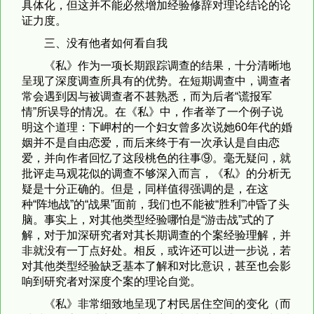
具体化，但这并不能必然增加经验修辞对理论结论的论
证力度。
三、没有他者如何看自我
《私》作为一项长期跟踪调查的结果，十分清晰地
呈现了深度调查所具有的优势。在短期调查中，调查者
常会遇到因与被调查者不甚熟悉，而为后者“谎报军
情”所误导的情况。在《私》中，作者举了一个例子说
明这个道理：下岬村的一个妇女曾多次说她60年代的婚
姻并不是自由恋爱，而后来终于有一次承认是自由恋
爱，并向作者回忆了这段桃色的往事⑨。毫无疑问，就
批评走马观花似的调查不够深入而言，《私》的分析无
疑是十分正确的。但是，同样值得强调的是，在这
种“阵地战”的“战果”面前，我们也不能被“胜利”冲昏了头
脑。事实上，对其他类型经验哪怕是“游击战”式的了
解，对于加深研究者对其长期调查的个案经验理解，并
非就没有一丁点好处。相反，或许还可以进一步说，若
对其他类型经验缺乏基本了解和对比意识，甚至也会影
响到研究者对深度个案的理论自觉。
《私》非常细致地呈现了村民居住空间的变化（而