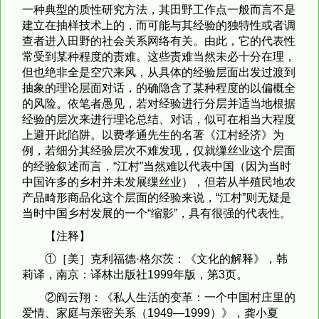
一种典型的质性研究方法，其田野工作点一般而言不是
建立在抽样技术上的，而可能与其经验的独特性或者调
查者进入田野的社会关系网络有关。由此，它的代表性
常受到某种程度的责难。这些责难当然未必十分在理，
但也绝非全是空穴来风，从具体的经验层面出发过渡到
抽象的理论层面对话，的确隐含了某种程度的以偏概全
的风险。依笔者愚见，若对经验进行分层并适当地根据
经验的层次来进行理论总结、对话，似可在相当大程度
上避开此陷阱。以费孝通先生的名著《江村经济》为
例，若细分其经验层次不难发现，仅就缫丝业这个层面
的经验叙述而言，“江村”当然难以代表中国（因为当时
中国许多的乡村并未发展缫丝业），但若从半殖民地农
产品畸形商品化这个层面的经验来说，“江村”则无疑是
当时中国乡村发展的一个“缩影”，具有很强的代表性。
【注释】
①［美］克利福德·格尔茨：《文化的解释》，韩
莉译，南京：译林出版社1999年版，第3页。
②阎云翔：《私人生活的变革：一个中国村庄里的
爱情、家庭与亲密关系（1949—1999）》，龚小夏