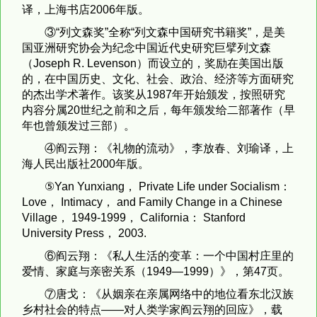
译，上海书店2006年版。
③“列文森奖”全称“列文森中国研究书籍奖”，是美
国亚洲研究协会为纪念中国近代史研究巨擘列文森
（Joseph R. Levenson）而设立的，奖励在美国出版
的，在中国历史、文化、社会、政治、经济等方面研究
的杰出学术著作。该奖从1987年开始颁发，按照研究
内容分属20世纪之前和之后，每年颁发给二部著作（早
年也曾颁发过三部）。
④阎云翔：《礼物的流动》，李放春、刘瑜译，上
海人民出版社2000年版。
⑤Yan Yunxiang， Private Life under Socialism：
Love， Intimacy， and Family Change in a Chinese
Village， 1949-1999， California： Stanford
University Press， 2003.
⑥阎云翔：《私人生活的变革：一个中国村庄里的
爱情、家庭与亲密关系（1949—1999）》，第47页。
⑦唐戈：《从姻亲在亲属网络中的地位看东北汉族
乡村社会的特点——对人类学家阎云翔的回应》，载