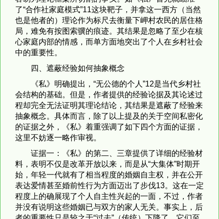
了“合作社家庭模式”11这块靶子，并拿这一西方（当然
也是他者的）理论作为标尺去衡量下岬村农民的居住格
局，难免有按图索骥的痕迹。其结果是忽略了至少在核
心家庭内部的情感，而单方面地突出了个人在乡村社会
中的重要性。
四、遮蔽经验如何抽象概念
《私》明确提出，“无公德的个人”12是当代乡村社
会结构的基础。但是，作者提供的经验论据及其论述过
程却完全无法证明其理论结论，其结果是遮蔽了经验来
抽象概念。具体而言，除了以上提及的关于空间私密化
的证据之外，《私》着重强调了如下四个方面的证据，
这里不妨逐一略作审视。
证据一：《私》的第二、三章提供了详细的经验材
料，表明不仅是改革开放以来，而是从“大集体”时期开
始，年轻一代就有了相当程度的婚姻自主权，并在公开
表达爱情甚至婚前性行为方面迈出了步伐13。这在一定
程度上的确展现了个人自主性兴起的一面，不过，作者
并没有说明这些婚姻已与双方的家人无关。事实上，后
者的重要性只是较之于“过去”（传统）下降了。它们至