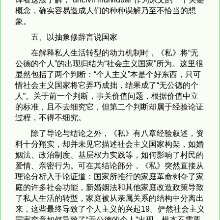
概念，确实容易造成人们的种种误解乃至不恰当的想
象。
五、以抽象修辞言说国家
在解释私人生活转型的动力机制时，《私》将“无
公德的个人”的出现归结为“社会主义国家”所为。这里很
显然包括了两个判断：“个人主义”本是个好东西，只可
惜社会主义国家将它弄巧成拙，结果成了“无公德的个
人”。关于前一个判断，事关价值问题，根据价值中立
的标准，且不去细究它，但第二个判断却属于经验论证
过程，不得不细究。
除了导论与结论之外，《私》有八章经验叙述，资
料十分翔实，却并未见它描述社会主义国家构架，如婚
姻法、政治制度、基层权力实践等，如何影响了村民的
爱情、亲密行为。可在其结论部分，《私》突然直接从
理论分析入手论证道：国家所推行的家庭革命剥夺了家
庭的许多社会功能，新婚姻法和其他家庭改造政策导致
了私人生活的转型，家庭被从亲属关系的结构中分离出
来，这些最终导致了个人主义的兴起19。俨然社会主义
国家究竟如何导致了“无公德的个人”出现，根本不需要