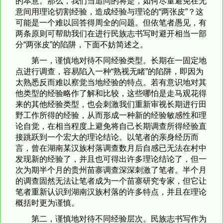
的本意。那么，我们当追问的将是，如何尽量避免在无
意间用理论切割经验，造成经验与理论的“两张皮”？这
可能是一个难以回答得周全的问题。但依笔者愚见，有
两条原则可帮助我们在进行民族志书写时避开相当一部
分“两张皮”的陷阱，下面不妨简述之。
第一，谨慎地对待不同经验类型。长期在一固定地
点进行调查，容易陷入一种“熟视无睹”的陷阱，即因为
太熟悉反而难以察觉当地经验的特点。若有意识地对其
他类型的经验略作了解和比较，这些哪怕是走马观花得
来的其他经验类型，也会刺激我们重新审视长期进行田
野工作所得的经验，从而形成一种新的经验敏感性和理
论自觉，在相当程度上避免将自己长期调查所得经验直
接跳跃到一个宏大的理论结论。以笔者的亲身经历而
言，曾在湖南某汉族村落调查数月后自感已无法在村中
发现新的经验了，并且也可得出许多理论结论了，但一
次为期半个月的贵州苗寨调查深深刺激了笔者。半个月
的调查固然无法让笔者成为一个苗寨研究专家，但它让
笔者重新认识到湖南汉族村落的许多特点，并且在理论
概括时更为谨慎。
第二，谨慎地对待不同经验层次。民族志书写作为