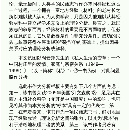
论。毫无疑问，人类学的民族志写作亦需同样经过这么
一个过程。一个拥有丰富地方经验（材料）的老村长之
所以难以被人认可为人类学家，乃是因为他难以从其经
验材料中建立起学术意义上的理论分析。质言之，就民
族志的叙事而言，经验材料的重要是不言而喻的，但必
须注意的是，它只是必要条件而非充分条件。成功的民
族志叙事还得在厚重经验“深描”①的基础上，提出因果
关系对应的理论分析或解释。
本文试图以阎云翔先生的《私人生活的变革：一个
中国村庄里的爱情、家庭与亲密关系（1949—
1999）》（以下简称“《私》”）②一书为例，对此问题
略作分析。
选此书作为分析样板主要有如下几个方面的考虑：
第一，该书曾荣获2005年美国“列文森奖”③，足见其在
西方主流社会科学（尤其是中国研究）中的影响，也可
见将其作为本文分析的“标本”具有一定的代表性；第
二，在笔者看来，该书作为一项民族志书写，鲜明地呈
现了经验叙述与理论分析之间的张力，以其为“标本”有
利于清晰地梳理二者的关系；第三，该书作者另著有