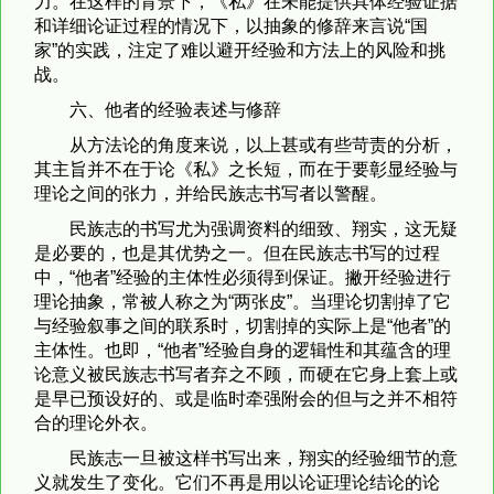
力。在这样的背景下，《私》在未能提供具体经验证据
和详细论证过程的情况下，以抽象的修辞来言说“国
家”的实践，注定了难以避开经验和方法上的风险和挑
战。
六、他者的经验表述与修辞
从方法论的角度来说，以上甚或有些苛责的分析，
其主旨并不在于论《私》之长短，而在于要彰显经验与
理论之间的张力，并给民族志书写者以警醒。
民族志的书写尤为强调资料的细致、翔实，这无疑
是必要的，也是其优势之一。但在民族志书写的过程
中，“他者”经验的主体性必须得到保证。撇开经验进行
理论抽象，常被人称之为“两张皮”。当理论切割掉了它
与经验叙事之间的联系时，切割掉的实际上是“他者”的
主体性。也即，“他者”经验自身的逻辑性和其蕴含的理
论意义被民族志书写者弃之不顾，而硬在它身上套上或
是早已预设好的、或是临时牵强附会的但与之并不相符
合的理论外衣。
民族志一旦被这样书写出来，翔实的经验细节的意
义就发生了变化。它们不再是用以论证理论结论的论