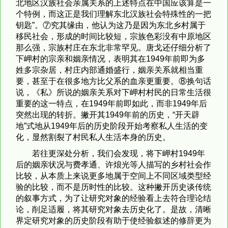
北地区汉族社会亲属关系的上述特点在中国应该算是一
个特例，而这正是我们理解东北汉族社会特殊性的一把
钥匙”。⑦究其缘由，他认为这乃是因为东北乡村属于
移民社会，形成的时间比较短，宗族色彩没有中原地区
那么强，宗族村庄在东北非常罕见。唐戈还仔细分析了
下岬村的宗亲和姻亲情况，表明其在1949年前即为多
姓多宗杂居，村庄内部通婚盛行，姻亲关系就相当重
要，甚至于在很多地方比父系的血亲更重要。⑧换句话
说，《私》所说的姻亲关系对下岬村村民的日常生活很
重要的这一特点，在1949年前即如此，而非1949年后
突然出现的转折。撇开其1949年前的历史，“开天辟
地”式地从1949年后的历史阶段开始考察私人生活的变
化，显然割裂了村民私人生活本身的历史。
若往更深处分析，我们会发现，将下岬村1949年
后的姻亲状况与费孝通、许烺光等人描写的乡村社会作
比较，从本质上来说更多地属于空间上不同区域类型经
验的比较，而不是历时性的比较。这种撇开历史谈传统
的叙事方式，为了让研究对象的经验看上去符合理论结
论，削足适履，将其研究对象去历史化了。是故，清晰
界定研究对象的历史阶段有助于使经验叙述的修辞更为