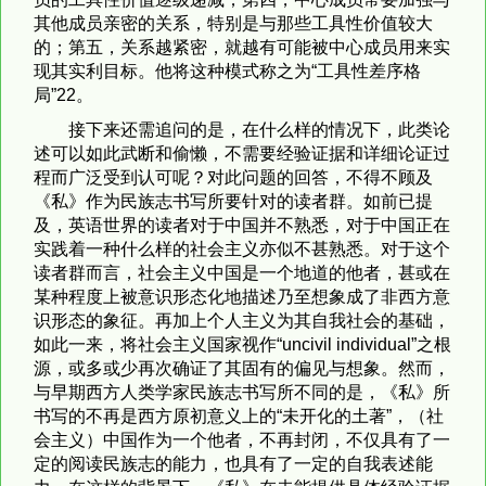
其他成员亲密的关系，特别是与那些工具性价值较大
的；第五，关系越紧密，就越有可能被中心成员用来实
现其实利目标。他将这种模式称之为“工具性差序格
局”22。
接下来还需追问的是，在什么样的情况下，此类论
述可以如此武断和偷懒，不需要经验证据和详细论证过
程而广泛受到认可呢？对此问题的回答，不得不顾及
《私》作为民族志书写所要针对的读者群。如前已提
及，英语世界的读者对于中国并不熟悉，对于中国正在
实践着一种什么样的社会主义亦似不甚熟悉。对于这个
读者群而言，社会主义中国是一个地道的他者，甚或在
某种程度上被意识形态化地描述乃至想象成了非西方意
识形态的象征。再加上个人主义为其自我社会的基础，
如此一来，将社会主义国家视作“uncivil individual”之根
源，或多或少再次确证了其固有的偏见与想象。然而，
与早期西方人类学家民族志书写所不同的是，《私》所
书写的不再是西方原初意义上的“未开化的土著”，（社
会主义）中国作为一个他者，不再封闭，不仅具有了一
定的阅读民族志的能力，也具有了一定的自我表述能