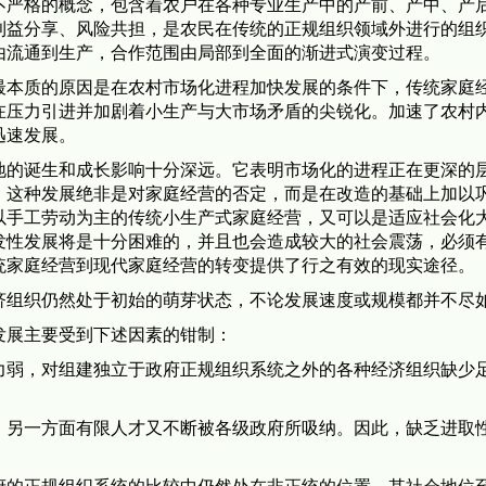
格的概念，包含着农户在各种专业生产中的产前、产中、产后
利益分享、风险共担，是农民在传统的正规组织领域外进行的组
由流通到生产，合作范围由局部到全面的渐进式演变过程。
质的原因是在农村市场化进程加快发展的条件下，传统家庭经
在压力引进并加剧着小生产与大市场矛盾的尖锐化。加速了农村
迅速发展。
诞生和成长影响十分深远。它表明市场化的进程正在更深的层
，这种发展绝非是对家庭经营的否定，而是在改造的基础上加以
以手工劳动为主的传统小生产式家庭经营，又可以是适应社会化
发性发展将是十分困难的，并且也会造成较大的社会震荡，必须
统家庭经营到现代家庭经营的转变提供了行之有效的现实途径。
组织仍然处于初始的萌芽状态，不论发展速度或规模都并不尽
展主要受到下述因素的钳制：
，对组建独立于政府正规组织系统之外的各种经济组织缺少足
一方面有限人才又不断被各级政府所吸纳。因此，缺乏进取性