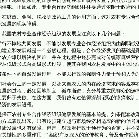
正规组织系统的比较中仍然处在非正统的位置，其社会地位至
的侵犯。正因如此，专业合作经济组织往往要通过依附于政府的
财政、金融、税收等政策工具的运用方面，这对农村专业合作
织发展的现实障碍。
我国农村专业合作经济组织的发展应注意以下几个问题：
不悖地共同发展，不能以发展专业合作经济组织为由削弱或否
的建立和发展就是一个必然过程。但是，合作经济发展的基础是
个农户难以解决的困难，并在此过程中逐步完成对传统家庭经营
营从低级形式向高级形式过渡，使其在我国农村发展中的主体地
条件下的自然发展过程，不能以行政的强制性力量干预和人为
会分工的一定发展，以及来自农民的内在经济需求的客观存在
发展的过程，必须因地制宜，循序渐进，充分尊重农民群众的选
定要归于失败。在这方面，我们曾有过值得深刻记取的惨痛教训
经济的发展进程。
证农村专业合作经济组织健康发展的基本前提。如果配套改革
的方式表现出来。只有逐步建立起与市场经济相适应的新的信号
健康发展也才有保障。但是，对政府行政干预行为的否定，并不
关键性的多重作用：“ 组织广泛深入的宣传教育，普及合作经