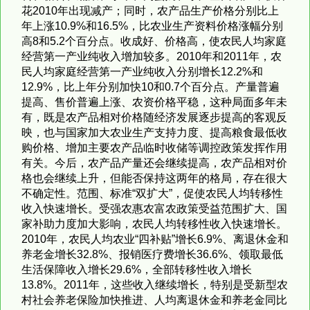
花2010年出现减产；同时，农产品生产价格分别比上
年上涨10.9%和16.5%，比农业生产资料价格涨幅分别
高8和5.2个百分点。收成好、价格高，使农民人均家庭
经营第一产业纯收入增加较多。2010年和2011年，农
民人均家庭经营第一产业纯收入分别增长12.2%和
12.9%，比上年分别加快10和0.7个百分点。产量普遍
提高、售价普遍上涨、农资价格平稳，这种局面多年未
有，既是农产品相对价格随经济发展逐步提高的客观反
映，也与国家加大农业生产支持力度、提高粮食最低收
购价格、增加主要农产品临时收储等调控政策发挥作用
有关。今后，农产品产量还会继续提高，农产品相对价
格也会继续上升，但能否保持这两年的格局，存在很大
不确定性。范围、标准“双扩大”，促使农民人均转移性
收入快速增长。受强农惠农富农政策受益范围扩大、国
家补助力度加大影响，农民人均转移性收入快速增长。
2010年，农民人均农业“四补贴”增长6.9%、离退休金和
养老金增长32.8%、报销医疗费增长36.6%、领取最低
生活保障收入增长29.6%，全部转移性收入增长
13.8%。2011年，这些收入继续增长，特别是受新型农
村社会养老保险加快推进、人均离退休金和养老金同比