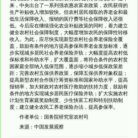
来，中央出台了一系列强农惠农富农政策，农民获得的
生产补贴收入增加较快。但农村居民领取的养老金和最
低生活保障收入、报销的医疗费等社会保障收入还很
低。今后应在继续强化农业补贴政策的同时，着力建立
健全农村社会保障制度，大幅度增加农民的保障性转移
收入。为此，应尽快实现新型农村社会养老保险全覆
盖，鼓励有条件的地方提高参保和养老金发放标准，逐
步实现城乡居民社会养老保险并轨；大幅度提高农村低
保标准和补助水平，扩大覆盖面，将符合条件的农村贫
困家庭全部纳入低保范围，逐步缩小城乡低保政策差
距；完善农村五保供养政策，保障五保供养对象权益；
提高新型农村合作医疗筹资标准和国家补助水平，提高
报销率，加大财政对农村医疗救助的扶持力度，鼓励有
条件的地方实现城乡居民医疗保险并轨；扩大实施农村
计划生育家庭奖励制度、少生快富工程和特别扶助制
度；建立健全农民工养老保险办法，提高参保率。
作者单位：国务院研究室农村司
来源：中国发展观察