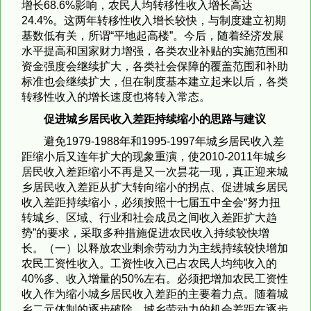
增长68.6%影响，农民人均转移性收入增长高达
24.4%。这两年转移性收入增长较快，与制度建立初期
基数低有关，所谓“平地起高楼”。今后，随着经济发展
水平提高和国家财力增强，各类农业补贴的实施范围和
资金强度会继续扩大，各类社会保障的覆盖范围和补助
标准也会继续扩大，但在制度基本建立起来以后，各类
转移性收入的增长速度也将转入常态。
促进城乡居民收入差距持续缩小的思路与建议
避免1979-1988年和1995-1997年城乡居民收入差
距缩小后又连年扩大的现象重演，使2010-2011年城乡
居民收入差距缩小不再是又一次昙花一现，真正迎来城
乡居民收入差距从扩大转向缩小的拐点、促进城乡居民
收入差距持续缩小，必须按照十七届五中全会“努力扭
转城乡、区域、行业和社会成员之间收入差距扩大趋
势”的要求，采取多种措施促进农民收入持续较快增
长。（一）以释放农业剩余劳动力为主线持续较快增加
农民工资性收入。工资性收入已占农民人均纯收入的
40%多、收入增量的50%左右。必须把增加农民工资性
收入作为缩小城乡居民收入差距的主要着力点。随着城
乡二元体制的逐步破除，城乡劳动力的机会差距在逐步