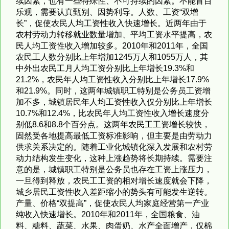
续因素，也有一些特殊性、不可持续的因素。不能盲目
乐观，需要认真甄别、因势利导。人数、工资“双增
长”，促使农民人均工资性收入快速增长。近两年由于
农村劳动力转移就业数量增加、平均工资水平提高，农
民人均工资性收入增加较多。2010年和2011年，全国
农民工人数分别比上年增加1245万人和1055万人，其
中外出农民工月人均工资分别比上年增长19.3%和
21.2%，农民年人均工资性收入分别比上年增长17.9%
和21.9%。同时，这两年城镇职工特别是公务员工资增
加不多，城镇居民年人均工资性收入仅分别比上年增长
10.7%和12.4%，比农民年人均工资性收入增长速度分
别低8.6和8.8个百分点。这两年农民工工资增长较快，
固然受各地提高最低工资标准影响，但主要是由劳动力
供求关系决定的。随着工业化城镇化深入发展和农村劳
动力结构发生变化，这种上涨趋势将长期持续。需要注
意的是，城镇职工特别是公务员也存在工资上涨压力，
一旦得到释放，农民工工资的相对增长速度就会下降，
城乡居民工资性收入差距缩小的势头有可能发生逆转。
产量、价格“双提高”，促使农民人均家庭经营第一产业
纯收入快速增长。2010年和2011年，全国粮食、油
料、糖料、蔬菜、水果、肉蛋奶、水产全面增产，仅棉