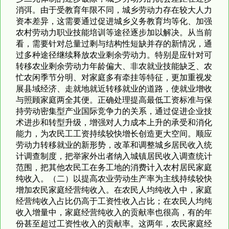
消弭。由于受教育年限不同，城乡劳动力存在较大人力
资本差异，这需要通过促进城乡义务教育均等化、加强
农村劳动力职业技能培训等途径逐步加以解决。从当前
看，需要针对总量过剩与结构性短缺并存的新情况，通
过多种途径继续释放农业剩余劳动力。特别是应针对可
转移农业剩余劳动力年龄偏大、非农就业技能缺乏、农
忙农闲季节分明、对家庭多有牵挂等特征，更加重视发
展县域经济、走就地就近转移就业的道路，使就业增收
与照顾家庭两全其便。正确处理提高最低工资标准与保
持劳动密集型产业国际竞争力的关系，通过促进企业技
术进步和转型升级，增强对人力成本上升的承受和消化
能力，为农民工工资持续较快增长创造更大空间。顺应
劳动力转移就业的新形势，改革和调整城乡居民收入统
计调查制度，把举家外出者纳入城镇居民收入调查统计
范围，把其他农民工在务工地的消费计入农村居民家庭
纯收入。（二）以提高农业劳动生产率为主线持续较快
增加农民家庭经营纯收入。在农民人均纯收入中，家庭
经营纯收入占比仍高于工资性收入占比；在农民人均纯
收入增量中，家庭经营纯收入的贡献率也很高，有的年
份甚至超过工资性收入的贡献率。这两年，农民家庭经