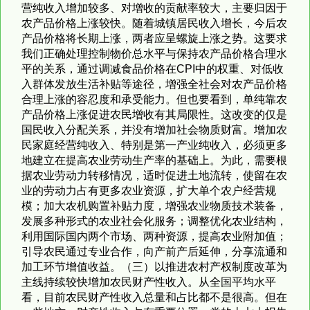
营纯收入增加较多、对增收的贡献率较大，主要归因于
农产品价格上涨较快。随着城镇居民收入增长，今后农
产品价格将长期上涨，两者应呈螺旋上涨之势。这要求
我们正确处理控制物价总水平与保持农产品价格合理水
平的关系，通过调减食品价格在CPI中的权重、对低收
入群体发放生活补贴等途径，增强全社会对农产品价格
合理上涨的容忍度和承受能力。但也要看到，单纯靠农
产品价格上涨促进农民增收有其局限性。这改变的仅是
国民收入分配关系，并没有增加社会物质财富。增加农
民家庭经营纯收入、特别是第一产业纯收入，必须更多
地建立在提高农业劳动生产率的基础上。为此，需要根
据农业劳动力转移情况，适时促进土地流转，使留在农
业的劳动力占有更多农业资源，扩大单个农户经营规
模；加大农机购置补贴力度，增强农业物质技术装备，
发展多种形式的农业社会化服务；调整优化农业结构，
利用国际国内两个市场、两种资源，提高农业附加值；
引导农民通过专业合作，向产前产后延伸，分享流通和
加工环节增值收益。（三）以推进农村产权制度改革为
主线持续较快增加农民财产性收入。从全国平均水平
看，目前农民财产性收入总量和占比都不是很高。但在