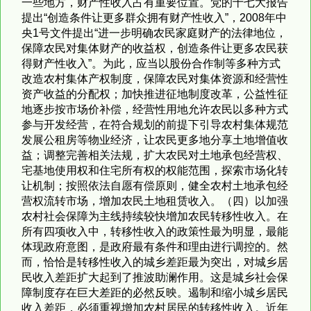
一些地方，财产性收入占有重要位置。党的十七大报告
提出“创造条件让更多群众拥有财产性收入”，2008年中
央1号文件提出“进一步明确农民家庭财产的法律地位，
保障农民对集体财产的收益权，创造条件让更多农民获
得财产性收入”。为此，应当以股份合作制等多种方式
改造农村集体产权制度，保障农民对集体资源和经营性
资产收益的分配权；加快推进征地制度改革，公益性征
地逐步按市场价补偿，经营性用地允许农民以多种方式
参与开发经营，在符合规划的前提下引导农村集体规范
发展公租房等物业经济，让农民更多地分享土地增值收
益；调整完善相关法规，扩大农民对土地承包经营权、
宅基地使用权和住宅所有权的权能范围，探索市场化转
让机制；按照依法自愿有偿原则，健全农村土地承包经
营权流转市场，增加农民土地租赁收入。（四）以加强
农村社会保障为主线持续较快增加农民转移性收入。在
所有四项收入中，转移性收入的政策性最为明显，最能
体现政府意图，是政府最有条件和理由进行调控的。然
而，恰恰是转移性收入的城乡差距最为突出，对城乡居
民收入差距扩大起到了推波助澜作用。这是城乡社会保
障制度存在巨大差距的必然反映。遏制和缩小城乡居民
收入差距，必须重视增加农村居民的转移性收入。近年