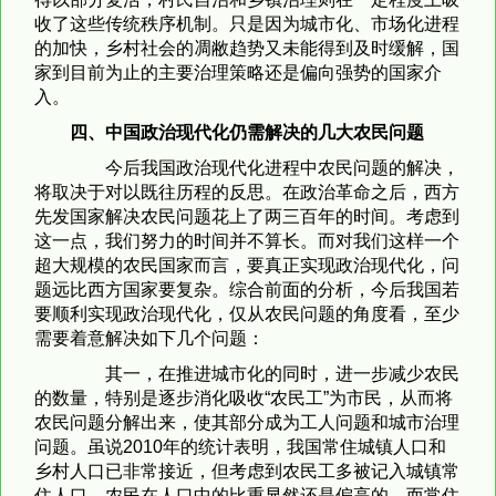
收了这些传统秩序机制。只是因为城市化、市场化进程
的加快，乡村社会的凋敝趋势又未能得到及时缓解，国
家到目前为止的主要治理策略还是偏向强势的国家介
入。
四、中国政治现代化仍需解决的几大农民问题
今后我国政治现代化进程中农民问题的解决，
将取决于对以既往历程的反思。在政治革命之后，西方
先发国家解决农民问题花上了两三百年的时间。考虑到
这一点，我们努力的时间并不算长。而对我们这样一个
超大规模的农民国家而言，要真正实现政治现代化，问
题远比西方国家要复杂。综合前面的分析，今后我国若
要顺利实现政治现代化，仅从农民问题的角度看，至少
需要着意解决如下几个问题：
其一，在推进城市化的同时，进一步减少农民
的数量，特别是逐步消化吸收“农民工”为市民，从而将
农民问题分解出来，使其部分成为工人问题和城市治理
问题。虽说2010年的统计表明，我国常住城镇人口和
乡村人口已非常接近，但考虑到农民工多被记入城镇常
住人口，农民在人口中的比重显然还是偏高的，而常住