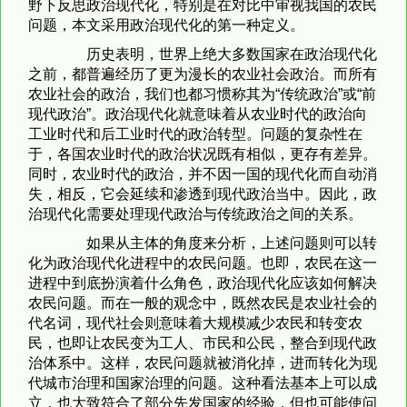
野下反思政治现代化，特别是在对比中审视我国的农民
问题，本文采用政治现代化的第一种定义。
历史表明，世界上绝大多数国家在政治现代化
之前，都普遍经历了更为漫长的农业社会政治。而所有
农业社会的政治，我们也都习惯称其为“传统政治”或“前
现代政治”。政治现代化就意味着从农业时代的政治向
工业时代和后工业时代的政治转型。问题的复杂性在
于，各国农业时代的政治状况既有相似，更存有差异。
同时，农业时代的政治，并不因一国的现代化而自动消
失，相反，它会延续和渗透到现代政治当中。因此，政
治现代化需要处理现代政治与传统政治之间的关系。
如果从主体的角度来分析，上述问题则可以转
化为政治现代化进程中的农民问题。也即，农民在这一
进程中到底扮演着什么角色，政治现代化应该如何解决
农民问题。而在一般的观念中，既然农民是农业社会的
代名词，现代社会则意味着大规模减少农民和转变农
民，也即让农民变为工人、市民和公民，整合到现代政
治体系中。这样，农民问题就被消化掉，进而转化为现
代城市治理和国家治理的问题。这种看法基本上可以成
立，也大致符合了部分先发国家的经验，但也可能使问