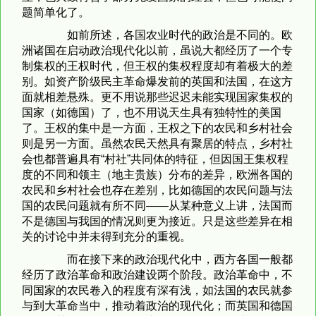
题简单化了。
如前所述，各国农业时代的政治是不同的。欧
洲诸国在启动政治现代化以前，虽说大都经历了一个专
制集权的王权时代，但王权的集权程度却有着极大的差
别。如资产阶级民主革命爆发前的英国和法国，在这方
面就相差悬殊。更不用说那些迟迟未能实现国家集权的
国家（如德国）了，也不用说天生具有独特性的美国
了。王权的集中是一方面，王权之下的农民和乡村社会
则是另一方面。虽然农民天然具有聚居的特点，乡村社
会也都普遍具有“村社”共同体的特征，但因国王集权程
度的不同和领主（地主贵族）分布的差异，欧洲各国的
农民和乡村社会也存在差别，比如德国的农民问题与法
国的农民问题就有所不同——从某种意义上讲，法国而
不是德国与我国的情况则更为接近。只是这些差异在相
关的讨论中并未得到充分的重视。
而在接下来的政治现代化中，西方各国一般都
经历了政治革命和政治建设两个阶段。政治革命中，不
同国家的农民卷入的程度有深有浅，如法国的农民就参
与到大革命当中，推动着政治的现代化；而英国和德国