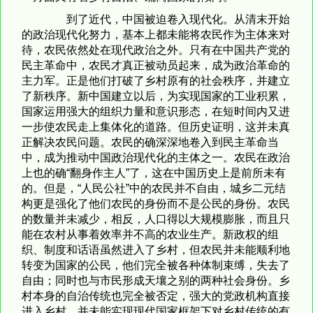
到了近代，中国被迫卷入现代化。从清末开始
的政治现代化努力，基本上都未能将农民作为主体来对
待，农民依然处在现代政治之外。只有在中国共产党的
民主革命中，农民才真正被动员起来，成为政治革命的
主力军。正是他们打破了乡村原有的社会秩序，并建立
了新秩序。新中国建立以后，为实现国家的工业积累，
国家运用强大的组织力量和意识形态，在短时间内又进
一步使农民走上集体化的道路。但历史证明，这并未真
正解决农民问题。农民的确深深地卷入到民主革命当
中，成为推动中国政治现代化的主体之一。农民在政治
上也的确“翻身作主人”了，这在中国历史上是前所未有
的。但是，“人民公社”中的农民并不自由，城乡二元结
构更是强化了他们农民的身份而不是公民的身份。农民
的数量并未减少，相反，人口得以大规模膨胀，而且只
能在农村从事着效率并不高的农业生产。新政权的组
织、制度和话语虽然进入了乡村，但农民并未能顺利地
转变为国家的公民，他们完全被各种体制束缚，失去了
自由；同时也与市民形成天壤之别的两种社会身份。乡
村本身的自治传统也完全被否定，强大的党政机构直接
进入乡村，并未能实现现代国家框架下对乡村传统的有