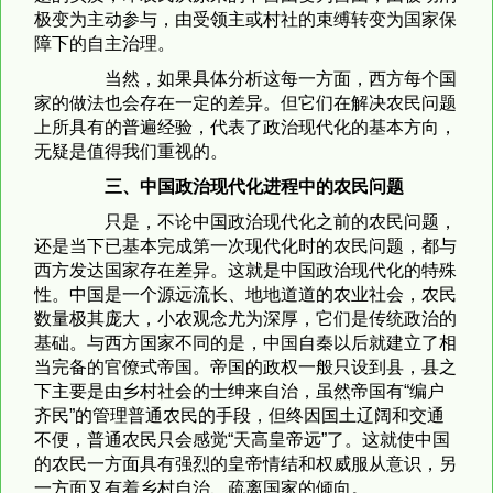
极变为主动参与，由受领主或村社的束缚转变为国家保
障下的自主治理。
当然，如果具体分析这每一方面，西方每个国
家的做法也会存在一定的差异。但它们在解决农民问题
上所具有的普遍经验，代表了政治现代化的基本方向，
无疑是值得我们重视的。
三、中国政治现代化进程中的农民问题
只是，不论中国政治现代化之前的农民问题，
还是当下已基本完成第一次现代化时的农民问题，都与
西方发达国家存在差异。这就是中国政治现代化的特殊
性。中国是一个源远流长、地地道道的农业社会，农民
数量极其庞大，小农观念尤为深厚，它们是传统政治的
基础。与西方国家不同的是，中国自秦以后就建立了相
当完备的官僚式帝国。帝国的政权一般只设到县，县之
下主要是由乡村社会的士绅来自治，虽然帝国有“编户
齐民”的管理普通农民的手段，但终因国土辽阔和交通
不便，普通农民只会感觉“天高皇帝远”了。这就使中国
的农民一方面具有强烈的皇帝情结和权威服从意识，另
一方面又有着乡村自治、疏离国家的倾向。