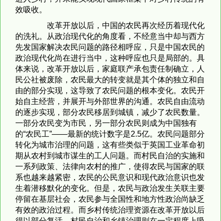
效吸收。
改革开放以后，中国的农民再次经历着现代化
的洗礼。从政治现代化的角度看，不经意当中却与西方
先发国家解决农民问题的路径相呼应，只是中国农民的
政治现代化尚在进行当中，这种呼应也只是局部的。具
体来说，改革开放以后，家庭联产承包责任制确立，人
民公社被废除，农民最大的转变就是其个体的独立和自
由的部分实现，这导致了农民问题的根本变化。农民开
始自主经营，并展开与外部世界的沟通。农民自由流动
的逐步实现，部分农民移居到城镇，减少了农民数量。
一部分农民变为市民，另一部分农民则成为中国独有
的“农民工”——最新的统计数字是2.5亿。农民问题部分
转化为城市治理的问题，这有些类似于英国工业革命初
期从农村到城市谋生的工人问题。而村民自治的实施和
一系列政策、法律向农村的推广，使得农民与国家的联
系也越来越紧密，农民的公民意识和现代政治意识也发
生着潜移默化的变化。但是，农民与政治发生关联主要
停留在基层社会，农民参与全国性和地方性政治尚缺乏
有效的政治过程。而乡村传统治理资源在改革开放以后
得以部分复活，村民自治和乡镇治理则在一定程度上吸