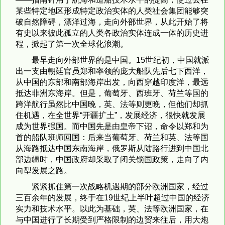
某些特定地区形成特定政治实体的人类社会集团能够突
破自然障碍，漂洋过海，走向外部世界，从此开始了将
有史以来彼此孤立的人类各政治实体连成一体的历史进
程，掀起了第一次全球化浪潮。
最早走向外部世界的是中国。15世纪初，中国就派
出一支由朝廷官员郑和率领的庞大船队先后七下西洋，
从中国的东部和南部海岸出发，向西穿越印度洋，最远
抵达非洲东海岸。但是，葡萄牙、西班牙、荷兰等国的
跨洋航行虽然比中国晚，英、法等则更晚，但他们却抓
住机遇，在全世界“开疆扩土”，发展经济，很快就发展
成为世界强国。而中国先是由皇帝下诏，命令以郑和为
首的船队班师回国：后来当葡萄牙、荷兰和英、法等国
从海路抵达中国东南海岸，俄罗斯从陆路行进到中国北
部边疆时，中国政府却采取了闭关锁国政策，走向了内
向型发展之路。
紧紧抓住第一次战略机遇期的部分欧洲国家，经过
三百余年的发展，终于在19世纪上半叶超过中国的经济
实力和技术水平。以此为基础，英、法等欧洲国家，在
与中国进行了长期受到严格限制的边贸来往后，用大炮