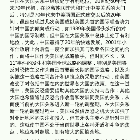
中国在大国关系中继续处于有利地位。20世纪60年代
末70年代初，在脱离苏联阵营和打开中美关系的大门
后，特别是70年代末中美两国正式建交以后的20年
间，虽然出现过几次美国或以美国为首的国际联合势力
针对中国的倾向或行动，如1989年美国带头实行的对
中国的国际制裁，但中国在大国关系中总体上处于有利
地位，为此，中国赢得了20年的快速发展。2001年小
布什政府上台后曾一度全面加强其与欧亚各国之间的合
作，而将中国作为美国的战略敌手。但时间不长，“9.
11”
事件的发生和美国全球战略的调整，特别是美国将
反对恐怖主义作为自己首要而长期的国际战略，以及为
实施这一战略在阿富汗和伊拉克所采取的行动，使美国
改变了对包括中国在内的世界各大国的政策。在这一过
程中，美国反恐需要借助其他大国的支持与合作：其他
大国也希望通过反恐合作改善和发展同美国的关系，从
而使当前的大国关系进入新一轮的调整期。在大国关系
新一轮的调整过程中，美国虽然借反恐之机大大加强了
对亚洲地区的关注和投入，但其矛头主要不是针对中国
的。这就使中国不处于当前世界上各种矛盾和斗争的焦
点，地位相对超脱，拥有较大的回旋余地。