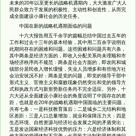
未来的20年以至更长的战略机遇期内，大大激发广大人
民群众致力于发展的积极性、主动性和创造性，从而完
成全面建设小康社会的历史任务。
中国在新的战略机遇期面临的问题
十六大报告用五千余字的篇幅总结中国过去五年的
工作和过去十三年的基本经验，其中用二百余字说明在
此期间存在的困难和问题。这些困难和问题共有六条，
其中两条是经济方面的，即收入分配关系尚未理顺和市
场经济秩序尚不规范：两条是社会方面的，即农民和城
镇部分居民收入增长缓慢，失业人员增多和有些地方社
会治安状况不好：两条是党的问题，即党的领导干部中
形式主义、官僚主义和腐败现象仍然突出和党的领导方
式和执政方式与新形势新任务尚不完全适应。另外，十
六大还从全面建设小康社会的角度说明了中国存在的差
距，也就是在20年的战略机遇期中国面临的主要问题，
共有七条：一是科技教育落后；二是城乡二元结构和地
区差距：三是人口总量增加，就业和保障压力大：四是
生态环境、自然资源与经济社会发展之间的矛盾突出；
五是发达国家经济科技优势的压力：六是经济体制和其
他方面的管理体制不完善：七是民主法制和思想道德问