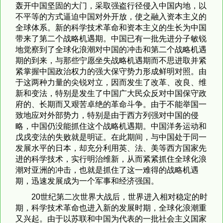
轰开中国坚固的大门，采取强盗行径侵入中国内地，以
不平等的方式逼迫中国对外开放，使之融入资本主义的
全球体系。新的科学技术革命和资本主义的生长为中国
带来了第二个战略机遇期。中国已有一批先进分子敏锐
地觉察到了全球化浪潮对中国的冲击和第二个战略机遇
期的到来，与那些宁愿坐失战略机遇期而不思进取并紧
紧掌握中国政治权力的强大保守势力形成鲜明对照。由
于这两种力量的尖锐对立，因而发生了改革、改良、维
新和变法，特别是发生了中国广大民众反对中国保守政
府的、长期而又艰苦卓绝的革命斗争。由于不能举国一
致地应对外部势力，特别是由于西方列强对中国的侵
略，中国仍没能抓住这个战略机遇期。中国洋务运动和
戊戌变法的失败就是明证。在此期间，与中国处于同一
发展水平的日本，却充分利用英、法、美等西方国家先
进的科学技术，实行明治维新，从而紧紧抓住全球化浪
潮对亚洲的冲击，也就是抓住了这一难得的战略机遇
期，迅速发展成为一个军事和经济强国。
20世纪第二次世界大战后，世界进入相对稳定的时
期，科学技术革命也进入新的发展时期，全球化浪潮重
又兴起。由于以苏联和中国为代表的一批社会主义国家