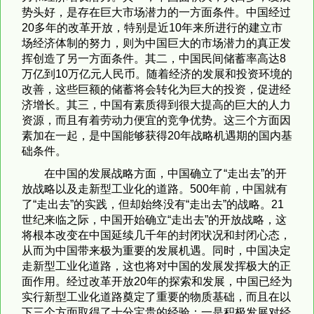
势头好，是存在巨大市场潜力的一方面条件。中国经过
20多年的改革开放，特别是近10年来所进行的建立市
场经济体制的努力，则为中国巨大的市场潜力的真正发
挥创造了另一方面条件。其二，中国民间储蓄率高达8
万亿到10万亿元人民币。随着经济的发展和投资环境的
改善，这些巨额的储蓄将会转化为巨大的投资，促进经
济增长。其三，中国有素质得到很大提高的巨大的人力
资源，而且有着劳动力便宜的竞争优势。这三个方面因
素加在一起，是中国能够获得20年战略机遇期的国内基
础条件。
在中国的发展战略方面，中国确立了“走出去”的开
放战略以及走新型工业化的道路。500年前，中国就有
了“走出去”的实践，但却始终没有“走出去”的战略。21
世纪来临之际，中国开始确立“走出去”的开放战略，这
将根本改变在中国延续几千年的封闭状况和封闭心态，
从而为中国带来极为重要的发展机遇。同时，中国决定
走新型工业化道路，这也将对中国的发展发挥极大的正
面作用。经过改革开放20年的探索和发展，中国已经为
实行新型工业化道路奠定了重要的物质基础，而且在以
下三个方面取得了十分宝贵的经验：一是积极发展对经