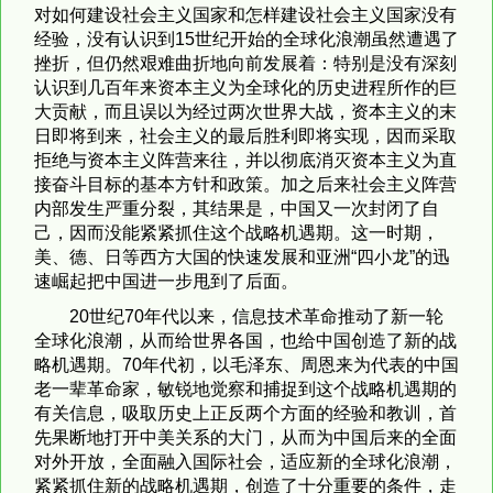
对如何建设社会主义国家和怎样建设社会主义国家没有
经验，没有认识到15世纪开始的全球化浪潮虽然遭遇了
挫折，但仍然艰难曲折地向前发展着：特别是没有深刻
认识到几百年来资本主义为全球化的历史进程所作的巨
大贡献，而且误以为经过两次世界大战，资本主义的末
日即将到来，社会主义的最后胜利即将实现，因而采取
拒绝与资本主义阵营来往，并以彻底消灭资本主义为直
接奋斗目标的基本方针和政策。加之后来社会主义阵营
内部发生严重分裂，其结果是，中国又一次封闭了自
己，因而没能紧紧抓住这个战略机遇期。这一时期，
美、德、日等西方大国的快速发展和亚洲“四小龙”的迅
速崛起把中国进一步甩到了后面。
20世纪70年代以来，信息技术革命推动了新一轮
全球化浪潮，从而给世界各国，也给中国创造了新的战
略机遇期。70年代初，以毛泽东、周恩来为代表的中国
老一辈革命家，敏锐地觉察和捕捉到这个战略机遇期的
有关信息，吸取历史上正反两个方面的经验和教训，首
先果断地打开中美关系的大门，从而为中国后来的全面
对外开放，全面融入国际社会，适应新的全球化浪潮，
紧紧抓住新的战略机遇期，创造了十分重要的条件，走