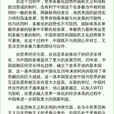
在这个过程中，世界多极化趋势对霸权主义和强权
政治形成的制约，也有利于中国这个在多极当中相对较
弱的一极的发展。两极格局结束后，虽然美国的超强实
力得到迅速发展，世界有朝着单极方向发展的可能性，
但与此同时，多极化的趋势也不可阻挡。国际体系在单
极和多极的较量中不断向前发展，单极势力最终将会受
到多极力量的制约。中国所倡导的国际民主化趋势将不
可避免。在这个过程中，中国既不与美国公开对立，又
坚决支持多极力量的团结与合作。
在世界经济方面，在信息革命推动下的经济全球
化，为中国的发展提供了更大的发展空间。20年前，中
国就顺应经济全球化趋势，确立了改革开放的基本国
策。这一基本国策使中国在近20年来的时间内取得了举
世瞩目的巨大成就。这一基本国策还使中国与世界的相
互适应度和相互依存度大大提高。在新的世纪，中国对
外合作的步子越来越大，信心越来越足。以加入WTO
为契机，在逐步融入世界一体化的经济体系的过程中，
中国将进一步获取更大的国家利益。
在反恐怖主义和文明的冲突方面，在当今世界恐怖
主义与反恐怖主义的矛盾斗争中，中国不处于矛盾和斗