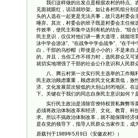
我们这样做的出发点是根据农村的特点。
见面就眼红，说话就吵架。如让各村民组分别
头的人选在一起更是无法共事，故只选村委会
唾弃。其次，村委会的班子既是村委会主任候
作效率，使民主和集中达到有机的结合。“组合
民主意识，仅仅对他们讲一番大道理，就能培
泳中学会游泳”、“在战争中学会战争”、“在干
白，干部的乌纱帽（即使是小小的）不是来自上
的。并且，当你工作不得力时，选民群众又可
就切实地增强了干部的社会公仆意识和人民群
八、腾云村第一次实行民主选举的工作顺
民主政治顾虑重重，顾虑农民文化素质低，族
济、文化发展层次较低的大别山封闭地区。在
下。关键在于我们的同志自身民主意识如何？是
实行民主政治是清除官僚特权营私舞弊等腐
必须将政治体制改革和经济、文化、教育、科
求。所以不搞政治体制改革，就不能保障经济
是在党的领导下，指导人民群众当家作主，成
原载刊于1989年5月9日《安徽农村》）