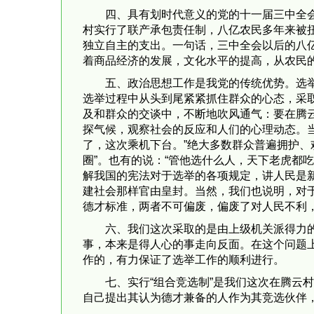
四、具有划时代意义的党的十一届三中全
村实行了联产承包责任制，八亿农民多年来被
独立自主的支出。一句话，三中全会以后的八
着商品经济的发展，文化水平的提高，从农民
五、政治思想工作是我党的传统优势。选
选举过程中从头到尾紧紧抓住群众的心态，采
及和群众的交谈中，不断地吹风通气：要在腾云
探气候，观察社会的反应和人们的心理动态。
了，这次乘机下台。”绝大多数群众普遍拥护、
圈”。也有的说：“管他选什么人，天下老虎都
解我国的宪法对于选举的各项规定，讲人民是
建社会那样官由皇封。当然，我们也说明，对
德才标准，两者不可偏废，偏废了对人民不利
六、我们这次采取的是由上级机关派得力
事，本来是得人心的事走向反面。在这个问题
作的，有力保证了选举工作的顺利进行。
七、实行“组合竞选制”是我们这次在腾云
自己提出其认为德才兼备的人作为其竞选伙伴