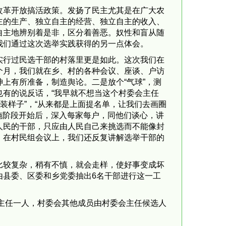
改革开放搞活政策。发扬了民主尤其是在广大农
主的生产、独立自主的经营、独立自主的收入、
自主地辨别着是非，区分着善恶。奴性和盲从随
我们通过这次选举实践获得的另一点体会。
实行过民选干部的村落里更是如此。这次我们在
个月，我们就在乡、村的各种会议、座谈、户访
上有所准备，制造舆论。二是放个“气球”，测
有的说反话，“我早就不想当这个村委会主任
装样子”，“从来都是上面提名单，让我们去画圈
施阶段开始后，深入每家每户，同他们谈心，讲
人民的干部，只应由人民自己来挑选而不能像封
。在村民组会议上，我们还反复讲解选举干部的
比较复杂，稍有不慎，就会走样，使好事变成坏
由县委、区委和乡党委抽出6名干部进行这一工
会主任一人，村委会其他成员由村委会主任候选人