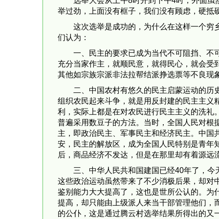
选举大会从上午8时开到下午4时，外面虽
举过劲，上面没有框子，我们没有顾虑，硬抵硬
这次选举是成功的，为什么在这样一个穷
们认为：
一、民主的要求已成为当代不可阻挡、不
充分当家作主，就顺民意，就得民心，就会受
其他如宗族宗派非法拉帮结派挣选票等不良现
二、中国农村有悠久的民主启蒙运动的历
组织农民起来斗争，就是用反封建的民主主义
利，实际上都是在对农民进行民主主义的洗礼。
普遍采用数豆子的方法。当时，全国人民对根
主，即政治民主、军事民主和经济民主。中国
安，民主的解放区，成为全国人民特别是青年
后，商品经济不发达，但是在那里却有着源远
三、中华人民共和国建国已经40年了，
这些政治运动虽然带来了不少消极后果，却对
鉴别能力大大提高了，这也是世所公认的。为
提高，却只能由上级派人来当干部管理他们，
的公仆，这是通过腾云村选举结果所得出的又