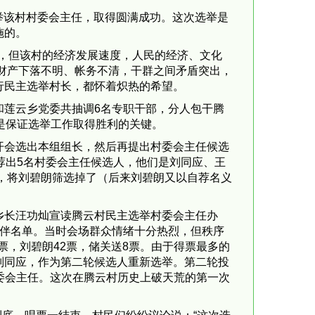
选举该村村委会主任，取得圆满成功。这次选举是
施的。
村，但该村的经济发展速度，人民的经济、文化
财产下落不明、帐务不清，干群之间矛盾突出，
行民主选举村长，都怀着炽热的希望。
和莲云乡党委共抽调6名专职干部，分人包干腾
是保证选举工作取得胜利的关键。
开会选出本组组长，然后再提出村委会主任候选
荐出5名村委会主任候选人，他们是刘同应、王
人，将刘碧朗筛选掉了（后来刘碧朗又以自荐名义
乡长汪功灿宣读腾云村民主选举村委会主任办
伙伴名单。当时会场群众情绪十分热烈，但秩序
票，刘碧朗42票，储关送8票。由于得票最多的
刘同应，作为第二轮候选人重新选举。第二轮投
村委会主任。这次在腾云村历史上破天荒的第一次