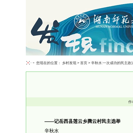
您现在的位置： 乡村发现 >
首页
> 辛秋水:一次成功的民主政
作
——记岳西县莲云乡腾云村民主选举
辛秋水