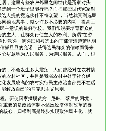
定居，这里有些农户邻里之间世代是冤家对头，
等选到一个班子里能行吗？而把那些世代冤家对
选人提的竞选伙伴不符众望 ，当然就受到选民
心同德地共事，减少许多不必要的内耗，提高工
众民主意识的最好学校。我们常说要培育群众的
的主人，让群众行使主人的权利。所谓“在游
以通过竞选，使选民和被选出的干部清清楚楚地明
多信誓旦旦的允诺，获得选民群众的信赖而得来
尽心尽意地为人民服务，为选民服务。从而，也
行的，不会发生多大震荡。人们曾经对在农村搞
型的农村社区，并且是我省农村中处于社会经
文化发展较高的农村实行民主政治当然更不在话
才能解放自己”的马克思主义原则。
工程。要使国家摆脱贫穷、愚昧、落后的困境，
“重要的是政治体制不适应经济体制改革的要
的核心，归根到底是逐步实现政治民主化，就