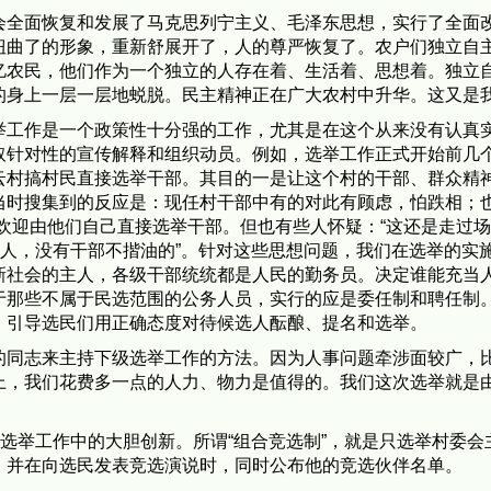
会全面恢复和发展了马克思列宁主义、毛泽东思想，实行了全面
扭曲了的形象，重新舒展开了，人的尊严恢复了。农户们独立自
亿农民，他们作为一个独立的人存在着、生活着、思想着。独立
的身上一层一层地蜕脱。民主精神正在广大农村中升华。这又是
举工作是一个政策性十分强的工作，尤其是在这个从来没有认真
取针对性的宣传解释和组织动员。例如，选举工作正式开始前几
村搞村民直接选举干部。其目的一是让这个村的干部、群众精神
当时搜集到的反应是：现任村干部中有的对此有顾虑，怕跌相；也
欢迎由他们自己直接选举干部。但也有些人怀疑：“这还是走过场
吃人，没有干部不揩油的”。针对这些思想问题，我们在选举的实
新社会的主人，各级干部统统都是人民的勤务员。决定谁能充当
于那些不属于民选范围的公务人员，实行的应是委任制和聘任制
，引导选民们用正确态度对待候选人酝酿、提名和选举。
的同志来主持下级选举工作的方法。因为人事问题牵涉面较广，
上，我们花费多一点的人力、物力是值得的。我们这次选举就是
村选举工作中的大胆创新。所谓“组合竞选制”，就是只选举村委
，并在向选民发表竞选演说时，同时公布他的竞选伙伴名单。