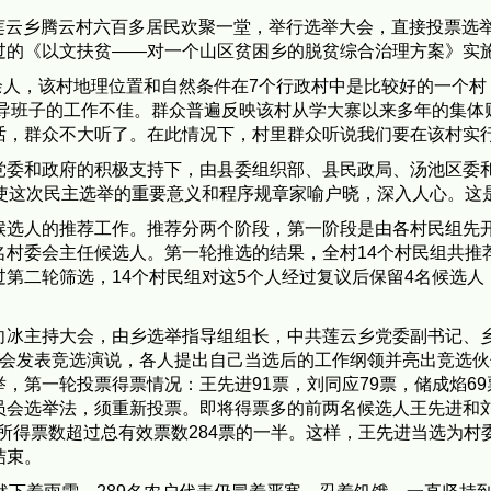
——莲云乡腾云村六百多居民欢聚一堂，举行选举大会，直接投票
过的《以文扶贫——对一个山区贫困乡的脱贫综合治理方案》实
0余人，该村地理位置和自然条件在7个行政村中是比较好的一个
领导班子的工作不佳。群众普遍反映该村从学大寨以来多年的集体
话，群众不大听了。在此情况下，村里群众听说我们要在该村实
党委和政府的积极支持下，由县委组织部、县民政局、汤池区委
必使这次民主选举的重要意义和程序规章家喻户晓，深入人心。这
候选人的推荐工作。推荐分两个阶段，第一阶段是由各村民组先
村委会主任候选人。第一轮推选的结果，全村14个村民组共推
第二轮筛选，14个村民组对这5个人经过复议后保留4名候选
向冰主持大会，由乡选举指导组组长，中共莲云乡党委副书记、
大会发表竞选演说，各人提出自己当选后的工作纲领并亮出竞选
，第一轮投票得票情况：王先进91票，刘同应79票，储成焰69
员会选举法，须重新投票。即将得票多的前两名候选人王先进和
先进所得票数超过总有效票数284票的一半。这样，王先进当选为
结束。