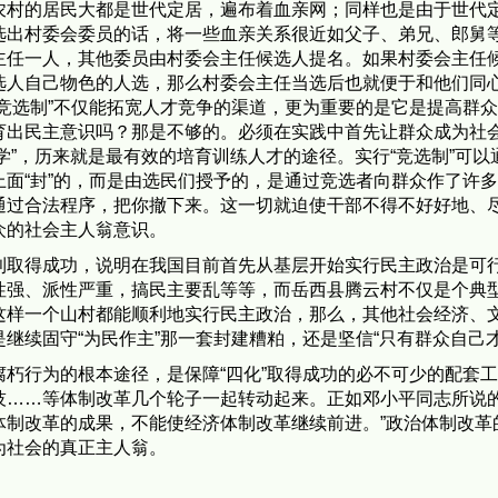
农村的居民大都是世代定居，遍布着血亲网；同样也是由于世代
选出村委会委员的话，将一些血亲关系很近如父子、弟兄、郎舅
主任一人，其他委员由村委会主任候选人提名。如果村委会主任候
选人自己物色的人选，那么村委会主任当选后也就便于和他们同
竞选制”不仅能拓宽人才竞争的渠道，更为重要的是它是提高群
育出民主意识吗？那是不够的。必须在实践中首先让群众成为社会
中学”，历来就是最有效的培育训练人才的途径。实行“竞选制”可
面“封”的，而是由选民们授予的，是通过竞选者向群众作了许
通过合法程序，把你撤下来。这一切就迫使干部不得不好好地、
众的社会主人翁意识。
利取得成功，说明在我国目前首先从基层开始实行民主政治是可
性强、派性严重，搞民主要乱等等，而岳西县腾云村不仅是个典
这样一个山村都能顺利地实行民主政治，那么，其他社会经济、
继续固守“为民作主”那一套封建糟粕，还是坚信“只有群众自己
朽行为的根本途径，是保障“四化”取得成功的必不可少的配套
技……等体制改革几个轮子一起转动起来。正如邓小平同志所说的
体制改革的成果，不能使经济体制改革继续前进。”政治体制改革
为社会的真正主人翁。