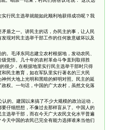
到底。唱票一结束，村民们纷纷议论说：“这次选
次实行民主选举就能如此顺利地获得成功呢？我
要矛盾之一。讲民主的话，办民主的事，让人民
有发现对民主选举干部工作的任何敌意破坏以及
始的。毛泽东同志建立农村根据地，发动农民、
阶级觉悟。几十年的农村革命斗争直到取得胜
字的很少，在根据地里实行民主选举干部时只得
度和民主教育，如在军队里实行著名的三大民
为神州大地上光明和黑暗的鲜明对照。民主的延
了政权。一句话，中国的广大农村，虽然文化落
公认的。建国以来搞了不少大规模的政治运动，
都要仔细想想，不像过去那样盲从了。中国人的
民主选举干部，而在今天广大农民文化水平普遍
？今天中国的农民已完全有能力选择谁来当他们