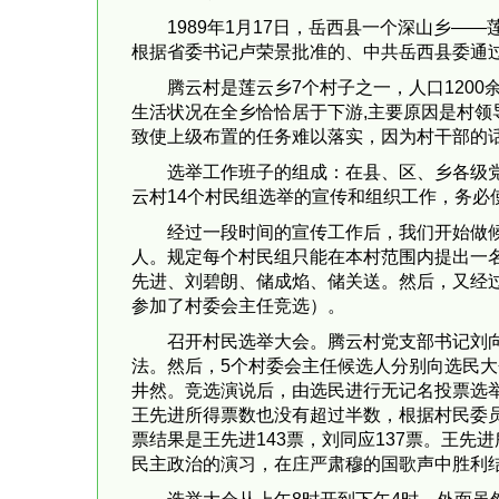
1989年1月17日，岳西县一个深山乡
根据省委书记卢荣景批准的、中共岳西县委通
腾云村是莲云乡7个村子之一，人口120
生活状况在全乡恰恰居于下游,主要原因是村
致使上级布置的任务难以落实，因为村干部的
选举工作班子的组成：在县、区、乡各级
云村14个村民组选举的宣传和组织工作，务
经过一段时间的宣传工作后，我们开始做
人。规定每个村民组只能在本村范围内提出一名
先进、刘碧朗、储成焰、储关送。然后，又经过
参加了村委会主任竞选）。
召开村民选举大会。腾云村党支部书记刘
法。然后，5个村委会主任候选人分别向选民
井然。竞选演说后，由选民进行无记名投票选举
王先进所得票数也没有超过半数，根据村民委
票结果是王先进143票，刘同应137票。王
民主政治的演习，在庄严肃穆的国歌声中胜利