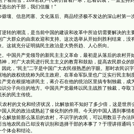
然下着雨雪，289名农户代表仍冒着严寒，忍着饥饿，一直坚持
选出的干部，我们信服！”
乡僻壤、信息闭塞、文化落后、商品经济极不发达的深山村第一
可逆转的潮流，是当前中国的建设和改革中所迫切需要解决的主
到广大群众的由衷欢迎和支持。这次选举从开始到胜利结束，没
象。这就充分证明搞民主政治是大势所趋、人心所向。
史。中国共产党领导的新民主主义革命，最初是从落后的农村开
精神，对广大农民进行民主主义的教育和鼓励，提高农民群众的
因此，“民主”二字是中国广大农民很熟悉的字眼。那时农民识
据地的政权统统称为民主政府。在革命军队里也广泛实行民主制
共产党在根据地讲民主，蒋介石在他的统治区里搞专制独裁，成
知识分子向往的地方。中国共产党最终以民主战胜了独裁，夺取
流长的民主传统。
今天农村的文化和经济状况，比解放前不知好了多少倍，这是世所
中国人民的政治成熟起了催化剂的作用。今天的中国人遇到事情
什么解放前那么落后的农村，不识字的农民，可以用数豆子办法
而当地农民自己却没有识别和选择干部的本事了？于理讲得通吗
一个体会和结论。