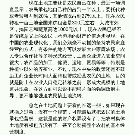
现在土地主要还是农民自己在种，最近一项调
查显示，农民承包地自己种的占到一半以上，委托代种
或者转租占到20%，其他情况占到27%以上。现在农民
转租一亩土地全国来讲租金是300元左右，大城市郊
区，搞园艺和蔬菜高达1000元以上，现在农民已经不
是传统意义上的农民，承包地的财产价值逐步显现。在
中国的农业现代化，我们必须毫不动摇的坚持农民家庭
经营的方式，有条件的地方可以发展大户家庭农场，农
民专业合作社等多种形式经营，工商企业进入农业空间
很大，农产品的加工、储藏、运输、贸易等等，特别是
种植业以外的养殖业。不过，现在中央的政策还是不鼓
励工商企业长时间大面积租赁或经营农民的土地，目的
就是防止在农业人口稳定转移之前，形成大规模的土地
兼并现象。在这方面可以说不能够片面的强调政府主
导，更不能够强迫农民搞土地流转。
总之在土地问题上要看的长远一些，如果现在
就操之过急，没有一个规范，可能最后就把农民的土地
承包经营权，这就是他的财产权弄没有了，把农村集体
土地所有权也弄没有了，甚至会动摇整个农村的基本经
营制度。