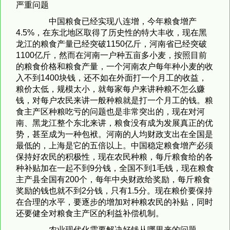
严重问题
中国粮食已经实现八连增，今年粮食增产
4.5%，在东北地区取得了历史性的特大丰收，现在黑
龙江的粮食产量已经突破1150亿斤，河南省已经突破
1100亿斤，然而在河南一户种五亩多小麦，按照目前
的粮食价格和粮食产量，一个河南农户每年种小麦的收
入不到1400块钱，还不如在外面打一个月工的收益，
粮价太低，规模太小，就每家每户来讲种粮不怎么赚
钱，对每户农民来讲一般种粮就是打一个月工的钱。粮
食主产区种粮吃亏的问题也是非常突出的，现在对河
南、黑龙江整个东北来讲，粮食没有成为发展真正的优
势，甚至成为一种包袱。河南的人均财政支出在全国是
最低的，上海是它的五倍以上。中国稳定粮食增产必须
保持好农民的积极性，现在农民种粮，每斤粮食给的各
种补贴加在一起不到9分钱，全国不到1毛钱，现在粮食
主产县全国有200个，每年中央财政给奖励，每斤粮食
奖励的钱也就不到2分钱，只有1.5分。现在粮价要保持
在合理的水平，要逐步的增加对种粮农民的补贴，同时
还要健全对粮食主产区的利益补偿机制。
农业现代化需要解决好钱从哪里来的问题