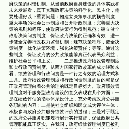
府决策的纠错机制。从当前政府自身建设的具体实践和
未来发展看，真正实现政府决策的科学化、民主化，需
要处理好以下重要问题：如建立决策事项的预告制度、
重大事项的社会公示制度和公开听政制度；完善重大决
策的规则和程序，使政府决策行为得到规范；建立健全
政府决策问责制度，保证政府决策的正确和有效；进一
步健全完善行政权力监督机制；规范决策程序，健全决
策制度，优化决策环境，强化决策责任；等等。通过这
些制度，保证政府的公共政策能够真正代表民众利益，
维护社会公平和正义。 二是推进政府绩效管理制度
和实行政问责制度。从西方国家行政改革的成功经验来
看，绩效管理和行政问责是一种行之有效的治理方式和
工具。政府绩效管理制度和行政问责制度的目的就是保
证政府管理向着公共治理的既定目标努力。政府绩效管
理制度对于服务型政府建设的意义表现在几个方面：一
是在绩效评估的指标体系设计上，充分考虑政府公共服
务职能的内容；二是使社会组织和民众成为评估主体，
积极参与政府公共服务绩效评价的过程；三是对于既定
的政府公共服务职能履行展开实行监督，保证政府公共
管理职能真正落实。在我国，政府绩效管理制度已被列