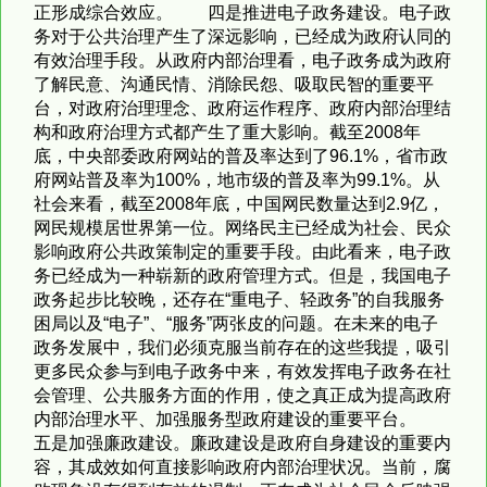
正形成综合效应。 四是推进电子政务建设。电子政
务对于公共治理产生了深远影响，已经成为政府认同的
有效治理手段。从政府内部治理看，电子政务成为政府
了解民意、沟通民情、消除民怨、吸取民智的重要平
台，对政府治理理念、政府运作程序、政府内部治理结
构和政府治理方式都产生了重大影响。截至2008年
底，中央部委政府网站的普及率达到了96.1%，省市政
府网站普及率为100%，地市级的普及率为99.1%。从
社会来看，截至2008年底，中国网民数量达到2.9亿，
网民规模居世界第一位。网络民主已经成为社会、民众
影响政府公共政策制定的重要手段。由此看来，电子政
务已经成为一种崭新的政府管理方式。但是，我国电子
政务起步比较晚，还存在“重电子、轻政务”的自我服务
困局以及“电子”、“服务”两张皮的问题。在未来的电子
政务发展中，我们必须克服当前存在的这些我提，吸引
更多民众参与到电子政务中来，有效发挥电子政务在社
会管理、公共服务方面的作用，使之真正成为提高政府
内部治理水平、加强服务型政府建设的重要平台。
五是加强廉政建设。廉政建设是政府自身建设的重要内
容，其成效如何直接影响政府内部治理状况。当前，腐