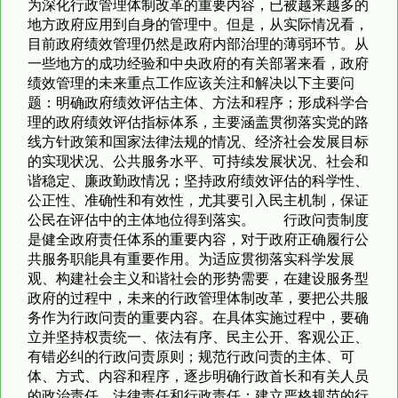
为深化行政管理体制改革的重要内容，已被越来越多的
地方政府应用到自身的管理中。但是，从实际情况看，
目前政府绩效管理仍然是政府内部治理的薄弱环节。从
一些地方的成功经验和中央政府的有关部署来看，政府
绩效管理的未来重点工作应该关注和解决以下主要问
题：明确政府绩效评估主体、方法和程序；形成科学合
理的政府绩效评估指标体系，主要涵盖贯彻落实党的路
线方针政策和国家法律法规的情况、经济社会发展目标
的实现状况、公共服务水平、可持续发展状况、社会和
谐稳定、廉政勤政情况；坚持政府绩效评估的科学性、
公正性、准确性和有效性，尤其要引入民主机制，保证
公民在评估中的主体地位得到落实。 行政问责制度
是健全政府责任体系的重要内容，对于政府正确履行公
共服务职能具有重要作用。为适应贯彻落实科学发展
观、构建社会主义和谐社会的形势需要，在建设服务型
政府的过程中，未来的行政管理体制改革，要把公共服
务作为行政问责的重要内容。在具体实施过程中，要确
立并坚持权责统一、依法有序、民主公开、客观公正、
有错必纠的行政问责原则；规范行政问责的主体、可
体、方式、内容和程序，逐步明确行政首长和有关人员
的政治责任、法律责任和行政责任；建立严格规范的行