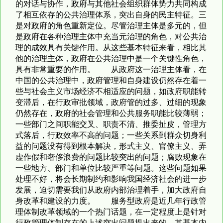
的对话与协作，政府与其他社会组织群体势力共同构成
了相互依存的公共治理体系，突出自身的民主特征。三
是对政府的角色重新定位。尽管治理主体是多元的，但
是政府在各种治理主体中充当元治理的角色，对公共治
理的成效具有关键作用。从这些基本特征来看，相比其
他的治理主体，政府在公共治理中是一个关键性角色，
具有非常重要的作用。 从政府这一治理主体看，在
中国的公共治理中，政府管理和自身建设仍然存在着一
些与社会主义市场经济不相适应的问题，如政府职能转
变滞后，在行政审批领域，政府管的过多、过细的现象
仍然存在，政府的社会管理和公共服务职能比较薄弱；
一些部门之间职能交叉、职责不清、推委扯皮，管理方
式落后，行政效率不高的问题；一些关系到群众切身利
益的问题没有得到根本解决，形式主义、官僚主义、弄
虚作假和奢侈浪费的问题比较突出的问题；腐败现象在
一些地方、部门和单位比较严重等问题。这些问题如果
处理不好，将会长期制约和影响我国经济社会的进一步
发展，迫切需要我们从政府内部治理着手，加大政府自
身改革和建设的力度。 服务型政府是近几年行政管
理体制改革领域的一个热门话题，在一定程度上是针对
行政管理体制存在的上述突出问题提出来的，其基本内